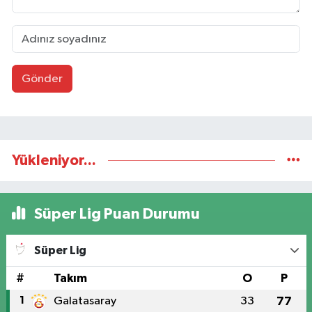
Gönder
Yükleniyor...
Süper Lig Puan Durumu
Süper Lig
#
Takım
O
P
1
Galatasaray
33
77