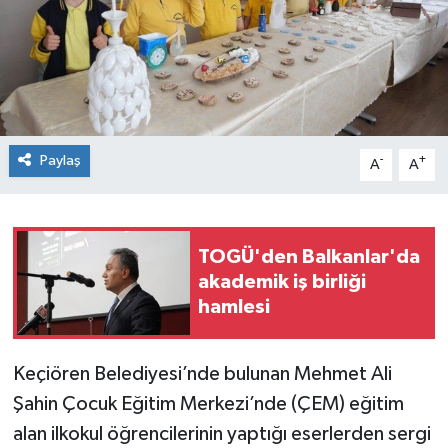
Spor
Teknoloji
Tokat Haberleri
Paylaş
-
+
A
A
Yaşam
TOGÜ'den Balkanlar'da
akademik iş birliği
hamlesi
Keçiören Belediyesi’nde bulunan Mehmet Ali
Şahin Çocuk Eğitim Merkezi’nde (ÇEM) eğitim
alan ilkokul öğrencilerinin yaptığı eserlerden sergi