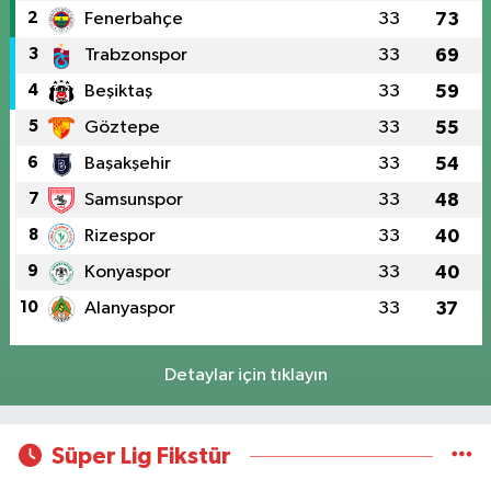
2
Fenerbahçe
33
73
3
Trabzonspor
33
69
4
Beşiktaş
33
59
5
Göztepe
33
55
6
Başakşehir
33
54
7
Samsunspor
33
48
8
Rizespor
33
40
9
Konyaspor
33
40
10
Alanyaspor
33
37
Detaylar için tıklayın
Süper Lig Fikstür