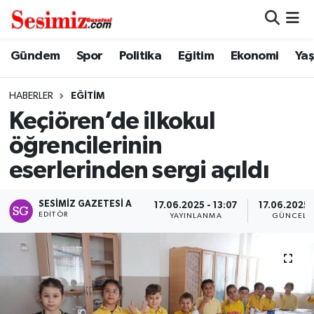
Dünya
Nöbetçi Eczaneler
Gündem
Spor
Politika
Eğitim
Ekonomi
Ya
Eğitim
Hava Durumu
HABERLER
EĞITIM
Keçiören’de ilkokul
Ekonomi
Namaz Vakitleri
öğrencilerinin
Genel
Trafik Durumu
eserlerinden sergi açıldı
Gündem
Süper Lig Puan Durumu ve Fikstür
SESIMIZ GAZETESI A
17.06.2025 - 13:07
17.06.2025 -
EDITÖR
YAYINLANMA
GÜNCELL
Magazin
Tüm Manşetler
Politika
Son Dakika Haberleri
Sağlık
Haber Arşivi