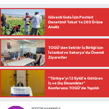
Güvenli Gıda İçin Pestisit
Denetimi! Tokat'ta 203 Ürüne
Analiz
TOGÜ’den Sektör İş Birliği için
İstanbul ve Sakarya’da Önemli
Ziyaretler
"Türkiye’yi 12 Eylül’e Götüren
İç ve Dış Dinamikler"
Konferansı TOGÜ’de Yapıldı
EDITÖR HAKKINDA