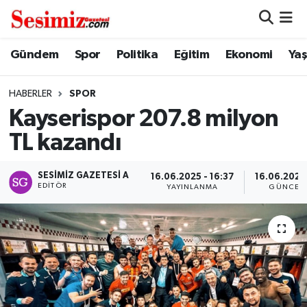
Dünya
Nöbetçi Eczaneler
Gündem
Spor
Politika
Eğitim
Ekonomi
Ya
Eğitim
Hava Durumu
HABERLER
SPOR
Kayserispor 207.8 milyon
Ekonomi
Namaz Vakitleri
TL kazandı
Genel
Trafik Durumu
SESIMIZ GAZETESI A
16.06.2025 - 16:37
16.06.2025 
EDITÖR
YAYINLANMA
GÜNCEL
Gündem
Süper Lig Puan Durumu ve Fikstür
Magazin
Tüm Manşetler
Politika
Son Dakika Haberleri
Sağlık
Haber Arşivi