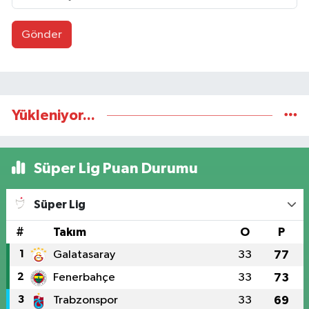
Gönder
Yükleniyor...
Süper Lig Puan Durumu
Süper Lig
#
Takım
O
P
1
Galatasaray
33
77
2
Fenerbahçe
33
73
3
Trabzonspor
33
69