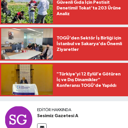
Güvenli Gıda İçin Pestisit
Denetimi! Tokat'ta 203 Ürüne
Analiz
TOGÜ’den Sektör İş Birliği için
İstanbul ve Sakarya’da Önemli
Ziyaretler
"Türkiye’yi 12 Eylül’e Götüren
İç ve Dış Dinamikler"
Konferansı TOGÜ’de Yapıldı
EDITÖR HAKKINDA
Sesimiz Gazetesi A