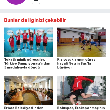
Bunlar da ilginizi çekebilir
Tokatlı minik güreşçiler,
Kız çocuklarının güreş
Türkiye Şampiyonası'ndan
hayali Nesrin Baş'la
5 madalyayla döndü
büyüyor
Erbaa Belediyesi'nden
Boluspor, Erokspor maçının