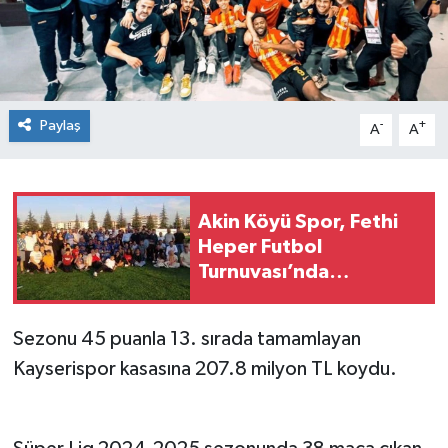
Spor
Teknoloji
Paylaş
-
+
A
A
Tokat Haberleri
Yaşam
Akin Köyü Spor, Fethi
Heper Futbol
Turnuvası’nda
şampiyon oldu
Sezonu 45 puanla 13. sırada tamamlayan
Kayserispor kasasına 207.8 milyon TL koydu.