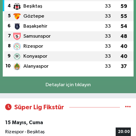
4
Beşiktaş
33
59
5
Göztepe
33
55
6
Başakşehir
33
54
7
Samsunspor
33
48
8
Rizespor
33
40
9
Konyaspor
33
40
10
Alanyaspor
33
37
Detaylar için tıklayın
Süper Lig Fikstür
15 Mayıs, Cuma
Rizespor - Beşiktaş
20:00