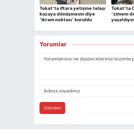
Tokat'ta iftara yetişme telaşı
Tokat'ta 
kazaya dönüşmesin diye
'zimem de
'ikram noktası' kuruldu
yaşatılıyo
Yorumlar
Gönder