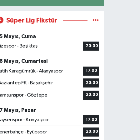
Süper Lig Fikstür
5 Mayıs, Cuma
izespor - Beşiktaş
20:00
6 Mayıs, Cumartesi
atih Karagümrük - Alanyaspor
17:00
aziantep FK - Başakşehir
20:00
amsunspor - Göztepe
20:00
7 Mayıs, Pazar
ayserispor - Konyaspor
17:00
enerbahçe - Eyüpspor
20:00