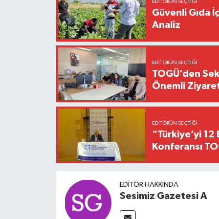
EDITÖRÜN SEÇTIĞI
Güvenli Gıda İ
Analiz
EDITÖRÜN SEÇTIĞI
TOGÜ’den Sektö
Önemli Ziyaret
EDITÖRÜN SEÇTIĞI
"Türkiye’yi 12 
Konferansı TO
EDITÖR HAKKINDA
Sesimiz Gazetesi A