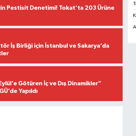
T
çin Pestisit Denetimi! Tokat'ta 203 Ürüne
K
A
r İş Birliği için İstanbul ve Sakarya’da
ler
Eylül’e Götüren İç ve Dış Dinamikler"
GÜ’de Yapıldı