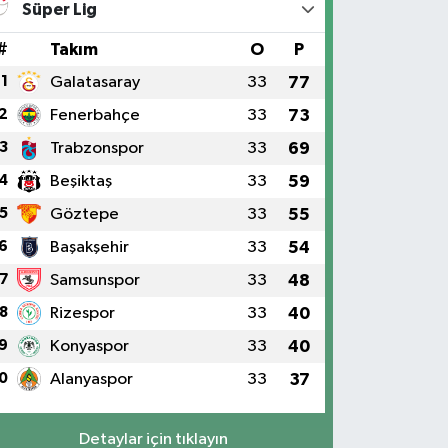
Süper Lig
#
Takım
O
P
1
Galatasaray
33
77
2
Fenerbahçe
33
73
3
Trabzonspor
33
69
4
Beşiktaş
33
59
5
Göztepe
33
55
6
Başakşehir
33
54
7
Samsunspor
33
48
8
Rizespor
33
40
9
Konyaspor
33
40
0
Alanyaspor
33
37
Detaylar için tıklayın