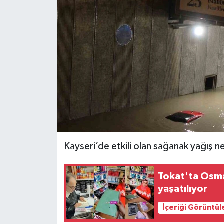
Spor
Teknoloji
Tokat Haberleri
Yaşam
Kayseri’de etkili olan sağanak yağış 
Tokat'ta Osma
yaşatılıyor
İçeriği Görüntül