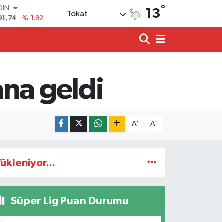
°
OIN
13
Tokat
91,74
%-1.82
AR
3620
%0.02
O
8690
%0.19
LİN
0380
%0.18
na geldi
TIN
2,09000
%0.19
100
98,00
%0
-
+
A
A
ükleniyor...
Süper Lig Puan Durumu