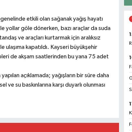
genelinde etkili olan sağanak yağış hayatı
yle yollar göle dönerken, bazı araçlar da suda
1
andaş ve araçları kurtarmak için aralıksız
R
yle ulaşıma kapatıldı. Kayseri büyükşehir
ipleri de akşam saatlerinden bu yana 75 adet
1
F
apılan açıklamada; yağışların bir süre daha
G
 sel ve su baskınlarına karşı duyarlı olunması
S
1
K
F