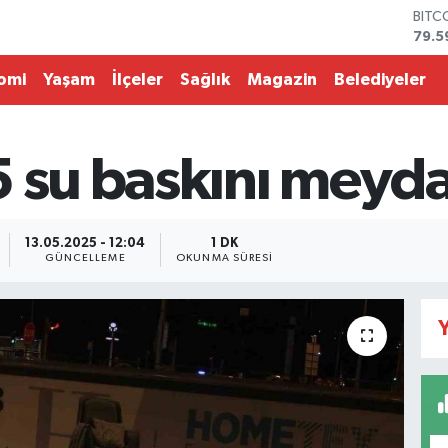
BITC
79.5
DOL
45,4
omi
Yaşam
İlçeler
Sağlık
Magazin
Belediyeler
EUR
53,3
STER
61,6
5 su baskını meyda
G.AL
686
BİST
14.5
13.05.2025 - 12:04
1 DK
GÜNCELLEME
OKUNMA SÜRESI
Y