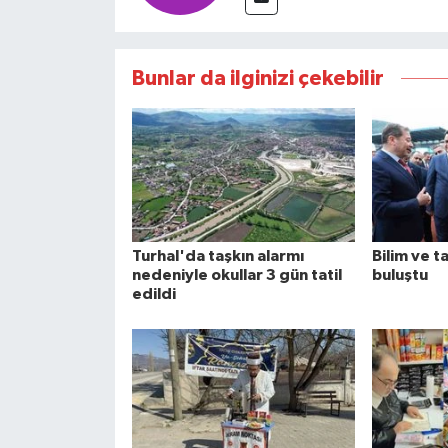
Bunlar da ilginizi çekebilir
Turhal'da taşkın alarmı
Bilim ve t
nedeniyle okullar 3 gün tatil
buluştu
edildi