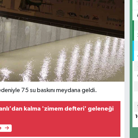
nedeniyle 75 su baskını meydana geldi.
nlı'dan kalma 'zimem defteri' geleneği
1
e