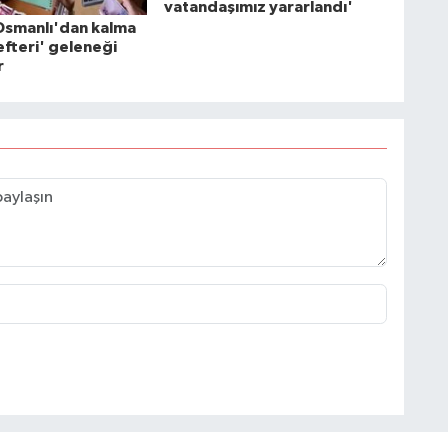
vatandaşımız yararlandı'
Osmanlı'dan kalma
fteri' geleneği
r