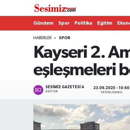
Dünya
Nöbetçi Eczaneler
Gündem
Spor
Politika
Eğitim
Ekon
Eğitim
Hava Durumu
HABERLER
SPOR
Kayseri 2. A
Ekonomi
Namaz Vakitleri
eşleşmeleri b
Genel
Trafik Durumu
Gündem
Süper Lig Puan Durumu ve Fikstür
SESIMIZ GAZETESI A
23.06.2025 - 10:40
EDITÖR
YAYINLANMA
Magazin
Tüm Manşetler
Politika
Son Dakika Haberleri
Sağlık
Haber Arşivi