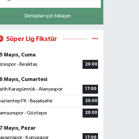
Detaylar için tıklayın
Süper Lig Fikstür
5 Mayıs, Cuma
izespor - Beşiktaş
20:00
6 Mayıs, Cumartesi
atih Karagümrük - Alanyaspor
17:00
aziantep FK - Başakşehir
20:00
amsunspor - Göztepe
20:00
7 Mayıs, Pazar
ayserispor - Konyaspor
17:00