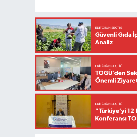
EDITÖRÜN SEÇTIĞI
Güvenli Gıda İ
Analiz
EDITÖRÜN SEÇTIĞI
TOGÜ’den Sektö
Önemli Ziyaret
EDITÖRÜN SEÇTIĞI
"Türkiye’yi 12 
Konferansı TO