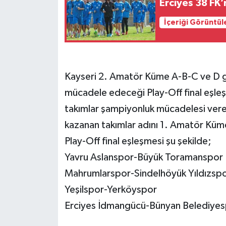
Erciyes 38 FK’
İçeriği Görüntül
Kayseri 2. Amatör Küme A-B-C ve D grupl
mücadele edeceği Play-Off final eşleşme
takımlar şampiyonluk mücadelesi vere
kazanan takımlar adını 1. Amatör Küm
Play-Off final eşleşmesi şu şekilde;
Yavru Aslanspor-Büyük Toramanspor
Mahrumlarspor-Sindelhöyük Yıldızsp
Yeşilspor-Yerköyspor
Erciyes İdmangücü-Bünyan Belediye