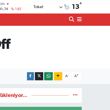
°
OIN
13
Tokat
91,74
%-1.82
AR
3620
%0.02
O
8690
%0.19
LİN
0380
%0.18
ff
TIN
2,09000
%0.19
100
98,00
%0
-
+
A
A
ükleniyor...