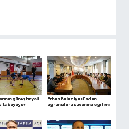
arının güreş hayali
Erbaa Belediyesi'nden
ş'la büyüyor
öğrencilere savunma eğitimi