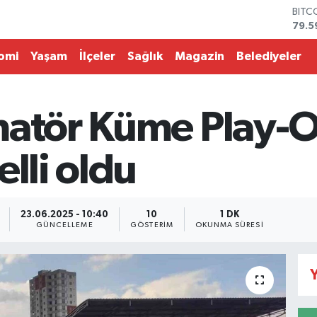
BITC
79.5
DOL
45,4
omi
Yaşam
İlçeler
Sağlık
Magazin
Belediyeler
EUR
53,3
STER
61,6
matör Küme Play-O
G.AL
686
BİST
elli oldu
14.5
23.06.2025 - 10:40
10
1 DK
GÜNCELLEME
GÖSTERIM
OKUNMA SÜRESI
Y