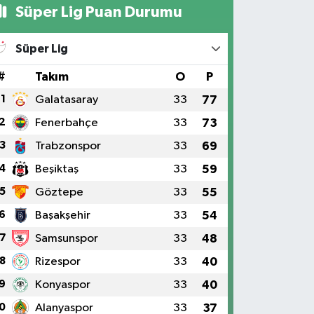
Süper Lig Puan Durumu
Süper Lig
#
Takım
O
P
1
Galatasaray
33
77
2
Fenerbahçe
33
73
3
Trabzonspor
33
69
4
Beşiktaş
33
59
5
Göztepe
33
55
6
Başakşehir
33
54
7
Samsunspor
33
48
8
Rizespor
33
40
9
Konyaspor
33
40
0
Alanyaspor
33
37