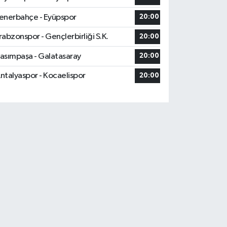
enerbahçe - Eyüpspor
20:00
rabzonspor - Gençlerbirliği S.K.
20:00
asımpaşa - Galatasaray
20:00
ntalyaspor - Kocaelispor
20:00