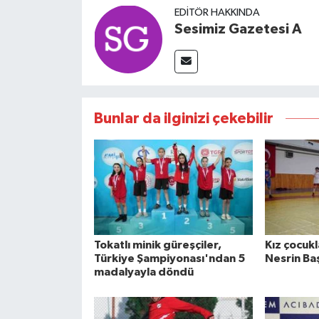
EDITÖR HAKKINDA
Sesimiz Gazetesi A
Bunlar da ilginizi çekebilir
Tokatlı minik güreşçiler,
Kız çocukl
Türkiye Şampiyonası'ndan 5
Nesrin Ba
madalyayla döndü