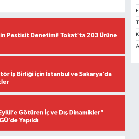
F
T
K
çin Pestisit Denetimi! Tokat'ta 203 Ürüne
A
r İş Birliği için İstanbul ve Sakarya’da
ler
Eylül’e Götüren İç ve Dış Dinamikler"
GÜ’de Yapıldı