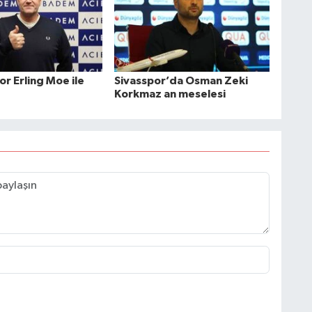
r Erling Moe ile
Sivasspor’da Osman Zeki
Korkmaz an meselesi