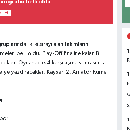
nın grubu belli oldu
e
arında ilk iki sırayı alan takımların
1
leri belli oldu. Play-Off finaline kalan 8
R
cekler. Oynanacak 4 karşılaşma sonrasında
e’ye yazdıracaklar. Kayseri 2. Amatör Küme
1
F
G
or
S
spor
1
K