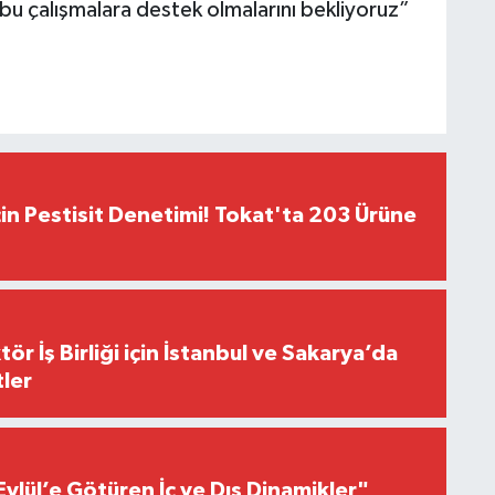
bu çalışmalara destek olmalarını bekliyoruz”
çin Pestisit Denetimi! Tokat'ta 203 Ürüne
r İş Birliği için İstanbul ve Sakarya’da
ler
Eylül’e Götüren İç ve Dış Dinamikler"