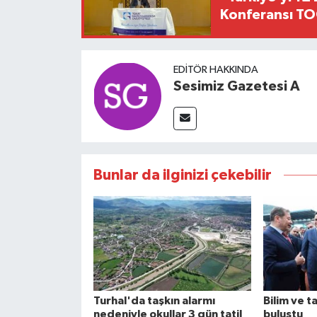
Konferansı TO
EDITÖR HAKKINDA
Sesimiz Gazetesi A
Bunlar da ilginizi çekebilir
Turhal'da taşkın alarmı
Bilim ve t
nedeniyle okullar 3 gün tatil
buluştu