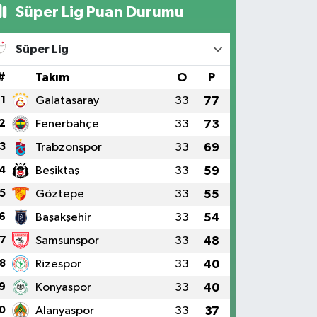
Süper Lig Puan Durumu
Süper Lig
#
Takım
O
P
1
Galatasaray
33
77
2
Fenerbahçe
33
73
3
Trabzonspor
33
69
4
Beşiktaş
33
59
5
Göztepe
33
55
6
Başakşehir
33
54
7
Samsunspor
33
48
8
Rizespor
33
40
9
Konyaspor
33
40
0
Alanyaspor
33
37