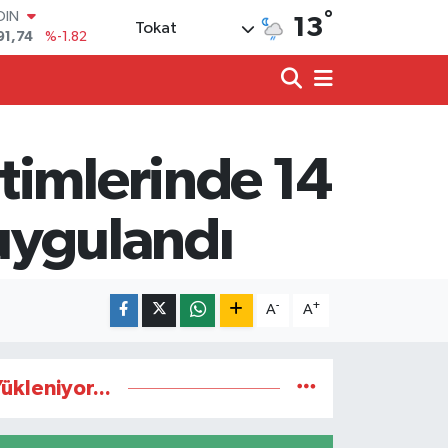
OIN
°
91,74
%-1.82
13
Tokat
AR
3620
%0.02
O
8690
%0.19
LİN
0380
%0.18
timlerinde 14
TIN
2,09000
%0.19
100
 uygulandı
98,00
%0
-
+
A
A
ükleniyor...