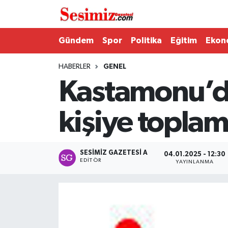
Dünya
Nöbetçi Eczaneler
Gündem
Spor
Politika
Eğitim
Ekon
Eğitim
Hava Durumu
HABERLER
GENEL
Kastamonu’da
Ekonomi
Namaz Vakitleri
kişiye toplam
Genel
Trafik Durumu
Gündem
Süper Lig Puan Durumu ve Fikstür
SESIMIZ GAZETESI A
04.01.2025 - 12:30
EDITÖR
YAYINLANMA
Magazin
Tüm Manşetler
Politika
Son Dakika Haberleri
Sağlık
Haber Arşivi