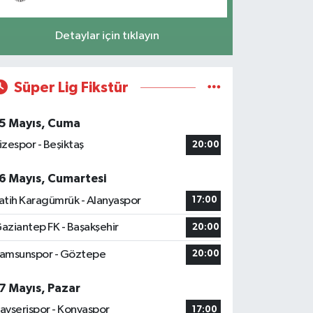
Detaylar için tıklayın
Süper Lig Fikstür
5 Mayıs, Cuma
izespor - Beşiktaş
20:00
6 Mayıs, Cumartesi
atih Karagümrük - Alanyaspor
17:00
aziantep FK - Başakşehir
20:00
amsunspor - Göztepe
20:00
7 Mayıs, Pazar
ayserispor - Konyaspor
17:00