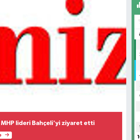
MHP lideri Bahçeli'yi ziyaret etti
e
1