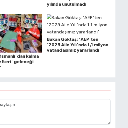
yılında unutulmadı
Bakan Göktaş: 'AEP'ten
'2025 Aile Yılı'nda 1,1 milyon
vatandaşımız yararlandı'
Osmanlı'dan kalma
fteri' geleneği
r