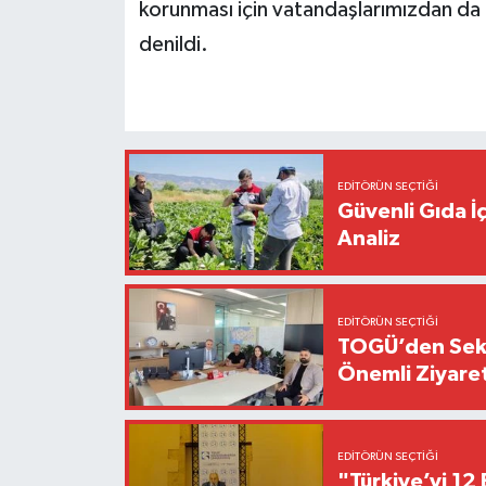
korunması için vatandaşlarımızdan da 
denildi.
EDITÖRÜN SEÇTIĞI
Güvenli Gıda İ
Analiz
EDITÖRÜN SEÇTIĞI
TOGÜ’den Sektö
Önemli Ziyaret
EDITÖRÜN SEÇTIĞI
"Türkiye’yi 12 