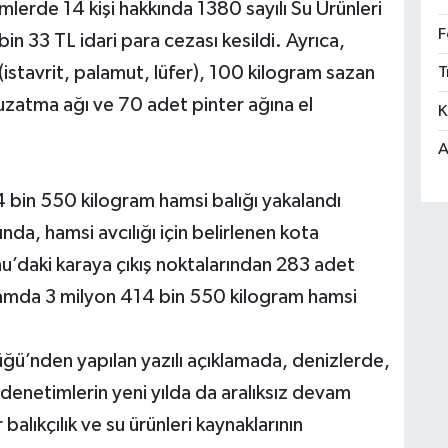
lerde 14 kişi hakkında 1380 sayılı Su Ürünleri
F
 33 TL idari para cezası kesildi. Ayrıca,
 (istavrit, palamut, lüfer), 100 kilogram sazan
T
m uzatma ağı ve 70 adet pinter ağına el
K
A
bin 550 kilogram hamsi balığı yakalandı
da, hamsi avcılığı için belirlenen kota
daki karaya çıkış noktalarından 283 adet
plamda 3 milyon 414 bin 550 kilogram hamsi
ü’nden yapılan yazılı açıklamada, denizlerde,
 denetimlerin yeni yılda da aralıksız devam
 balıkçılık ve su ürünleri kaynaklarının