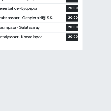
enerbahçe - Eyüpspor
20:00
rabzonspor - Gençlerbirliği S.K.
20:00
asımpaşa - Galatasaray
20:00
ntalyaspor - Kocaelispor
20:00