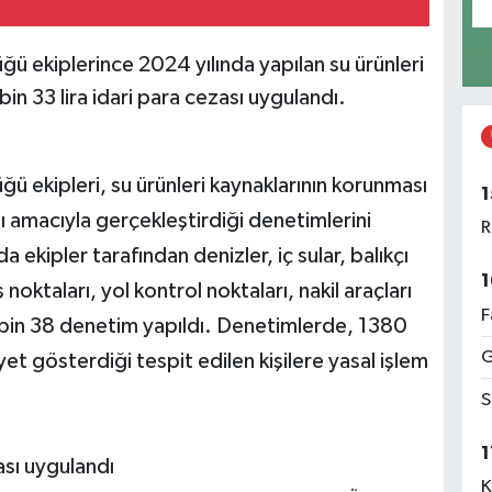
 ekiplerince 2024 yılında yapılan su ürünleri
n 33 lira idari para cezası uygulandı.
 ekipleri, su ürünleri kaynaklarının korunması
1
sı amacıyla gerçekleştirdiği denetimlerini
R
ekipler tarafından denizler, iç sular, balıkçı
1
noktaları, yol kontrol noktaları, nakil araçları
F
 bin 38 denetim yapıldı. Denetimlerde, 1380
G
iyet gösterdiği tespit edilen kişilere yasal işlem
S
1
ası uygulandı
K