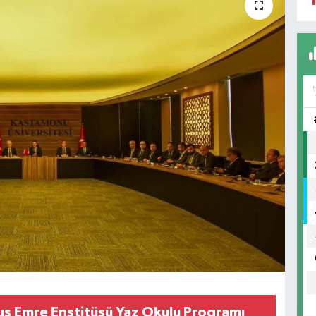
Y
s Emre Enstitüsü Yaz Okulu Programı