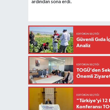
ardından sona erdi.
EDITÖRÜN SEÇTIĞI
Güvenli Gıda İ
Analiz
EDITÖRÜN SEÇTIĞI
TOGÜ’den Sektö
Önemli Ziyaret
EDITÖRÜN SEÇTIĞI
"Türkiye’yi 12 
Konferansı TO