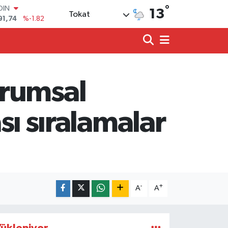
°
91,74
%-1.82
13
Tokat
AR
3620
%0.02
O
8690
%0.19
LİN
0380
%0.18
TIN
urumsal
2,09000
%0.19
100
98,00
%0
ası sıralamalar
-
+
A
A