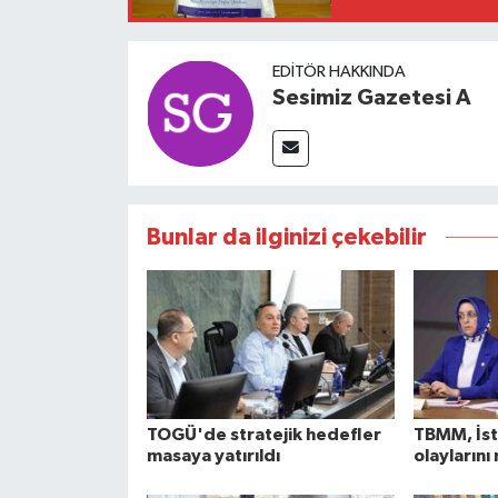
EDITÖR HAKKINDA
Sesimiz Gazetesi A
Bunlar da ilginizi çekebilir
TOGÜ'de stratejik hedefler
TBMM, İst
masaya yatırıldı
olaylarını