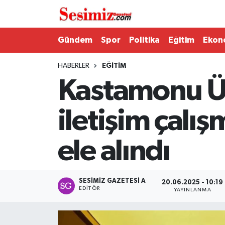
Dünya
Nöbetçi Eczaneler
Gündem
Spor
Politika
Eğitim
Ekon
Eğitim
Hava Durumu
HABERLER
EĞITIM
Kastamonu Ün
Ekonomi
Namaz Vakitleri
iletişim çalış
Genel
Trafik Durumu
ele alındı
Gündem
Süper Lig Puan Durumu ve Fikstür
Magazin
Tüm Manşetler
SESIMIZ GAZETESI A
20.06.2025 - 10:19
EDITÖR
YAYINLANMA
Politika
Son Dakika Haberleri
Sağlık
Haber Arşivi