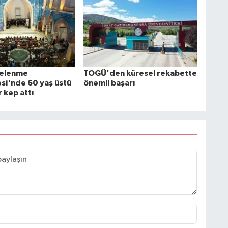
elenme
TOGÜ'den küresel rekabette
esi'nde 60 yaş üstü
önemli başarı
 kep attı