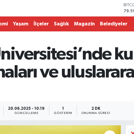
79.5
DOL
45,4
EUR
omi
Yaşam
İlçeler
Sağlık
Magazin
Belediyeler
53,3
STER
61,6
G.AL
iversitesi’nde k
686
BİST
14.5
maları ve uluslarar
20.06.2025 - 10:19
1
2 DK
GÜNCELLEME
GÖSTERIM
OKUNMA SÜRESI