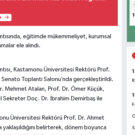
1
e
ntısında, eğitimde mükemmeliyet, kurumsal
amalar ele alındı.
tısı, Kastamonu Üniversitesi Rektörü Prof.
1
Senato Toplantı Salonu’nda gerçekleştirildi.
R
Dr. Mehmet Atalan, Prof. Dr. Ömer Küçük,
1
el Sekreter Doç. Dr. İbrahim Demirbaş ile
F
G
onu Üniversitesi Rektörü Prof. Dr. Ahmet
yaklaşıldığını belirterek, dönem boyunca
S