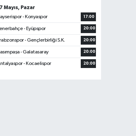
7 Mayıs, Pazar
ayserispor - Konyaspor
17:00
enerbahçe - Eyüpspor
20:00
rabzonspor - Gençlerbirliği S.K.
20:00
asımpaşa - Galatasaray
20:00
ntalyaspor - Kocaelispor
20:00