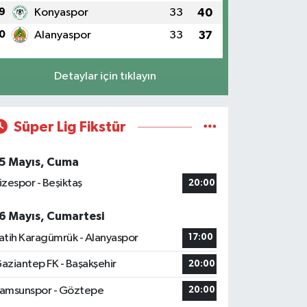
9
Konyaspor
33
40
0
Alanyaspor
33
37
Detaylar için tıklayın
Süper Lig Fikstür
5 Mayıs, Cuma
izespor - Beşiktaş
20:00
6 Mayıs, Cumartesi
atih Karagümrük - Alanyaspor
17:00
aziantep FK - Başakşehir
20:00
amsunspor - Göztepe
20:00