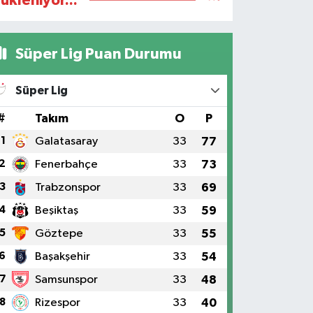
ükleniyor...
Süper Lig Puan Durumu
Süper Lig
#
Takım
O
P
1
Galatasaray
33
77
2
Fenerbahçe
33
73
3
Trabzonspor
33
69
4
Beşiktaş
33
59
5
Göztepe
33
55
6
Başakşehir
33
54
7
Samsunspor
33
48
8
Rizespor
33
40