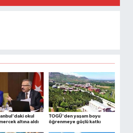
anbul'daki okul
TOGÜ'den yaşam boyu
 mercek altına aldı
öğrenmeye güçlü katkı