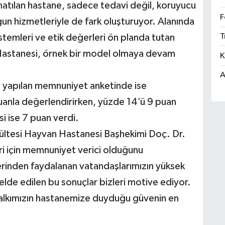
onatılan hastane, sadece tedavi değil, koruyucu
F
ygun hizmetleriyle de fark oluşturuyor. Alanında
T
temleri ve etik değerleri ön planda tutan
 Hastanesi, örnek bir model olmaya devam
K
A
 yapılan memnuniyet anketinde ise
puanla değerlendirirken, yüzde 14’ü 9 puan
i ise 7 puan verdi.
ültesi Hayvan Hastanesi Başhekimi Doç. Dr.
eri için memnuniyet verici olduğunu
rinden faydalanan vatandaşlarımızın yüksek
e edilen bu sonuçlar bizleri motive ediyor.
, halkımızın hastanemize duyduğu güvenin en