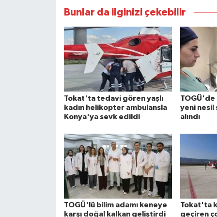
Bunlar da ilginizi çekebilir
Tokat'ta tedavi gören yaşlı
TOGÜ'de k
kadın helikopter ambulansla
yeni nesil
Konya'ya sevk edildi
alındı
TOGÜ'lü bilim adamı keneye
Tokat'ta 
karşı doğal kalkan geliştirdi
geçiren ç