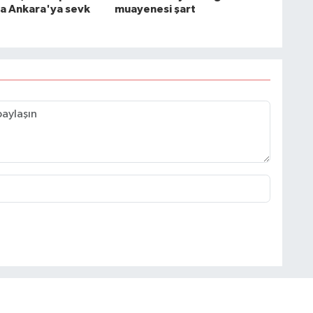
a Ankara'ya sevk
muayenesi şart