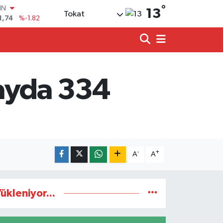
1,74
%-1.82
°
13
R
Tokat
3620
%0.02
8690
%0.19
İN
380
%0.18
IN
 ayda 334
,09000
%0.19
00
8,00
%0
-
+
A
A
ükleniyor...