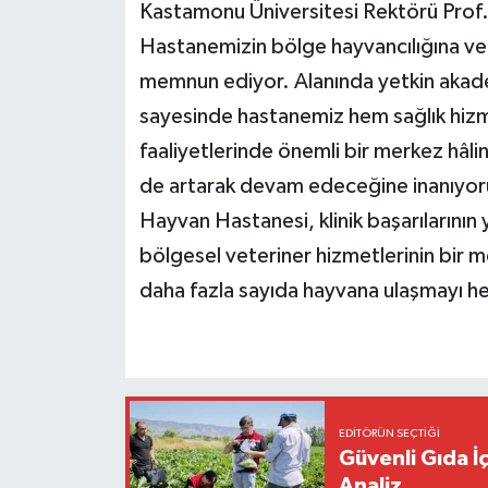
Kastamonu Üniversitesi Rektörü Prof
Hastanemizin bölge hayvancılığına ve e
memnun ediyor. Alanında yetkin akade
sayesinde hastanemiz hem sağlık hiz
faaliyetlerinde önemli bir merkez hâ
de artarak devam edeceğine inanıyoruz
Hayvan Hastanesi, klinik başarılarının 
bölgesel veteriner hizmetlerinin bir
daha fazla sayıda hayvana ulaşmayı he
EDITÖRÜN SEÇTIĞI
Güvenli Gıda İ
Analiz