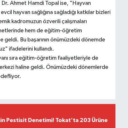
. Dr. Ahmet Hamdi Topal ise, "Hayvan
vcil hayvan sağlığına sağladığı katkılar bizleri
mik kadromuzun özverili çalışmaları
metlerinde hem de eğitim-öğretim
line geldi. Bu başarının önümüzdeki dönemde
" ifadelerini kullandı.
yanı sıra eğitim-öğretim faaliyetleriyle de
 merkezi haline geldi. Önümüzdeki dönemlerde
defliyor.
çin Pestisit Denetimi! Tokat'ta 203 Ürüne