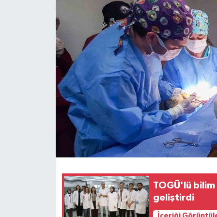
Spor
Teknoloji
Tokat Haberleri
Yaşam
TOGÜ'lü bilim
geliştirdi
İçeriği Görüntül