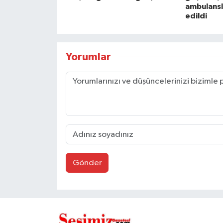
ambulansl
edildi
Yorumlar
Gönder