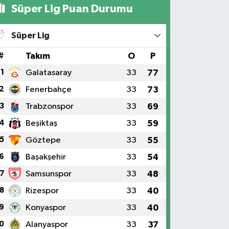
Süper Lig Puan Durumu
Süper Lig
#
Takım
O
P
1
Galatasaray
33
77
2
Fenerbahçe
33
73
3
Trabzonspor
33
69
4
Beşiktaş
33
59
5
Göztepe
33
55
6
Başakşehir
33
54
7
Samsunspor
33
48
8
Rizespor
33
40
9
Konyaspor
33
40
0
Alanyaspor
33
37