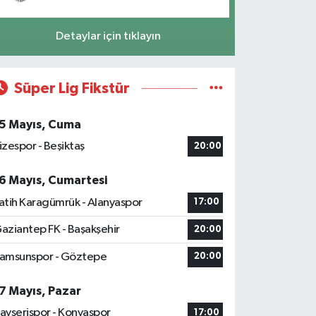
Detaylar için tıklayın
Süper Lig Fikstür
5 Mayıs, Cuma
izespor - Beşiktaş
20:00
6 Mayıs, Cumartesi
atih Karagümrük - Alanyaspor
17:00
aziantep FK - Başakşehir
20:00
amsunspor - Göztepe
20:00
7 Mayıs, Pazar
ayserispor - Konyaspor
17:00