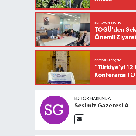
EDITÖRÜN SEÇTIĞI
TOGÜ’den Sektö
Önemli Ziyaret
EDITÖRÜN SEÇTIĞI
"Türkiye’yi 12 
Konferansı TO
EDITÖR HAKKINDA
Sesimiz Gazetesi A