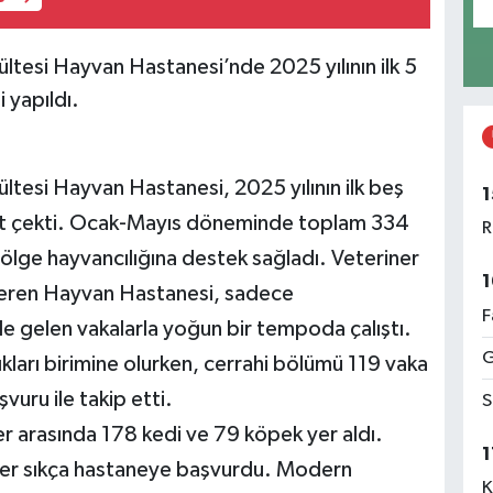
ltesi Hayvan Hastanesi’nde 2025 yılının ilk 5
 yapıldı.
ltesi Hayvan Hastanesi, 2025 yılının ilk beş
1
at çekti. Ocak-Mayıs döneminde toplam 334
R
bölge hayvancılığına destek sağladı. Veteriner
1
steren Hayvan Hastanesi, sadece
F
e gelen vakalarla yoğun bir tempoda çalıştı.
G
ıkları birimine olurken, cerrahi bölümü 119 vaka
uru ile takip etti.
S
r arasında 178 kedi ve 79 köpek yer aldı.
1
iciler sıkça hastaneye başvurdu. Modern
K