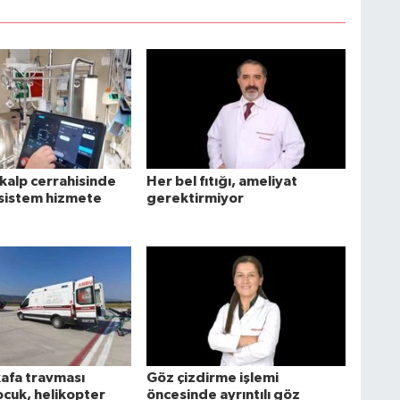
alp cerrahisinde
Her bel fıtığı, ameliyat
 sistem hizmete
gerektirmiyor
kafa travması
Göz çizdirme işlemi
ocuk, helikopter
öncesinde ayrıntılı göz