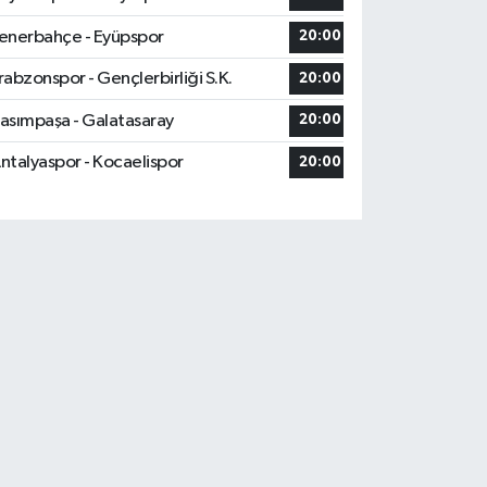
enerbahçe - Eyüpspor
20:00
rabzonspor - Gençlerbirliği S.K.
20:00
asımpaşa - Galatasaray
20:00
ntalyaspor - Kocaelispor
20:00