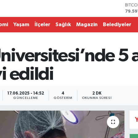
79.59
DOLA
45,4
EURO
omi
Yaşam
İlçeler
Sağlık
Magazin
Belediyeler
53,3
STERL
61,60
G.ALT
iversitesi’nde 5
6862
BİST1
14.59
 edildi
17.06.2025 - 14:52
4
2 DK
GÜNCELLEME
GÖSTERIM
OKUNMA SÜRESI
Y