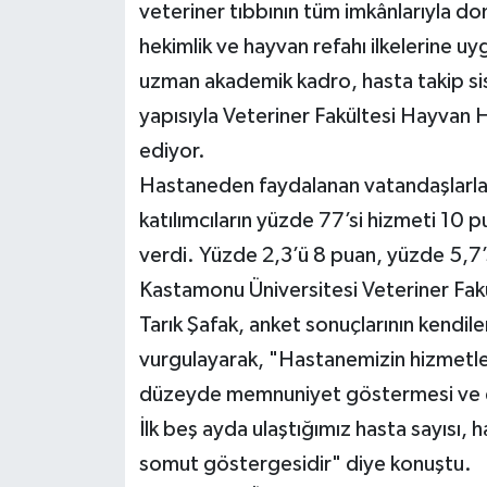
veteriner tıbbının tüm imkânlarıyla d
hekimlik ve hayvan refahı ilkelerine u
uzman akademik kadro, hasta takip sis
yapısıyla Veteriner Fakültesi Hayvan
ediyor.
Hastaneden faydalanan vatandaşlarla
katılımcıların yüzde 77’si hizmeti 10 
verdi. Yüzde 2,3’ü 8 puan, yüzde 5,7’s
Kastamonu Üniversitesi Veteriner Fak
Tarık Şafak, anket sonuçlarının kendil
vurgulayarak, "Hastanemizin hizmetle
düzeyde memnuniyet göstermesi ve eld
İlk beş ayda ulaştığımız hasta sayısı
somut göstergesidir" diye konuştu.