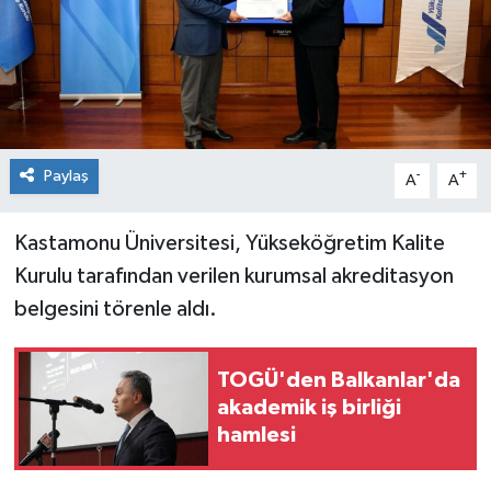
Spor
Teknoloji
Tokat Haberleri
Paylaş
-
+
A
A
Yaşam
Kastamonu Üniversitesi, Yükseköğretim Kalite
Kurulu tarafından verilen kurumsal akreditasyon
belgesini törenle aldı.
TOGÜ'den Balkanlar'da
akademik iş birliği
hamlesi