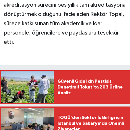
akreditasyon sürecini beş yıllık tam akreditasyona
dönüştürmek olduğunu ifade eden Rektör Topal,
sürece katkı sunan tüm akademik ve idari
personele, öğrencilere ve paydaşlara teşekkür
etti.
Güvenli Gıda İçin Pestisit
Denetimi! Tokat'ta 203 Ürüne
Analiz
TOGÜ’den Sektör İş Birliği için
İstanbul ve Sakarya’da Önemli
Ziyaretler