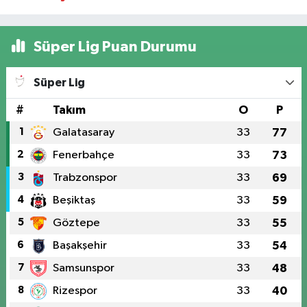
Süper Lig Puan Durumu
Süper Lig
#
Takım
O
P
1
Galatasaray
33
77
2
Fenerbahçe
33
73
3
Trabzonspor
33
69
4
Beşiktaş
33
59
5
Göztepe
33
55
6
Başakşehir
33
54
7
Samsunspor
33
48
8
Rizespor
33
40