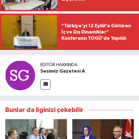
"Türkiye’yi 12 Eylül’e Götüren
İç ve Dış Dinamikler"
Konferansı TOGÜ’de Yapıldı
EDITÖR HAKKINDA
Sesimiz Gazetesi A
Bunlar da ilginizi çekebilir