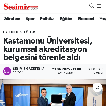
Dünya
Nöbetçi Eczaneler
Gündem
Spor
Politika
Eğitim
Ekonomi
Ya
Eğitim
Hava Durumu
HABERLER
EĞITIM
Kastamonu Üniversitesi,
Ekonomi
Namaz Vakitleri
kurumsal akreditasyon
Genel
Trafik Durumu
belgesini törenle aldı
Gündem
Süper Lig Puan Durumu ve Fikstür
SESIMIZ GAZETESI A
23.06.2025 - 13:00
23.06.2025
EDITÖR
YAYINLANMA
GÜNCEL
Magazin
Tüm Manşetler
Politika
Son Dakika Haberleri
Sağlık
Haber Arşivi