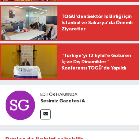
TOGÜ’den Sektör İş Birliği için
İstanbul ve Sakarya’da Önemli
Ziyaretler
"Türkiye’yi 12 Eylül’e Götüren
İç ve Dış Dinamikler"
Konferansı TOGÜ’de Yapıldı
EDITÖR HAKKINDA
Sesimiz Gazetesi A