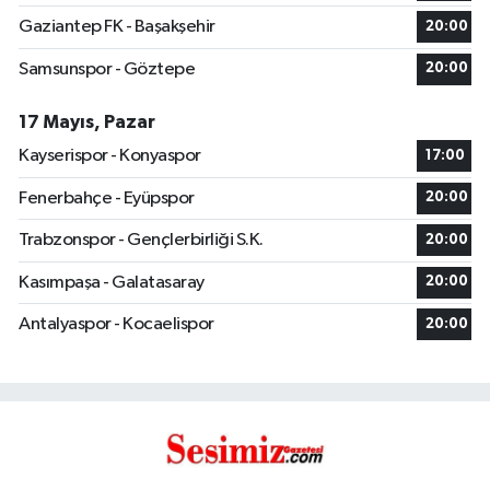
Gaziantep FK - Başakşehir
20:00
Samsunspor - Göztepe
20:00
17 Mayıs, Pazar
Kayserispor - Konyaspor
17:00
Fenerbahçe - Eyüpspor
20:00
Trabzonspor - Gençlerbirliği S.K.
20:00
Kasımpaşa - Galatasaray
20:00
Antalyaspor - Kocaelispor
20:00