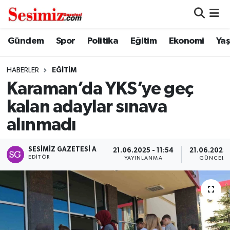
Dünya
Nöbetçi Eczaneler
Gündem
Spor
Politika
Eğitim
Ekonomi
Ya
Eğitim
Hava Durumu
HABERLER
EĞITIM
Karaman’da YKS’ye geç
Ekonomi
Namaz Vakitleri
kalan adaylar sınava
Genel
Trafik Durumu
alınmadı
Gündem
Süper Lig Puan Durumu ve Fikstür
SESIMIZ GAZETESI A
21.06.2025 - 11:54
21.06.2025 -
EDITÖR
YAYINLANMA
GÜNCELL
Magazin
Tüm Manşetler
Politika
Son Dakika Haberleri
Sağlık
Haber Arşivi