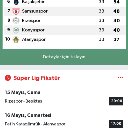
6
Başakşehir
33
54
7
Samsunspor
33
48
8
Rizespor
33
40
9
Konyaspor
33
40
10
Alanyaspor
33
37
Detaylar için tıklayın
Süper Lig Fikstür
15 Mayıs, Cuma
Rizespor - Beşiktaş
20:00
16 Mayıs, Cumartesi
Fatih Karagümrük - Alanyaspor
17:00