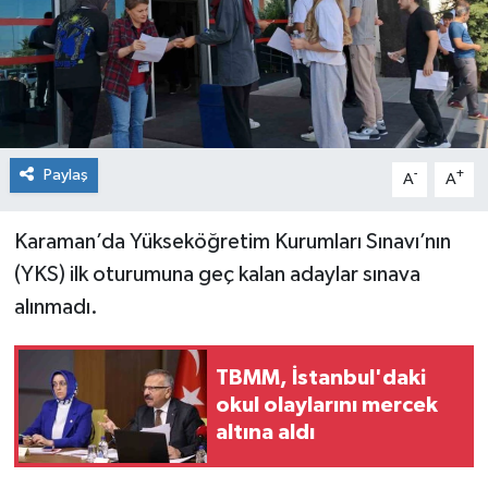
Spor
Teknoloji
Tokat Haberleri
Paylaş
-
+
A
A
Yaşam
Karaman’da Yükseköğretim Kurumları Sınavı’nın
(YKS) ilk oturumuna geç kalan adaylar sınava
alınmadı.
TBMM, İstanbul'daki
okul olaylarını mercek
altına aldı