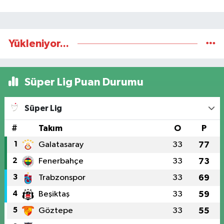
Yükleniyor...
Süper Lig Puan Durumu
Süper Lig
#
Takım
O
P
1
Galatasaray
33
77
2
Fenerbahçe
33
73
3
Trabzonspor
33
69
4
Beşiktaş
33
59
5
Göztepe
33
55