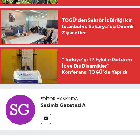
TOGÜ’den Sektör İş Birliği için
İstanbul ve Sakarya’da Önemli
Ziyaretler
"Türkiye’yi 12 Eylül’e Götüren
İç ve Dış Dinamikler"
Konferansı TOGÜ’de Yapıldı
EDITÖR HAKKINDA
Sesimiz Gazetesi A