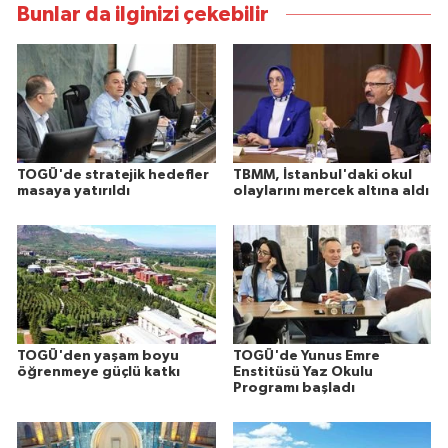
Bunlar da ilginizi çekebilir
TOGÜ'de stratejik hedefler
TBMM, İstanbul'daki okul
masaya yatırıldı
olaylarını mercek altına aldı
TOGÜ'den yaşam boyu
TOGÜ'de Yunus Emre
öğrenmeye güçlü katkı
Enstitüsü Yaz Okulu
Programı başladı