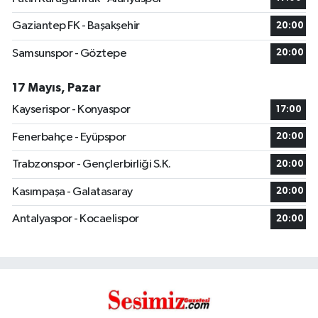
Gaziantep FK - Başakşehir
20:00
Samsunspor - Göztepe
20:00
17 Mayıs, Pazar
Kayserispor - Konyaspor
17:00
Fenerbahçe - Eyüpspor
20:00
Trabzonspor - Gençlerbirliği S.K.
20:00
Kasımpaşa - Galatasaray
20:00
Antalyaspor - Kocaelispor
20:00