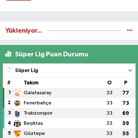
Yükleniyor...
Süper Lig Puan Durumu
Süper Lig
#
Takım
O
P
1
Galatasaray
33
77
2
Fenerbahçe
33
73
3
Trabzonspor
33
69
4
Beşiktaş
33
59
5
Göztepe
33
55