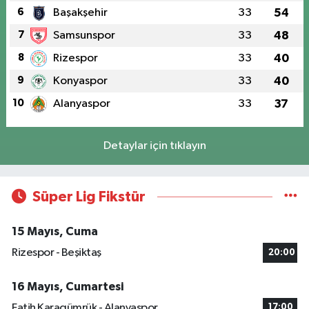
6
Başakşehir
33
54
7
Samsunspor
33
48
8
Rizespor
33
40
9
Konyaspor
33
40
10
Alanyaspor
33
37
Detaylar için tıklayın
Süper Lig Fikstür
15 Mayıs, Cuma
Rizespor - Beşiktaş
20:00
16 Mayıs, Cumartesi
Fatih Karagümrük - Alanyaspor
17:00