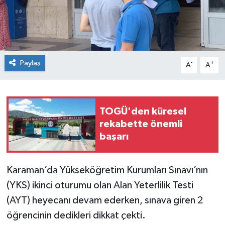
Spor
Teknoloji
Paylaş
-
+
A
A
Tokat Haberleri
Yaşam
TOGÜ'den küresel
rekabette önemli
başarı
Karaman’da Yükseköğretim Kurumları Sınavı’nın
(YKS) ikinci oturumu olan Alan Yeterlilik Testi
(AYT) heyecanı devam ederken, sınava giren 2
öğrencinin dedikleri dikkat çekti.