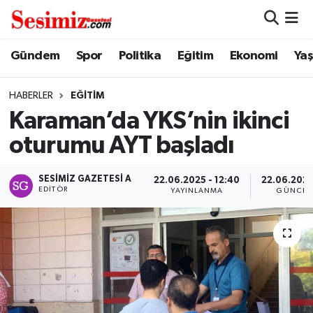
Dünya
Nöbetçi Eczaneler
Gündem
Spor
Politika
Eğitim
Ekonomi
Ya
Eğitim
Hava Durumu
HABERLER
EĞITIM
Karaman’da YKS’nin ikinci
Ekonomi
Namaz Vakitleri
oturumu AYT başladı
Genel
Trafik Durumu
SESIMIZ GAZETESI A
22.06.2025 - 12:40
22.06.2025
EDITÖR
YAYINLANMA
GÜNCEL
Gündem
Süper Lig Puan Durumu ve Fikstür
Magazin
Tüm Manşetler
Politika
Son Dakika Haberleri
Sağlık
Haber Arşivi