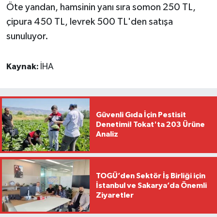
Öte yandan, hamsinin yanı sıra somon 250 TL,
çipura 450 TL, levrek 500 TL'den satışa
sunuluyor.
Kaynak:
İHA
Güvenli Gıda İçin Pestisit
Denetimi! Tokat'ta 203 Ürüne
Analiz
TOGÜ’den Sektör İş Birliği için
İstanbul ve Sakarya’da Önemli
Ziyaretler