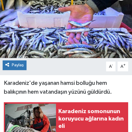
Spor
Teknoloji
Tokat Haberleri
Yaşam
Paylaş
-
+
A
A
Karadeniz'de yaşanan hamsi bolluğu hem
balıkçının hem vatandaşın yüzünü güldürdü.
Karadeniz somonunun
koruyucu ağlarına kadın
eli