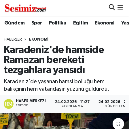
Dünya
Nöbetçi Eczaneler
Gündem
Spor
Politika
Eğitim
Ekonomi
Ya
Eğitim
Hava Durumu
HABERLER
EKONOMI
Karadeniz'de hamside
Ekonomi
Namaz Vakitleri
Ramazan bereketi
Genel
Trafik Durumu
tezgahlara yansıdı
Gündem
Süper Lig Puan Durumu ve Fikstür
Karadeniz'de yaşanan hamsi bolluğu hem
balıkçının hem vatandaşın yüzünü güldürdü.
Magazin
Tüm Manşetler
HABER MERKEZI
24.02.2026 - 11:27
24.02.2026 - 21
EDITÖR
YAYINLANMA
GÜNCELLEME
Politika
Son Dakika Haberleri
Sağlık
Haber Arşivi