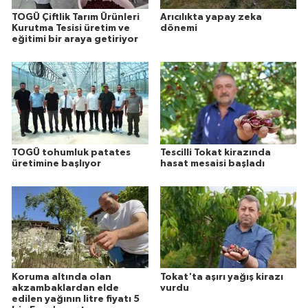
TOGÜ Çiftlik Tarım Ürünleri
Arıcılıkta yapay zeka
Kurutma Tesisi üretim ve
dönemi
eğitimi bir araya getiriyor
TOGÜ tohumluk patates
Tescilli Tokat kirazında
üretimine başlıyor
hasat mesaisi başladı
Koruma altında olan
Tokat'ta aşırı yağış kirazı
akzambaklardan elde
vurdu
edilen yağının litre fiyatı 5