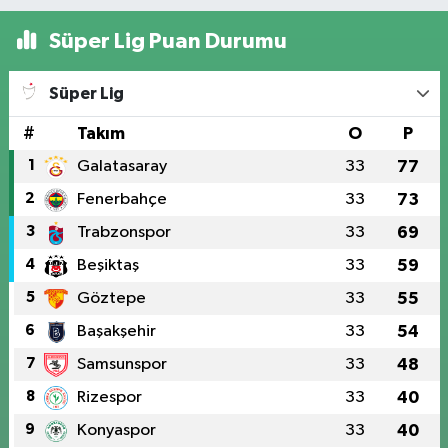
Süper Lig Puan Durumu
Süper Lig
#
Takım
O
P
1
Galatasaray
33
77
2
Fenerbahçe
33
73
3
Trabzonspor
33
69
4
Beşiktaş
33
59
5
Göztepe
33
55
6
Başakşehir
33
54
7
Samsunspor
33
48
8
Rizespor
33
40
9
Konyaspor
33
40