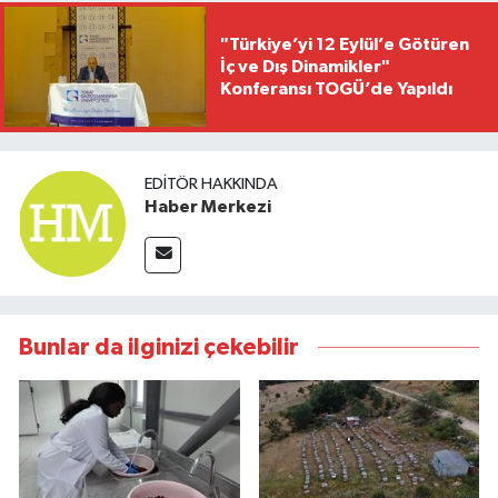
"Türkiye’yi 12 Eylül’e Götüren
İç ve Dış Dinamikler"
Konferansı TOGÜ’de Yapıldı
EDITÖR HAKKINDA
Haber Merkezi
Bunlar da ilginizi çekebilir