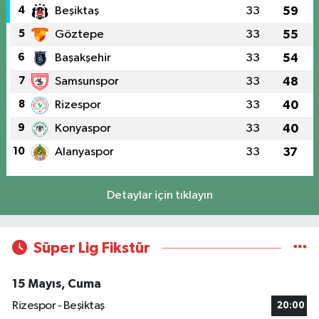
4
Beşiktaş
33
59
5
Göztepe
33
55
6
Başakşehir
33
54
7
Samsunspor
33
48
8
Rizespor
33
40
9
Konyaspor
33
40
10
Alanyaspor
33
37
Detaylar için tıklayın
Süper Lig Fikstür
15 Mayıs, Cuma
Rizespor - Beşiktaş
20:00