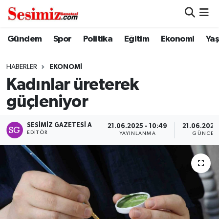
Dünya
Nöbetçi Eczaneler
Gündem
Spor
Politika
Eğitim
Ekonomi
Ya
Eğitim
Hava Durumu
HABERLER
EKONOMI
Kadınlar üreterek
Ekonomi
Namaz Vakitleri
güçleniyor
Genel
Trafik Durumu
SESIMIZ GAZETESI A
21.06.2025 - 10:49
21.06.2025 
EDITÖR
YAYINLANMA
GÜNCEL
Gündem
Süper Lig Puan Durumu ve Fikstür
Magazin
Tüm Manşetler
Politika
Son Dakika Haberleri
Sağlık
Haber Arşivi