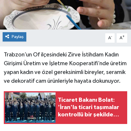
Spor
Teknoloji
Paylaş
-
+
A
A
Tokat Haberleri
Trabzon’un Of ilçesindeki Zirve İstihdam Kadın
Yaşam
Girişimi Üretim ve İşletme Kooperatifi’nde üretim
yapan kadın ve özel gereksinimli bireyler, seramik
ve dekoratif cam ürünleriyle hayata dokunuyor.
Ticaret Bakanı Bolat:
'İran'la ticari taşımalar
kontrollü bir şekilde
devam ediyor'