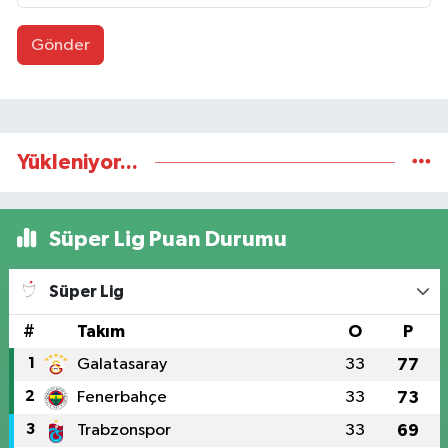
Gönder
Yükleniyor...
Süper Lig Puan Durumu
Süper Lig
#
Takım
O
P
1
Galatasaray
33
77
2
Fenerbahçe
33
73
3
Trabzonspor
33
69