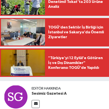
Denetimi! Tokat'ta 203 Ürüne
Analiz
TOGÜ’den Sektör İş Birliği için
İstanbul ve Sakarya’da Önemli
Ziyaretler
"Türkiye’yi 12 Eylül’e Götüren
İç ve Dış Dinamikler"
Konferansı TOGÜ’de Yapıldı
EDITÖR HAKKINDA
Sesimiz Gazetesi A