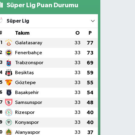
Süper Lig Puan Durumu
Süper Lig
#
Takım
O
P
1
Galatasaray
33
77
2
Fenerbahçe
33
73
3
Trabzonspor
33
69
4
Beşiktaş
33
59
5
Göztepe
33
55
6
Başakşehir
33
54
7
Samsunspor
33
48
8
Rizespor
33
40
9
Konyaspor
33
40
0
Alanyaspor
33
37