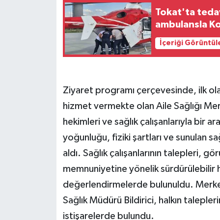
Tokat'ta tedav
ambulansla Ko
İçeriği Görüntül
Ziyaret programı çerçevesinde, ilk ol
hizmet vermekte olan Aile Sağlığı Mer
hekimleri ve sağlık çalışanlarıyla bir a
yoğunluğu, fiziki şartları ve sunulan s
aldı. Sağlık çalışanlarının talepleri, gö
memnuniyetine yönelik sürdürülebilir h
değerlendirmelerde bulunuldu. Merkez
Sağlık Müdürü Bildirici, halkın talepl
istişarelerde bulundu.