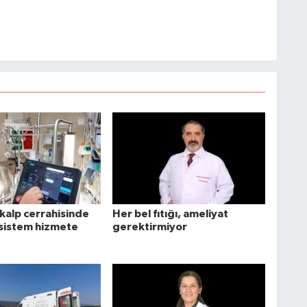
alp cerrahisinde
Her bel fıtığı, ameliyat
 sistem hizmete
gerektirmiyor