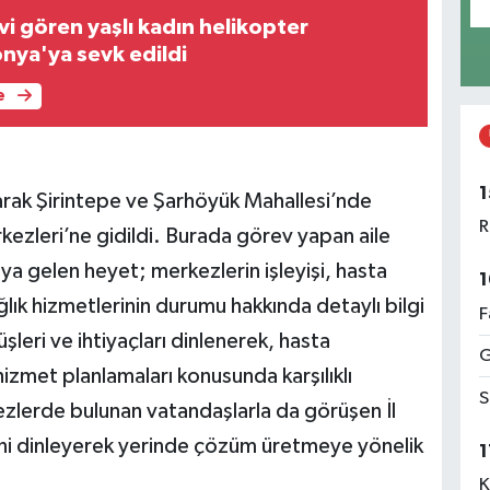
i gören yaşlı kadın helikopter
nya'ya sevk edildi
e
1
arak Şirintepe ve Şarhöyük Mahallesi’nde
R
kezleri’ne gidildi. Burada görev yapan aile
raya gelen heyet; merkezlerin işleyişi, hasta
1
ağlık hizmetlerinin durumu hakkında detaylı bilgi
F
rüşleri ve ihtiyaçları dinlenerek, hasta
G
izmet planlamaları konusunda karşılıklı
S
lerde bulunan vatandaşlarla da görüşen İl
erini dinleyerek yerinde çözüm üretmeye yönelik
1
K