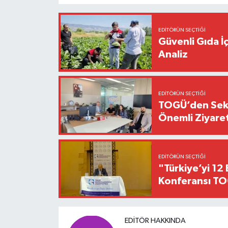
EDITÖRÜN SEÇTIĞI
Güvenli Gıda İ
Analiz
EDITÖRÜN SEÇTIĞI
TOGÜ’den Sektö
Önemli Ziyaret
EDITÖRÜN SEÇTIĞI
"Türkiye’yi 12 
Konferansı TO
EDITÖR HAKKINDA