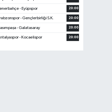
enerbahçe - Eyüpspor
20:00
rabzonspor - Gençlerbirliği S.K.
20:00
asımpaşa - Galatasaray
20:00
ntalyaspor - Kocaelispor
20:00