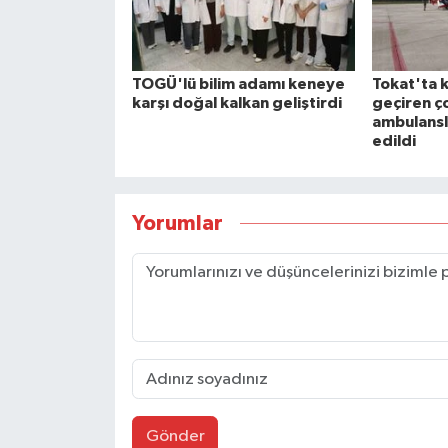
TOGÜ'lü bilim adamı keneye
Tokat'ta 
karşı doğal kalkan geliştirdi
geçiren ç
ambulansl
edildi
Yorumlar
Gönder