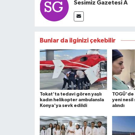
Sesimiz Gazetesi A
Bunlar da ilginizi çekebilir
Tokat'ta tedavi gören yaşlı
TOGÜ'de k
kadın helikopter ambulansla
yeni nesil
Konya'ya sevk edildi
alındı