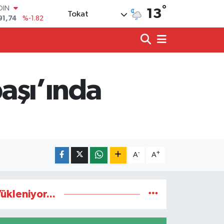
°
91,74
%-1.82
13
Tokat
AR
3620
%0.02
O
8690
%0.19
LİN
0380
%0.18
TIN
başı’ında
2,09000
%0.19
100
98,00
%0
-
+
A
A
ükleniyor...