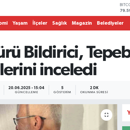
79.5
DOL
45,4
EUR
omi
Yaşam
İlçeler
Sağlık
Magazin
Belediyeler
53,3
STER
61,6
G.AL
ürü Bildirici, Tepe
686
BİST
14.5
lerini inceledi
20.06.2025 - 15:04
5
2 DK
GÜNCELLEME
GÖSTERIM
OKUNMA SÜRESI
Y