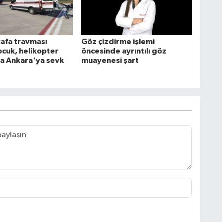
kafa travması
Göz çizdirme işlemi
ocuk, helikopter
öncesinde ayrıntılı göz
a Ankara'ya sevk
muayenesi şart