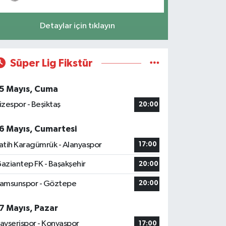
Detaylar için tıklayın
Süper Lig Fikstür
5 Mayıs, Cuma
izespor - Beşiktaş
20:00
6 Mayıs, Cumartesi
atih Karagümrük - Alanyaspor
17:00
aziantep FK - Başakşehir
20:00
amsunspor - Göztepe
20:00
7 Mayıs, Pazar
ayserispor - Konyaspor
17:00