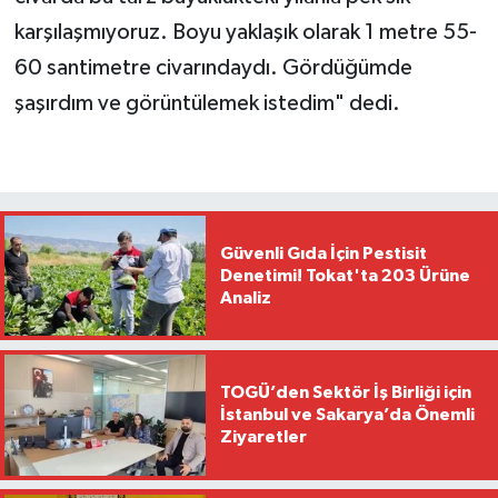
karşılaşmıyoruz. Boyu yaklaşık olarak 1 metre 55-
60 santimetre civarındaydı. Gördüğümde
şaşırdım ve görüntülemek istedim" dedi.
Güvenli Gıda İçin Pestisit
Denetimi! Tokat'ta 203 Ürüne
Analiz
TOGÜ’den Sektör İş Birliği için
İstanbul ve Sakarya’da Önemli
Ziyaretler