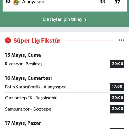
10
Alanyaspor
33
37
Detaylar için tıklayın
Süper Lig Fikstür
15 Mayıs, Cuma
Rizespor - Beşiktaş
20:00
16 Mayıs, Cumartesi
Fatih Karagümrük - Alanyaspor
17:00
Gaziantep FK - Başakşehir
20:00
Samsunspor - Göztepe
20:00
17 Mayıs, Pazar