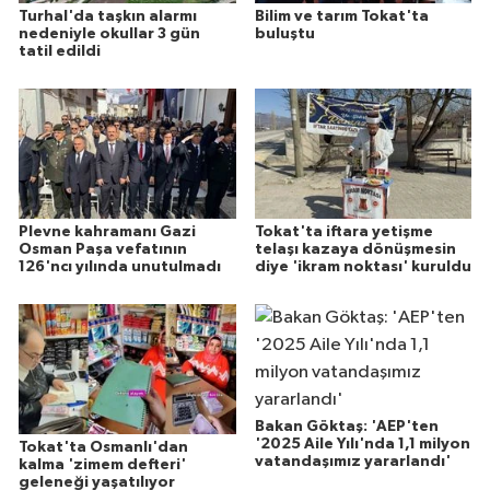
Turhal'da taşkın alarmı
Bilim ve tarım Tokat'ta
nedeniyle okullar 3 gün
buluştu
tatil edildi
Plevne kahramanı Gazi
Tokat'ta iftara yetişme
Osman Paşa vefatının
telaşı kazaya dönüşmesin
126'ncı yılında unutulmadı
diye 'ikram noktası' kuruldu
Bakan Göktaş: 'AEP'ten
'2025 Aile Yılı'nda 1,1 milyon
Tokat'ta Osmanlı'dan
vatandaşımız yararlandı'
kalma 'zimem defteri'
geleneği yaşatılıyor