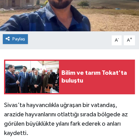
Spor
Teknoloji
Paylaş
-
+
A
A
Tokat Haberleri
Yaşam
Bilim ve tarım Tokat'ta
buluştu
Sivas’ta hayvancılıkla uğraşan bir vatandaş,
arazide hayvanlarını otlattığı sırada bölgede az
görülen büyüklükte yılanı fark ederek o anları
kaydetti.