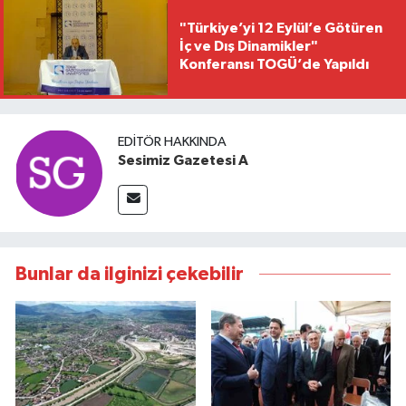
"Türkiye’yi 12 Eylül’e Götüren
İç ve Dış Dinamikler"
Konferansı TOGÜ’de Yapıldı
EDITÖR HAKKINDA
Sesimiz Gazetesi A
Bunlar da ilginizi çekebilir