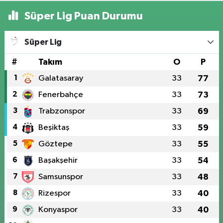
Süper Lig Puan Durumu
Süper Lig
#
Takım
O
P
1
Galatasaray
33
77
2
Fenerbahçe
33
73
3
Trabzonspor
33
69
4
Beşiktaş
33
59
5
Göztepe
33
55
6
Başakşehir
33
54
7
Samsunspor
33
48
8
Rizespor
33
40
9
Konyaspor
33
40