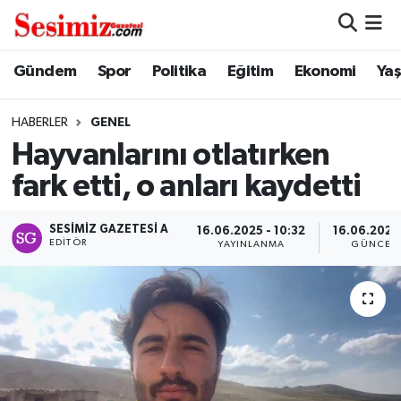
Dünya
Nöbetçi Eczaneler
Gündem
Spor
Politika
Eğitim
Ekonomi
Ya
Eğitim
Hava Durumu
HABERLER
GENEL
Hayvanlarını otlatırken
Ekonomi
Namaz Vakitleri
fark etti, o anları kaydetti
Genel
Trafik Durumu
SESIMIZ GAZETESI A
16.06.2025 - 10:32
16.06.2025 
EDITÖR
YAYINLANMA
GÜNCEL
Gündem
Süper Lig Puan Durumu ve Fikstür
Magazin
Tüm Manşetler
Politika
Son Dakika Haberleri
Sağlık
Haber Arşivi