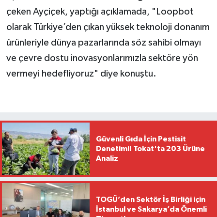
çeken Ayçiçek, yaptığı açıklamada, "Loopbot
olarak Türkiye’den çıkan yüksek teknoloji donanım
ürünleriyle dünya pazarlarında söz sahibi olmayı
ve çevre dostu inovasyonlarımızla sektöre yön
vermeyi hedefliyoruz" diye konuştu.
Güvenli Gıda İçin Pestisit
Denetimi! Tokat'ta 203 Ürüne
Analiz
TOGÜ’den Sektör İş Birliği için
İstanbul ve Sakarya’da Önemli