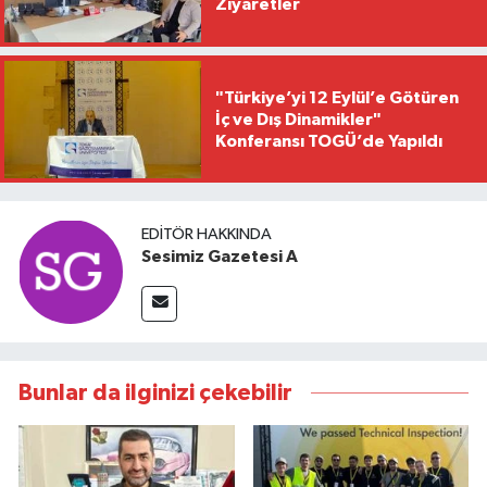
Ziyaretler
"Türkiye’yi 12 Eylül’e Götüren
İç ve Dış Dinamikler"
Konferansı TOGÜ’de Yapıldı
EDITÖR HAKKINDA
Sesimiz Gazetesi A
Bunlar da ilginizi çekebilir