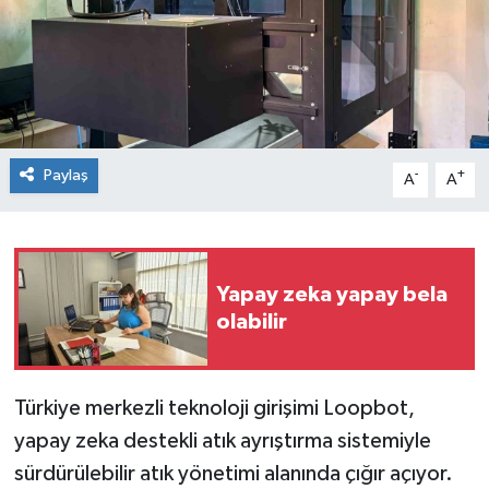
Spor
Teknoloji
Tokat Haberleri
Paylaş
-
+
A
A
Yaşam
Yapay zeka yapay bela
olabilir
Türkiye merkezli teknoloji girişimi Loopbot,
yapay zeka destekli atık ayrıştırma sistemiyle
sürdürülebilir atık yönetimi alanında çığır açıyor.