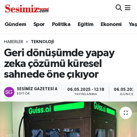
Dünya
Nöbetçi Eczaneler
Gündem
Spor
Politika
Eğitim
Ekonomi
Ya
Eğitim
Hava Durumu
HABERLER
TEKNOLOJI
Geri dönüşümde yapay
Ekonomi
Namaz Vakitleri
zeka çözümü küresel
Genel
Trafik Durumu
sahnede öne çıkıyor
Gündem
Süper Lig Puan Durumu ve Fikstür
SESIMIZ GAZETESI A
06.05.2025 - 12:18
06.05.2025 
EDITÖR
YAYINLANMA
GÜNCEL
Magazin
Tüm Manşetler
Politika
Son Dakika Haberleri
Sağlık
Haber Arşivi