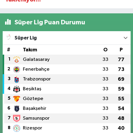
Süper Lig Puan Durumu
Süper Lig
#
Takım
O
P
1
Galatasaray
33
77
2
Fenerbahçe
33
73
3
Trabzonspor
33
69
4
Beşiktaş
33
59
5
Göztepe
33
55
6
Başakşehir
33
54
7
Samsunspor
33
48
8
Rizespor
33
40