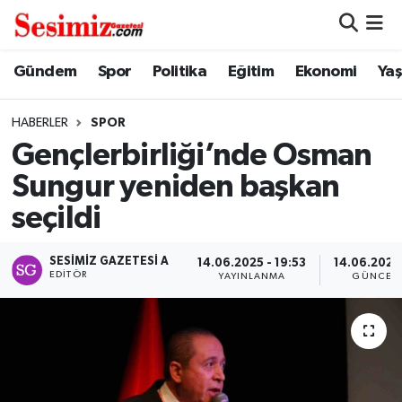
Dünya
Nöbetçi Eczaneler
Gündem
Spor
Politika
Eğitim
Ekonomi
Ya
Eğitim
Hava Durumu
HABERLER
SPOR
Gençlerbirliği’nde Osman
Ekonomi
Namaz Vakitleri
Sungur yeniden başkan
Genel
Trafik Durumu
seçildi
Gündem
Süper Lig Puan Durumu ve Fikstür
SESIMIZ GAZETESI A
14.06.2025 - 19:53
14.06.2025 
EDITÖR
YAYINLANMA
GÜNCEL
Magazin
Tüm Manşetler
Politika
Son Dakika Haberleri
Sağlık
Haber Arşivi