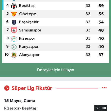
4
Beşiktaş
33
59
5
Göztepe
33
55
6
Başakşehir
33
54
7
Samsunspor
33
48
8
Rizespor
33
40
9
Konyaspor
33
40
10
Alanyaspor
33
37
Detaylar için tıklayın
Süper Lig Fikstür
15 Mayıs, Cuma
Rizespor - Beşiktaş
20:00