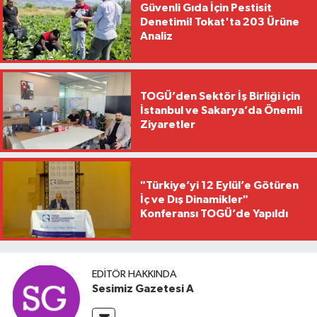
Güvenli Gıda İçin Pestisit
Denetimi! Tokat'ta 203 Ürüne
Analiz
TOGÜ’den Sektör İş Birliği için
İstanbul ve Sakarya’da Önemli
Ziyaretler
"Türkiye’yi 12 Eylül’e Götüren
İç ve Dış Dinamikler"
Konferansı TOGÜ’de Yapıldı
EDITÖR HAKKINDA
Sesimiz Gazetesi A