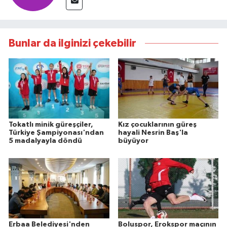
Bunlar da ilginizi çekebilir
Tokatlı minik güreşçiler,
Kız çocuklarının güreş
Türkiye Şampiyonası'ndan
hayali Nesrin Baş'la
5 madalyayla döndü
büyüyor
Erbaa Belediyesi'nden
Boluspor, Erokspor maçının