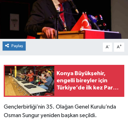
Spor
Teknoloji
Tokat Haberleri
Paylaş
-
+
A
A
Yaşam
Konya Büyükşehir,
engelli bireyler için
Türkiye’de ilk kez Para
Lazer Yarışması
düzenledi
Gençlerbirliği’nin 35. Olağan Genel Kurulu’nda
Osman Sungur yeniden başkan seçildi.