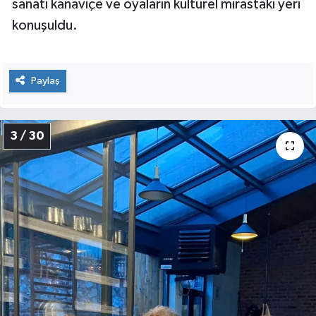
sanatı kanaviçe ve oyaların kültürel mirastaki yeri
konuşuldu.
Paylaş
3 / 30