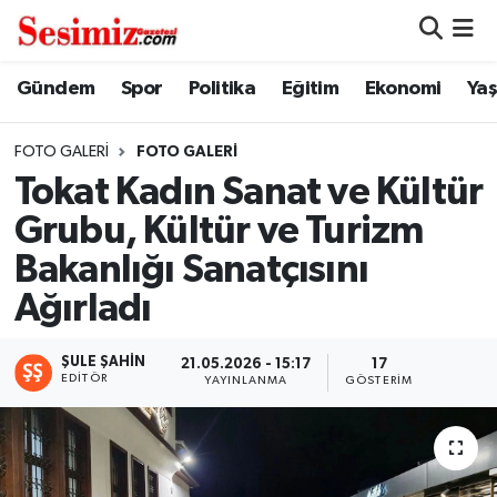
Dünya
Nöbetçi Eczaneler
Gündem
Spor
Politika
Eğitim
Ekonomi
Ya
Eğitim
Hava Durumu
FOTO GALERI
FOTO GALERI
Tokat Kadın Sanat ve Kültür
Ekonomi
Namaz Vakitleri
Grubu, Kültür ve Turizm
Genel
Trafik Durumu
Bakanlığı Sanatçısını
Ağırladı
Gündem
Süper Lig Puan Durumu ve Fikstür
ŞULE ŞAHIN
Magazin
Tüm Manşetler
21.05.2026 - 15:17
17
EDITÖR
YAYINLANMA
GÖSTERIM
Politika
Son Dakika Haberleri
Sağlık
Haber Arşivi