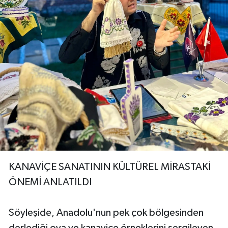
KANAVİÇE SANATININ KÜLTÜREL MİRASTAKİ
ÖNEMİ ANLATILDI
Söyleşide, Anadolu'nun pek çok bölgesinden
derlediği oya ve kanaviçe örneklerini sergileyen