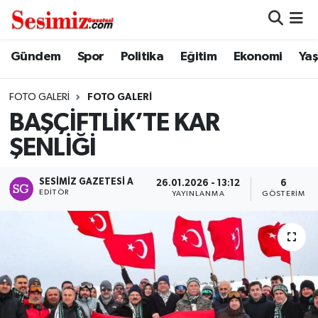
Dünya
Nöbetçi Eczaneler
Gündem
Spor
Politika
Eğitim
Ekonomi
Ya
Eğitim
Hava Durumu
FOTO GALERI
FOTO GALERI
BAŞÇİFTLİK’TE KAR
Ekonomi
Namaz Vakitleri
ŞENLİĞİ
Genel
Trafik Durumu
SESIMIZ GAZETESI A
26.01.2026 - 13:12
6
EDITÖR
YAYINLANMA
GÖSTERIM
Gündem
Süper Lig Puan Durumu ve Fikstür
Magazin
Tüm Manşetler
Politika
Son Dakika Haberleri
Sağlık
Haber Arşivi