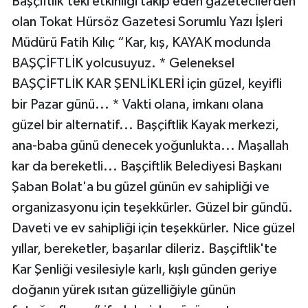
Başçiftlik’teki etkinliği takip eden gazetecilerden
olan Tokat Hürsöz Gazetesi Sorumlu Yazı İşleri
Müdürü Fatih Kılıç “Kar, kış, KAYAK modunda
BAŞÇİFTLİK yolcusuyuz. * Geleneksel
BAŞÇİFTLİK KAR ŞENLİKLERİ için güzel, keyifli
bir Pazar günü... * Vakti olana, imkanı olana
güzel bir alternatif... Başçiftlik Kayak merkezi,
ana-baba günü denecek yoğunlukta... Maşallah
kar da bereketli... Başçiftlik Belediyesi Başkanı
Şaban Bolat'a bu güzel günün ev sahipliği ve
organizasyonu için teşekkürler. Güzel bir gündü.
Daveti ve ev sahipliği için teşekkürler. Nice güzel
yıllar, bereketler, başarılar dileriz. Başçiftlik'te
Kar Şenliği vesilesiyle karlı, kışlı günden geriye
doğanın yürek ısıtan güzelliğiyle günün