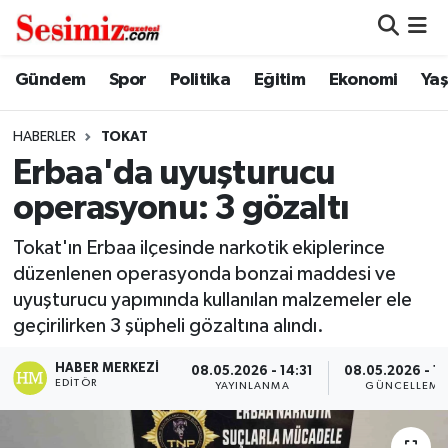
Dünya
Nöbetçi Eczaneler
Gündem
Spor
Politika
Eğitim
Ekonomi
Ya
Eğitim
Hava Durumu
HABERLER
TOKAT
Erbaa'da uyuşturucu
Ekonomi
Namaz Vakitleri
operasyonu: 3 gözaltı
Genel
Trafik Durumu
Tokat'ın Erbaa ilçesinde narkotik ekiplerince
düzenlenen operasyonda bonzai maddesi ve
Gündem
Süper Lig Puan Durumu ve Fikstür
uyuşturucu yapımında kullanılan malzemeler ele
geçirilirken 3 şüpheli gözaltına alındı.
Magazin
Tüm Manşetler
HABER MERKEZI
08.05.2026 - 14:31
08.05.2026 - 15
Politika
Son Dakika Haberleri
EDITÖR
YAYINLANMA
GÜNCELLEME
Sağlık
Haber Arşivi