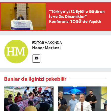
"Türkiye’yi 12 Eylül’e Götüren
İç ve Dış Dinamikler"
Konferansı TOGÜ’de Yapıldı
EDITÖR HAKKINDA
Haber Merkezi
Bunlar da ilginizi çekebilir