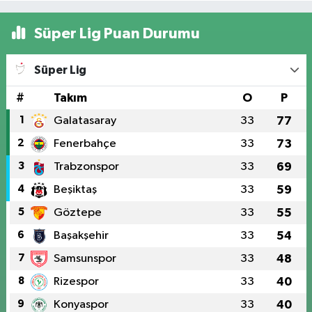
Süper Lig Puan Durumu
Süper Lig
#
Takım
O
P
1
Galatasaray
33
77
2
Fenerbahçe
33
73
3
Trabzonspor
33
69
4
Beşiktaş
33
59
5
Göztepe
33
55
6
Başakşehir
33
54
7
Samsunspor
33
48
8
Rizespor
33
40
9
Konyaspor
33
40