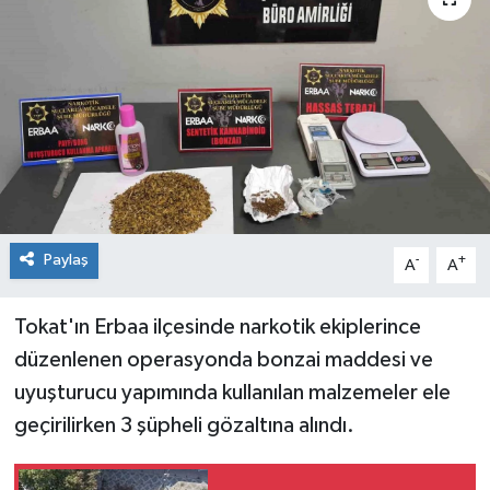
Spor
Teknoloji
Tokat Haberleri
Yaşam
Paylaş
-
+
A
A
Tokat'ın Erbaa ilçesinde narkotik ekiplerince
düzenlenen operasyonda bonzai maddesi ve
uyuşturucu yapımında kullanılan malzemeler ele
geçirilirken 3 şüpheli gözaltına alındı.