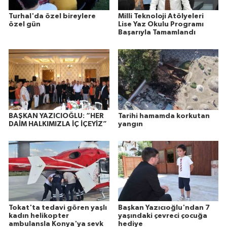
Turhal'da özel bireylere
Milli Teknoloji Atölyeleri
özel gün
Lise Yaz Okulu Programı
Başarıyla Tamamlandı
BAŞKAN YAZICIOĞLU: “HER
Tarihi hamamda korkutan
DAİM HALKIMIZLA İÇ İÇEYİZ”
yangın
Tokat'ta tedavi gören yaşlı
Başkan Yazıcıoğlu'ndan 7
kadın helikopter
yaşındaki çevreci çocuğa
ambulansla Konya'ya sevk
hediye