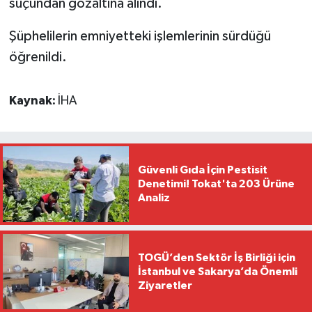
suçundan gözaltına alındı.
Şüphelilerin emniyetteki işlemlerinin sürdüğü
öğrenildi.
Kaynak:
İHA
Güvenli Gıda İçin Pestisit
Denetimi! Tokat'ta 203 Ürüne
Analiz
TOGÜ’den Sektör İş Birliği için
İstanbul ve Sakarya’da Önemli
Ziyaretler