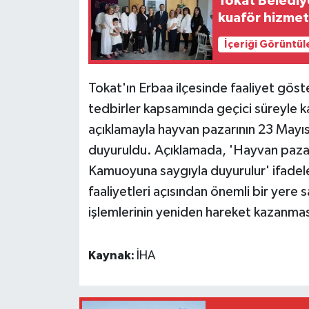
Tokat Belediy
kuaför hizmet
İçeriği Görüntül
Tokat'ın Erbaa ilçesinde faaliyet gös
tedbirler kapsamında geçici süreyle k
açıklamayla hayvan pazarının 23 Mayıs
duyuruldu. Açıklamada, 'Hayvan pazarı
Kamuoyuna saygıyla duyurulur' ifadeler
faaliyetleri açısından önemli bir yere s
işlemlerinin yeniden hareket kazanmas
Kaynak:
İHA