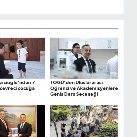
zıcıoğlu'ndan 7
TOGÜ’den Uluslararası
 çevreci çocuğa
Öğrenci ve Akademisyenlere
Geniş Ders Seçeneği