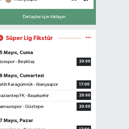
Detaylar için tıklayın
Süper Lig Fikstür
5 Mayıs, Cuma
izespor - Beşiktaş
20:00
6 Mayıs, Cumartesi
atih Karagümrük - Alanyaspor
17:00
aziantep FK - Başakşehir
20:00
amsunspor - Göztepe
20:00
7 Mayıs, Pazar