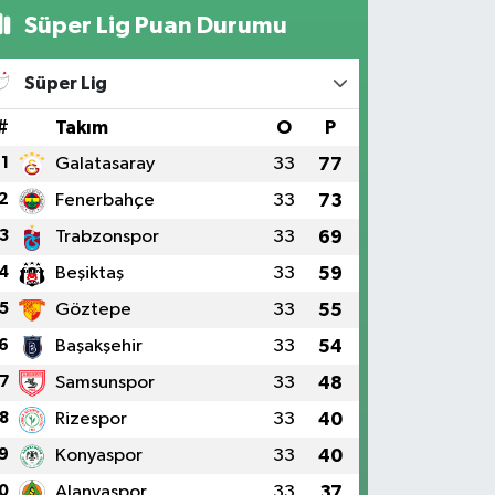
Süper Lig Puan Durumu
Süper Lig
#
Takım
O
P
1
Galatasaray
33
77
2
Fenerbahçe
33
73
3
Trabzonspor
33
69
4
Beşiktaş
33
59
5
Göztepe
33
55
6
Başakşehir
33
54
7
Samsunspor
33
48
8
Rizespor
33
40
9
Konyaspor
33
40
0
Alanyaspor
33
37