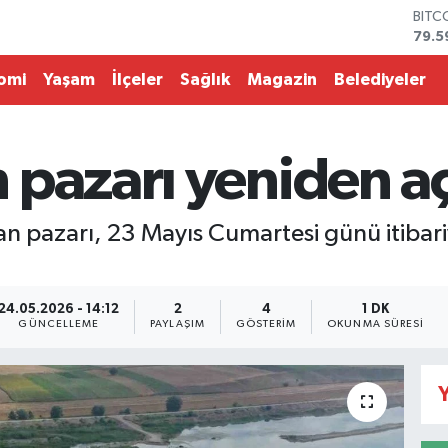
BITC
79.5
DOL
45,4
omi
Yaşam
İlçeler
Sağlık
Magazin
Belediyeler
EUR
53,3
STER
61,6
pazarı yeniden aç
G.AL
686
BİST
van pazarı, 23 Mayıs Cumartesi günü itiba
14.5
24.05.2026 - 14:12
2
4
1 DK
GÜNCELLEME
PAYLAŞIM
GÖSTERIM
OKUNMA SÜRESI
Y