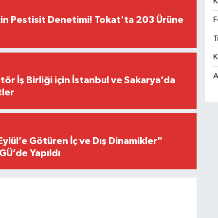
K
çin Pestisit Denetimi! Tokat'ta 203 Ürüne
F
T
K
A
r İş Birliği için İstanbul ve Sakarya’da
ler
Eylül’e Götüren İç ve Dış Dinamikler"
GÜ’de Yapıldı