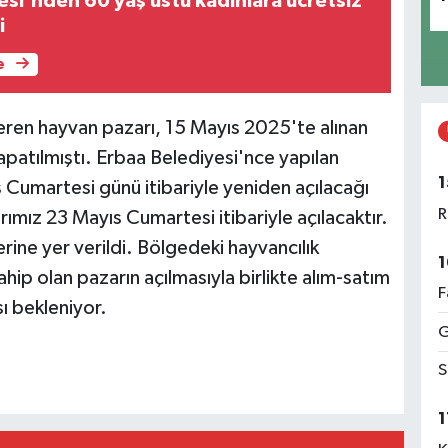
esi'nden 60 yaş üstü kadınlara ücretsiz
i
e
teren hayvan pazarı, 15 Mayıs 2025'te alınan
apatılmıştı. Erbaa Belediyesi'nce yapılan
1
 Cumartesi günü itibariyle yeniden açılacağı
R
mız 23 Mayıs Cumartesi itibariyle açılacaktır.
ine yer verildi. Bölgedeki hayvancılık
1
ahip olan pazarın açılmasıyla birlikte alım-satım
F
ı bekleniyor.
G
S
1