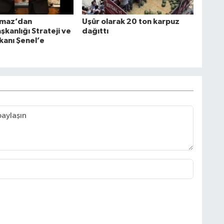
lmaz’dan
Uşûr olarak 20 ton karpuz
kanlığı Strateji ve
dağıttı
kanı Şenel’e