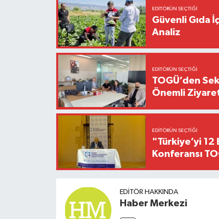
EDITÖRÜN SEÇTIĞI
Güvenli Gıda İ
Analiz
EDITÖRÜN SEÇTIĞI
TOGÜ’den Sektö
Önemli Ziyaret
EDITÖRÜN SEÇTIĞI
"Türkiye’yi 12 
Konferansı TO
EDITÖR HAKKINDA
Haber Merkezi