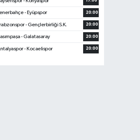
ayserispor - Konyaspor
17:00
enerbahçe - Eyüpspor
20:00
rabzonspor - Gençlerbirliği S.K.
20:00
asımpaşa - Galatasaray
20:00
ntalyaspor - Kocaelispor
20:00