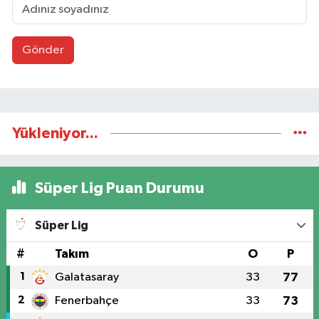
Gönder
Yükleniyor...
Süper Lig Puan Durumu
Süper Lig
#
Takım
O
P
1
Galatasaray
33
77
2
Fenerbahçe
33
73