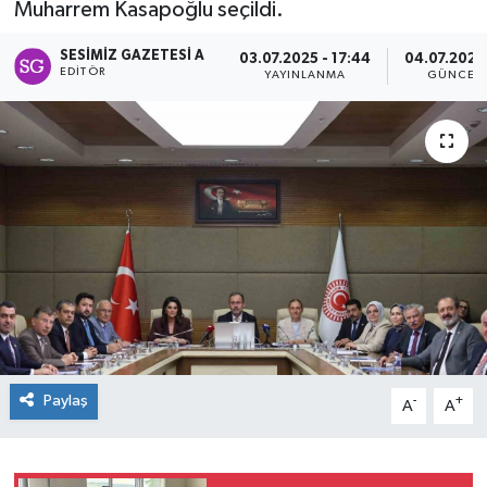
Muharrem Kasapoğlu seçildi.
Spor
SESIMIZ GAZETESI A
03.07.2025 - 17:44
04.07.2025 
EDITÖR
YAYINLANMA
GÜNCEL
Teknoloji
Tokat Haberleri
Yaşam
Paylaş
-
+
A
A