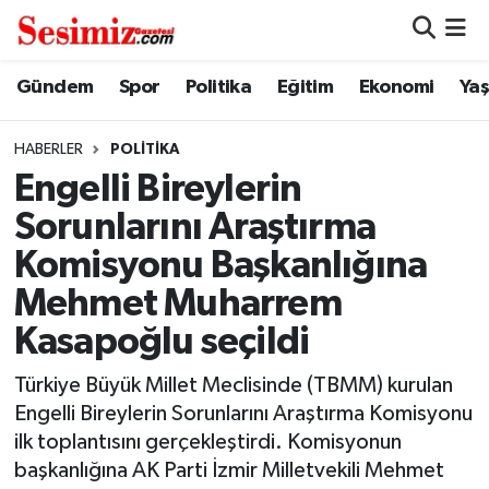
Dünya
Nöbetçi Eczaneler
Gündem
Spor
Politika
Eğitim
Ekonomi
Ya
Eğitim
Hava Durumu
HABERLER
POLITIKA
Engelli Bireylerin
Ekonomi
Namaz Vakitleri
Sorunlarını Araştırma
Genel
Trafik Durumu
Komisyonu Başkanlığına
Mehmet Muharrem
Gündem
Süper Lig Puan Durumu ve Fikstür
Kasapoğlu seçildi
Magazin
Tüm Manşetler
Türkiye Büyük Millet Meclisinde (TBMM) kurulan
Engelli Bireylerin Sorunlarını Araştırma Komisyonu
Politika
Son Dakika Haberleri
ilk toplantısını gerçekleştirdi. Komisyonun
başkanlığına AK Parti İzmir Milletvekili Mehmet
Sağlık
Haber Arşivi