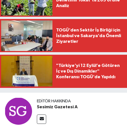
Denetimi! Tokat'ta 203 Ürüne
Analiz
TOGÜ’den Sektör İş Birliği için
İstanbul ve Sakarya’da Önemli
Ziyaretler
"Türkiye’yi 12 Eylül’e Götüren
İç ve Dış Dinamikler"
Konferansı TOGÜ’de Yapıldı
EDITÖR HAKKINDA
Sesimiz Gazetesi A