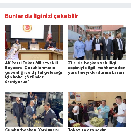
Bunlar da ilginizi çekebilir
AK Parti Tokat Milletvekili
Zile'de başkan vekilliği
Beyazıt: 'Çocuklarımızın
seçimiyle ilgili mahkemeden
güvenliği ve dijital geleceği
yürütmeyi durdurma kararı
için kalıcı çözümler
üretiyoruz'
Cumhurbaşkanı Yardımcısı
Tokat'ta ara seçim