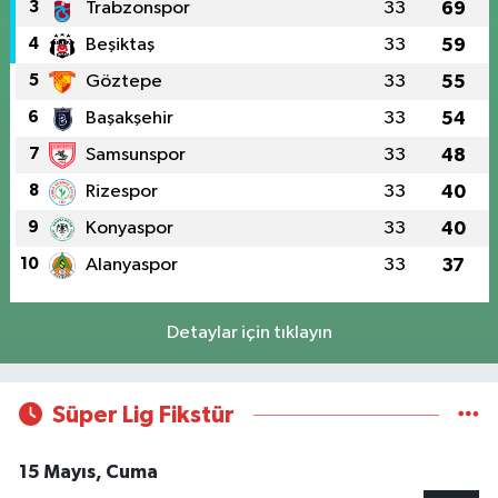
3
Trabzonspor
33
69
4
Beşiktaş
33
59
5
Göztepe
33
55
6
Başakşehir
33
54
7
Samsunspor
33
48
8
Rizespor
33
40
9
Konyaspor
33
40
10
Alanyaspor
33
37
Detaylar için tıklayın
Süper Lig Fikstür
15 Mayıs, Cuma