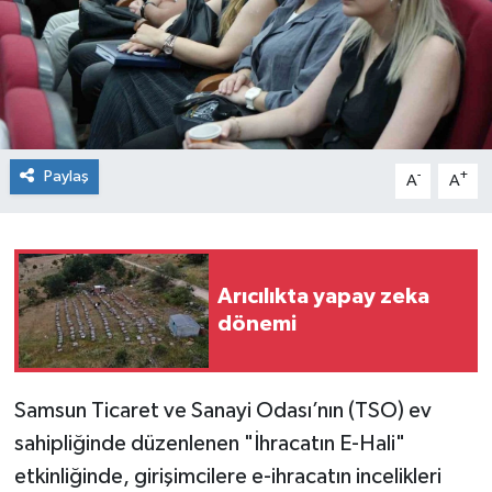
Spor
Teknoloji
Tokat Haberleri
Paylaş
-
+
A
A
Yaşam
Arıcılıkta yapay zeka
dönemi
Samsun Ticaret ve Sanayi Odası’nın (TSO) ev
sahipliğinde düzenlenen "İhracatın E-Hali"
etkinliğinde, girişimcilere e-ihracatın incelikleri