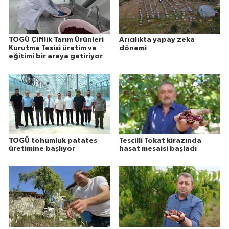
TOGÜ Çiftlik Tarım Ürünleri
Arıcılıkta yapay zeka
Kurutma Tesisi üretim ve
dönemi
eğitimi bir araya getiriyor
TOGÜ tohumluk patates
Tescilli Tokat kirazında
üretimine başlıyor
hasat mesaisi başladı