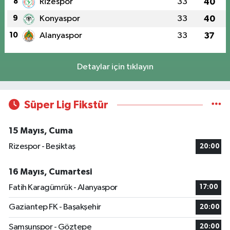
8
Rizespor
33
40
9
Konyaspor
33
40
10
Alanyaspor
33
37
Detaylar için tıklayın
Süper Lig Fikstür
15 Mayıs, Cuma
Rizespor - Beşiktaş
20:00
16 Mayıs, Cumartesi
Fatih Karagümrük - Alanyaspor
17:00
Gaziantep FK - Başakşehir
20:00
Samsunspor - Göztepe
20:00