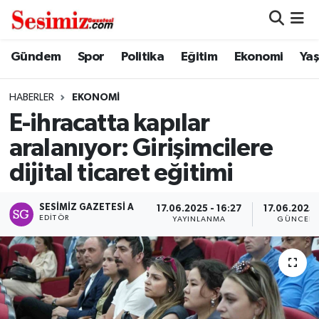
Dünya
Nöbetçi Eczaneler
Gündem
Spor
Politika
Eğitim
Ekonomi
Ya
Eğitim
Hava Durumu
HABERLER
EKONOMI
E-ihracatta kapılar
Ekonomi
Namaz Vakitleri
aralanıyor: Girişimcilere
Genel
Trafik Durumu
dijital ticaret eğitimi
Gündem
Süper Lig Puan Durumu ve Fikstür
SESIMIZ GAZETESI A
17.06.2025 - 16:27
17.06.2025 
EDITÖR
YAYINLANMA
GÜNCELL
Magazin
Tüm Manşetler
Politika
Son Dakika Haberleri
Sağlık
Haber Arşivi