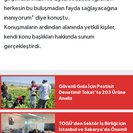
herkesin bu buluşmadan fayda sağlayacağına
inanıyorum" diye konuştu.
Konuşmaların ardından alanında yetkili kişiler,
kendi konu başlıkları hakkında sunum
gerçekleştirdi.
Güvenli Gıda İçin Pestisit
Denetimi! Tokat'ta 203 Ürüne
Analiz
TOGÜ’den Sektör İş Birliği için
İstanbul ve Sakarya’da Önemli