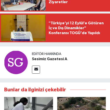
Ziyaretler
"Türkiye’yi 12 Eylül’e Götüren
İç ve Dış Dinamikler"
Konferansı TOGÜ’de Yapıldı
EDITÖR HAKKINDA
Sesimiz Gazetesi A
Bunlar da ilginizi çekebilir