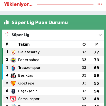
Yükleniyor...
Süper Lig Puan Durumu
Süper Lig
#
Takım
O
P
1
Galatasaray
33
77
2
Fenerbahçe
33
73
3
Trabzonspor
33
69
4
Beşiktaş
33
59
5
Göztepe
33
55
6
Başakşehir
33
54
7
Samsunspor
33
48