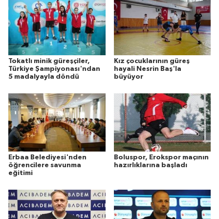
Tokatlı minik güreşçiler,
Kız çocuklarının güreş
Türkiye Şampiyonası'ndan
hayali Nesrin Baş'la
5 madalyayla döndü
büyüyor
Erbaa Belediyesi'nden
Boluspor, Erokspor maçının
öğrencilere savunma
hazırlıklarına başladı
eğitimi