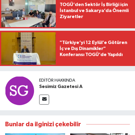
TOGÜ’den Sektör İş Birliği için
İstanbul ve Sakarya’da Önemli
Ziyaretler
"Türkiye’yi 12 Eylül’e Götüren
İç ve Dış Dinamikler"
Konferansı TOGÜ’de Yapıldı
EDITÖR HAKKINDA
Sesimiz Gazetesi A
Bunlar da ilginizi çekebilir