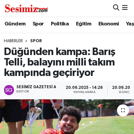
Dünya
Nöbetçi Eczaneler
Gündem
Spor
Politika
Eğitim
Ekonomi
Ya
Eğitim
Hava Durumu
HABERLER
SPOR
Düğünden kampa: Barış
Ekonomi
Namaz Vakitleri
Telli, balayını milli takım
Genel
Trafik Durumu
kampında geçiriyor
Gündem
Süper Lig Puan Durumu ve Fikstür
SESIMIZ GAZETESI A
20.06.2025 - 14:26
20.06.2025
EDITÖR
YAYINLANMA
GÜNCEL
Magazin
Tüm Manşetler
Politika
Son Dakika Haberleri
Sağlık
Haber Arşivi