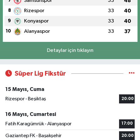
7
Samsunspor
33
48
8
Rizespor
33
40
9
Konyaspor
33
40
10
Alanyaspor
33
37
Detaylar için tıklayın
Süper Lig Fikstür
15 Mayıs, Cuma
Rizespor - Beşiktaş
20:00
16 Mayıs, Cumartesi
Fatih Karagümrük - Alanyaspor
17:00
Gaziantep FK - Başakşehir
20:00