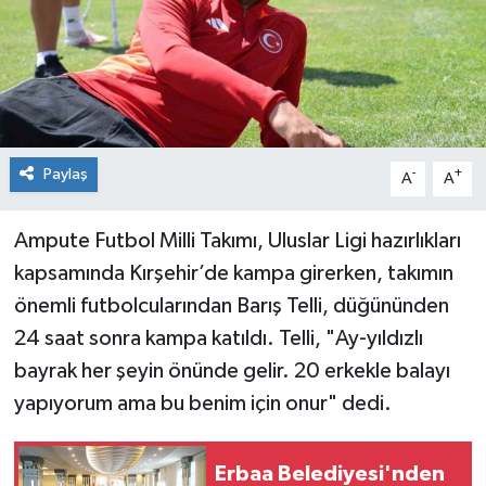
Spor
Teknoloji
Tokat Haberleri
Paylaş
-
+
A
A
Yaşam
Ampute Futbol Milli Takımı, Uluslar Ligi hazırlıkları
kapsamında Kırşehir’de kampa girerken, takımın
önemli futbolcularından Barış Telli, düğününden
24 saat sonra kampa katıldı. Telli, "Ay-yıldızlı
bayrak her şeyin önünde gelir. 20 erkekle balayı
yapıyorum ama bu benim için onur" dedi.
Erbaa Belediyesi'nden