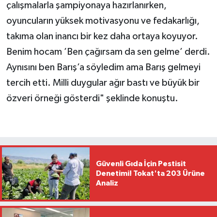
çalışmalarla şampiyonaya hazırlanırken,
oyuncuların yüksek motivasyonu ve fedakarlığı,
takıma olan inancı bir kez daha ortaya koyuyor.
Benim hocam ’Ben çağırsam da sen gelme’ derdi.
Aynısını ben Barış’a söyledim ama Barış gelmeyi
tercih etti. Milli duygular ağır bastı ve büyük bir
özveri örneği gösterdi" şeklinde konuştu.
Güvenli Gıda İçin Pestisit
Denetimi! Tokat'ta 203 Ürüne
Analiz