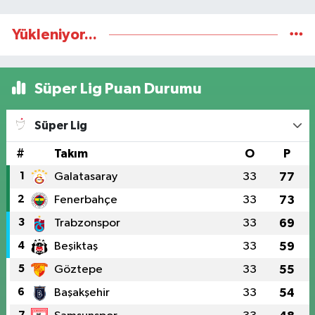
Yükleniyor...
Süper Lig Puan Durumu
Süper Lig
#
Takım
O
P
1
Galatasaray
33
77
2
Fenerbahçe
33
73
3
Trabzonspor
33
69
4
Beşiktaş
33
59
5
Göztepe
33
55
6
Başakşehir
33
54