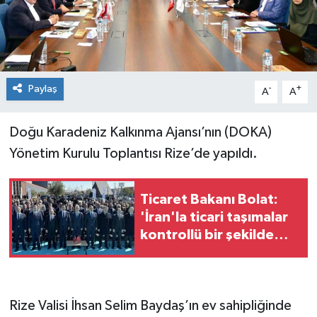
Spor
Teknoloji
Paylaş
-
+
A
A
Tokat Haberleri
Doğu Karadeniz Kalkınma Ajansı’nın (DOKA)
Yaşam
Yönetim Kurulu Toplantısı Rize’de yapıldı.
Ticaret Bakanı Bolat:
'İran'la ticari taşımalar
kontrollü bir şekilde
devam ediyor'
Rize Valisi İhsan Selim Baydaş’ın ev sahipliğinde