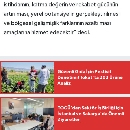
istihdamın, katma değerin ve rekabet gücünün
artırılması, yerel potansiyelin gerçekleştirilmesi
ve bölgesel gelişmişlik farklarının azaltılması
amaçlarına hizmet edecektir" dedi.
Güvenli Gıda İçin Pestisit
Denetimi! Tokat'ta 203 Ürüne
Analiz
TOGÜ’den Sektör İş Birliği için
İstanbul ve Sakarya’da Önemli
Ziyaretler