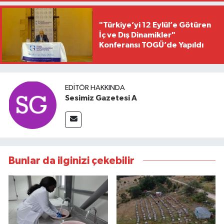
"Türkiye’yi 12 Eylül’e Götüren
İç ve Dış Dinamikler"
Konferansı TOGÜ’de Yapıldı
EDITÖR HAKKINDA
Sesimiz Gazetesi A
Bunlar da ilginizi çekebilir