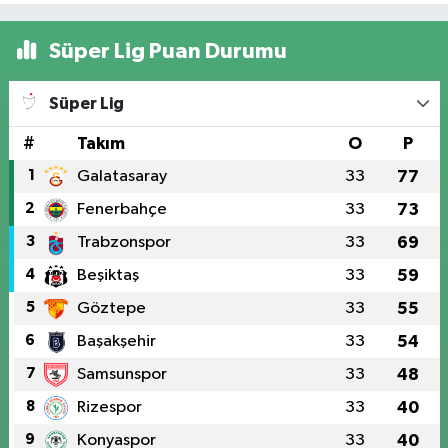
Süper Lig Puan Durumu
Süper Lig
#
Takım
O
P
1
Galatasaray
33
77
2
Fenerbahçe
33
73
3
Trabzonspor
33
69
4
Beşiktaş
33
59
5
Göztepe
33
55
6
Başakşehir
33
54
7
Samsunspor
33
48
8
Rizespor
33
40
9
Konyaspor
33
40