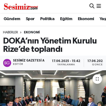
Dünya
Nöbetçi Eczaneler
Gündem
Spor
Politika
Eğitim
Ekonomi
Ya
Eğitim
Hava Durumu
HABERLER
EKONOMI
DOKA’nın Yönetim Kurulu
Ekonomi
Namaz Vakitleri
Rize’de toplandı
Genel
Trafik Durumu
SESIMIZ GAZETESI A
17.06.2025 - 15:42
17.06.2025 
EDITÖR
YAYINLANMA
GÜNCELL
Gündem
Süper Lig Puan Durumu ve Fikstür
Magazin
Tüm Manşetler
Politika
Son Dakika Haberleri
Sağlık
Haber Arşivi