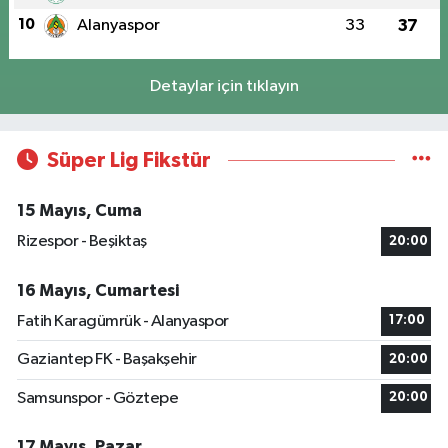
10
Alanyaspor
33
37
Detaylar için tıklayın
Süper Lig Fikstür
15 Mayıs, Cuma
Rizespor - Beşiktaş
20:00
16 Mayıs, Cumartesi
Fatih Karagümrük - Alanyaspor
17:00
Gaziantep FK - Başakşehir
20:00
Samsunspor - Göztepe
20:00
17 Mayıs, Pazar