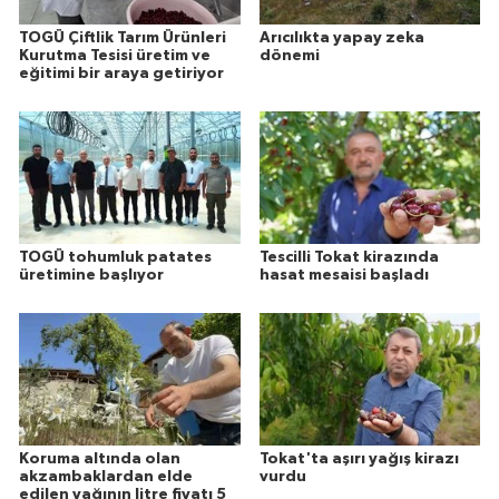
TOGÜ Çiftlik Tarım Ürünleri
Arıcılıkta yapay zeka
Kurutma Tesisi üretim ve
dönemi
eğitimi bir araya getiriyor
TOGÜ tohumluk patates
Tescilli Tokat kirazında
üretimine başlıyor
hasat mesaisi başladı
Koruma altında olan
Tokat'ta aşırı yağış kirazı
akzambaklardan elde
vurdu
edilen yağının litre fiyatı 5