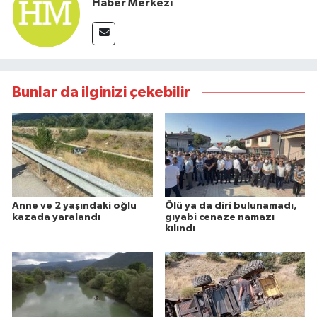
Haber Merkezi
Bunlar da ilginizi çekebilir
Anne ve 2 yaşındaki oğlu
Ölü ya da diri bulunamadı,
kazada yaralandı
gıyabi cenaze namazı
kılındı