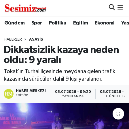
Dünya
Nöbetçi Eczaneler
Gündem
Spor
Politika
Eğitim
Ekonomi
Ya
Eğitim
Hava Durumu
HABERLER
ASAYIŞ
Dikkatsizlik kazaya neden
Ekonomi
Namaz Vakitleri
oldu: 9 yaralı
Genel
Trafik Durumu
Tokat'ın Turhal ilçesinde meydana gelen trafik
kazasında sürücüler dahil 9 kişi yaralandı.
Gündem
Süper Lig Puan Durumu ve Fikstür
HABER MERKEZI
05.07.2026 - 09:20
05.07.2026 - 1
Magazin
Tüm Manşetler
EDITÖR
YAYINLANMA
GÜNCELLEM
Politika
Son Dakika Haberleri
Sağlık
Haber Arşivi