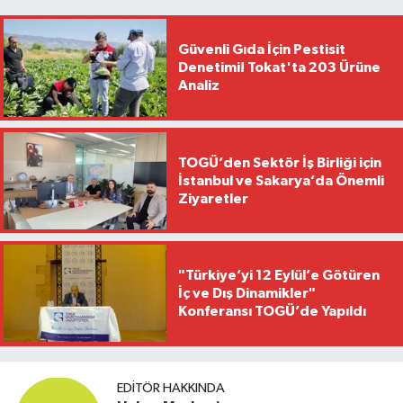
Güvenli Gıda İçin Pestisit
Denetimi! Tokat'ta 203 Ürüne
Analiz
TOGÜ’den Sektör İş Birliği için
İstanbul ve Sakarya’da Önemli
Ziyaretler
"Türkiye’yi 12 Eylül’e Götüren
İç ve Dış Dinamikler"
Konferansı TOGÜ’de Yapıldı
EDITÖR HAKKINDA