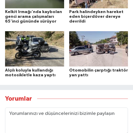
Kelkit Irmağı'nda kaybolan
Park halindeyken hareket
genci arama çalışmaları
eden biçerdöver dereye
65'inci gününde sürüyor
devrildi
Alçılı koluyla kullandığı
Otomobilin çarptığı traktör
motosikletle kaza yaptı
yan yattı
Yorumlar