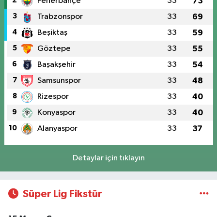
2
Fenerbahçe
33
73
3
Trabzonspor
33
69
4
Beşiktaş
33
59
5
Göztepe
33
55
6
Başakşehir
33
54
7
Samsunspor
33
48
8
Rizespor
33
40
9
Konyaspor
33
40
10
Alanyaspor
33
37
Detaylar için tıklayın
Süper Lig Fikstür