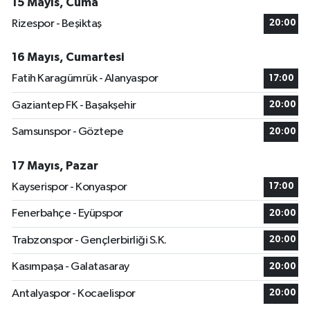
15 Mayıs, Cuma
Rizespor - Beşiktaş
20:00
16 Mayıs, Cumartesi
Fatih Karagümrük - Alanyaspor
17:00
Gaziantep FK - Başakşehir
20:00
Samsunspor - Göztepe
20:00
17 Mayıs, Pazar
Kayserispor - Konyaspor
17:00
Fenerbahçe - Eyüpspor
20:00
Trabzonspor - Gençlerbirliği S.K.
20:00
Kasımpaşa - Galatasaray
20:00
Antalyaspor - Kocaelispor
20:00