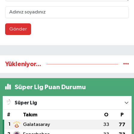
Gönder
Yükleniyor...
Süper Lig Puan Durumu
Süper Lig
#
Takım
O
P
1
Galatasaray
33
77