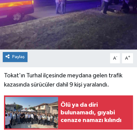
Spor
Teknoloji
Tokat Haberleri
Paylaş
-
+
Yaşam
A
A
Tokat'ın Turhal ilçesinde meydana gelen trafik
kazasında sürücüler dahil 9 kişi yaralandı.
Ölü ya da diri
bulunamadı, gıyabi
cenaze namazı kılındı