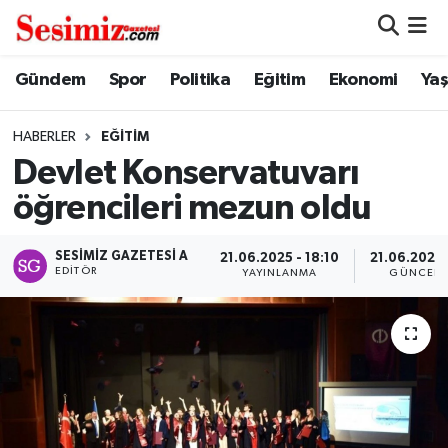
Dünya
Nöbetçi Eczaneler
Gündem
Spor
Politika
Eğitim
Ekonomi
Ya
Eğitim
Hava Durumu
HABERLER
EĞITIM
Devlet Konservatuvarı
Ekonomi
Namaz Vakitleri
öğrencileri mezun oldu
Genel
Trafik Durumu
SESIMIZ GAZETESI A
21.06.2025 - 18:10
21.06.2025 
EDITÖR
YAYINLANMA
GÜNCELL
Gündem
Süper Lig Puan Durumu ve Fikstür
Magazin
Tüm Manşetler
Politika
Son Dakika Haberleri
Sağlık
Haber Arşivi