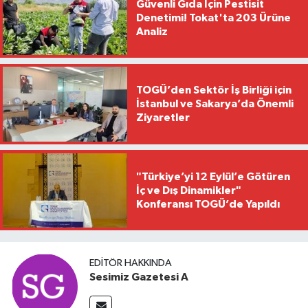
Güvenli Gıda İçin Pestisit
Denetimi! Tokat'ta 203 Ürüne
Analiz
TOGÜ’den Sektör İş Birliği için
İstanbul ve Sakarya’da Önemli
Ziyaretler
"Türkiye’yi 12 Eylül’e Götüren
İç ve Dış Dinamikler"
Konferansı TOGÜ’de Yapıldı
EDITÖR HAKKINDA
Sesimiz Gazetesi A