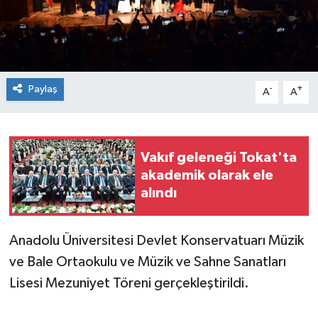
Spor
Teknoloji
Paylaş
-
+
A
A
Tokat Haberleri
Yaşam
Vakıf geleneği Tokat'ta
akademik olarak ele
alındı
Anadolu Üniversitesi Devlet Konservatuarı Müzik
ve Bale Ortaokulu ve Müzik ve Sahne Sanatları
Lisesi Mezuniyet Töreni gerçekleştirildi.