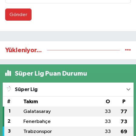
Gönder
Yükleniyor...
Süper Lig Puan Durumu
Süper Lig
#
Takım
O
P
1
Galatasaray
33
77
2
Fenerbahçe
33
73
3
Trabzonspor
33
69