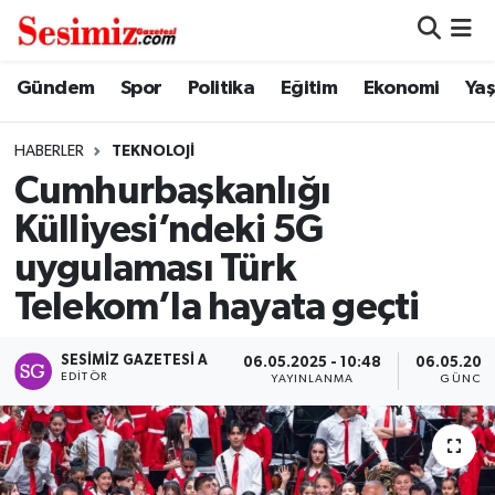
Dünya
Nöbetçi Eczaneler
Gündem
Spor
Politika
Eğitim
Ekonomi
Ya
Eğitim
Hava Durumu
HABERLER
TEKNOLOJI
Cumhurbaşkanlığı
Ekonomi
Namaz Vakitleri
Külliyesi’ndeki 5G
Genel
Trafik Durumu
uygulaması Türk
Telekom’la hayata geçti
Gündem
Süper Lig Puan Durumu ve Fikstür
SESIMIZ GAZETESI A
Magazin
Tüm Manşetler
06.05.2025 - 10:48
06.05.2025
EDITÖR
YAYINLANMA
GÜNCEL
Politika
Son Dakika Haberleri
Sağlık
Haber Arşivi