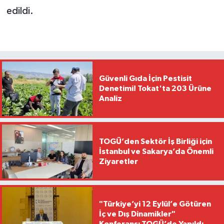
edildi.
Güvenli Gıda İçin Pestisit
Denetimi! Tokat'ta 203 Ürüne
Analiz
TOGÜ’den Sektör İş Birliği için
İstanbul ve Sakarya’da Önemli
Ziyaretler
"Türkiye’yi 12 Eylül’e Götüren
İç ve Dış Dinamikler"