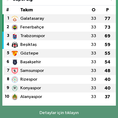
#
Takım
O
P
1
Galatasaray
33
77
2
Fenerbahçe
33
73
3
Trabzonspor
33
69
4
Beşiktaş
33
59
5
Göztepe
33
55
6
Başakşehir
33
54
7
Samsunspor
33
48
8
Rizespor
33
40
9
Konyaspor
33
40
10
Alanyaspor
33
37
Detaylar için tıklayın