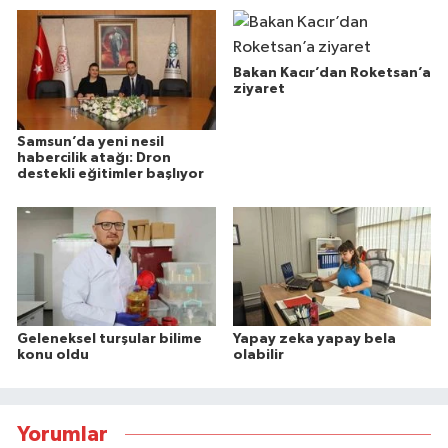
Bakan Kacır’dan Roketsan’a
ziyaret
Samsun’da yeni nesil
habercilik atağı: Dron
destekli eğitimler başlıyor
Geleneksel turşular bilime
Yapay zeka yapay bela
konu oldu
olabilir
Yorumlar