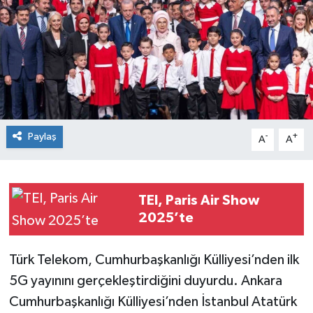
Spor
Teknoloji
Tokat Haberleri
Yaşam
Paylaş
-
+
A
A
TEI, Paris Air Show
2025’te
Türk Telekom, Cumhurbaşkanlığı Külliyesi’nden ilk
5G yayınını gerçekleştirdiğini duyurdu. Ankara
Cumhurbaşkanlığı Külliyesi’nden İstanbul Atatürk