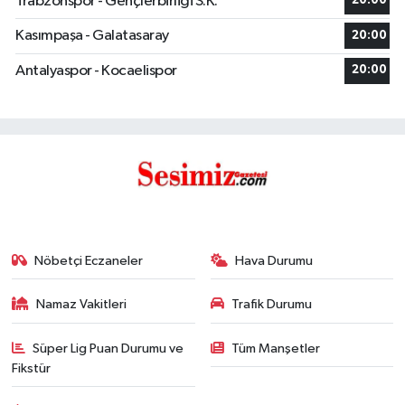
Trabzonspor - Gençlerbirliği S.K.
20:00
Kasımpaşa - Galatasaray
20:00
Antalyaspor - Kocaelispor
20:00
Nöbetçi Eczaneler
Hava Durumu
Namaz Vakitleri
Trafik Durumu
Süper Lig Puan Durumu ve
Tüm Manşetler
Fikstür