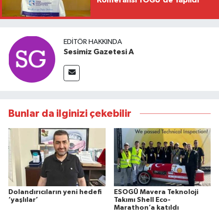
Konferansı TOGÜ’de Yapıldı
EDITÖR HAKKINDA
Sesimiz Gazetesi A
Bunlar da ilginizi çekebilir
Dolandırıcıların yeni hedefi
ESOGÜ Mavera Teknoloji
‘yaşlılar’
Takımı Shell Eco-
Marathon’a katıldı