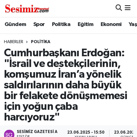
Dünya
Nöbetçi Eczaneler
Gündem
Spor
Politika
Eğitim
Ekonomi
Ya
Eğitim
Hava Durumu
HABERLER
POLITIKA
Cumhurbaşkanı Erdoğan:
Ekonomi
Namaz Vakitleri
"İsrail ve destekçilerinin,
Genel
Trafik Durumu
komşumuz İran’a yönelik
saldırılarının daha büyük
Gündem
Süper Lig Puan Durumu ve Fikstür
bir felakete dönüşmemesi
Magazin
Tüm Manşetler
için yoğun çaba
harcıyoruz"
Politika
Son Dakika Haberleri
Sağlık
Haber Arşivi
SESIMIZ GAZETESI A
23.06.2025 - 15:50
23.06.2025 
EDITÖR