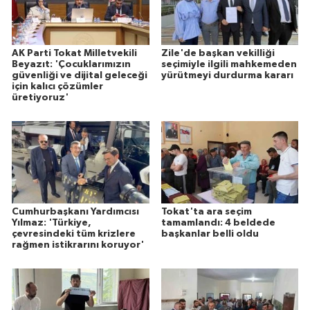
AK Parti Tokat Milletvekili
Zile'de başkan vekilliği
Beyazıt: 'Çocuklarımızın
seçimiyle ilgili mahkemeden
güvenliği ve dijital geleceği
yürütmeyi durdurma kararı
için kalıcı çözümler
üretiyoruz'
Cumhurbaşkanı Yardımcısı
Tokat'ta ara seçim
Yılmaz: 'Türkiye,
tamamlandı: 4 beldede
çevresindeki tüm krizlere
başkanlar belli oldu
rağmen istikrarını koruyor'