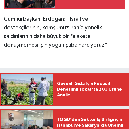
Cumhurbaşkanı Erdoğan: "İsrail ve
destekçilerinin, komşumuz İran’a yönelik
saldırılarının daha büyük bir felakete
dönüşmemesi için yoğun çaba harcıyoruz"
Güvenli Gıda İçin Pestisit
Denetimi! Tokat'ta 203 Ürüne
Analiz
TOGÜ’den Sektör İş Birliği için
İstanbul ve Sakarya’da Önemli