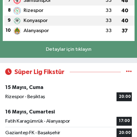
7
Samsunspor
33
48
8
Rizespor
33
40
9
Konyaspor
33
40
10
Alanyaspor
33
37
Detaylar için tıklayın
Süper Lig Fikstür
15 Mayıs, Cuma
Rizespor - Beşiktaş
20:00
16 Mayıs, Cumartesi
Fatih Karagümrük - Alanyaspor
17:00
Gaziantep FK - Başakşehir
20:00