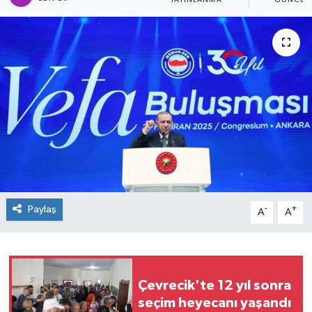
YAYINLANMA
GÜNCEL
Spor
Teknoloji
Tokat Haberleri
Yaşam
Paylaş
-
+
A
A
Çevrecik'te 12 yıl sonra
seçim heyecanı yaşandı