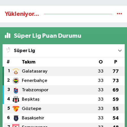
Yükleniyor...
Süper Lig Puan Durumu
Süper Lig
#
Takım
O
P
1
Galatasaray
33
77
2
Fenerbahçe
33
73
3
Trabzonspor
33
69
4
Beşiktaş
33
59
5
Göztepe
33
55
6
Başakşehir
33
54