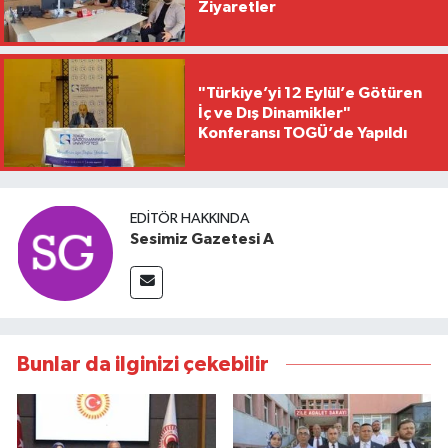
Ziyaretler
"Türkiye’yi 12 Eylül’e Götüren
İç ve Dış Dinamikler"
Konferansı TOGÜ’de Yapıldı
EDITÖR HAKKINDA
Sesimiz Gazetesi A
Bunlar da ilginizi çekebilir