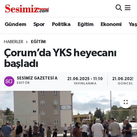
Dünya
Nöbetçi Eczaneler
Gündem
Spor
Politika
Eğitim
Ekonomi
Ya
Eğitim
Hava Durumu
HABERLER
EĞITIM
Çorum’da YKS heyecanı
Ekonomi
Namaz Vakitleri
başladı
Genel
Trafik Durumu
SESIMIZ GAZETESI A
21.06.2025 - 11:10
21.06.2025 -
EDITÖR
YAYINLANMA
GÜNCELL
Gündem
Süper Lig Puan Durumu ve Fikstür
Magazin
Tüm Manşetler
Politika
Son Dakika Haberleri
Sağlık
Haber Arşivi