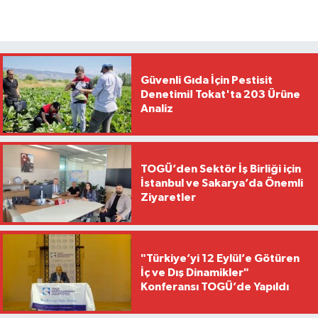
Güvenli Gıda İçin Pestisit
Denetimi! Tokat'ta 203 Ürüne
Analiz
TOGÜ’den Sektör İş Birliği için
İstanbul ve Sakarya’da Önemli
Ziyaretler
"Türkiye’yi 12 Eylül’e Götüren
İç ve Dış Dinamikler"
Konferansı TOGÜ’de Yapıldı