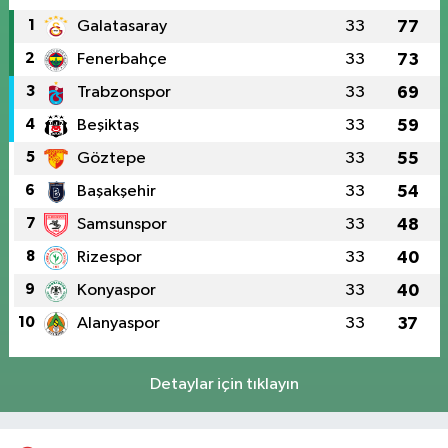
1
Galatasaray
33
77
2
Fenerbahçe
33
73
3
Trabzonspor
33
69
4
Beşiktaş
33
59
5
Göztepe
33
55
6
Başakşehir
33
54
7
Samsunspor
33
48
8
Rizespor
33
40
9
Konyaspor
33
40
10
Alanyaspor
33
37
Detaylar için tıklayın