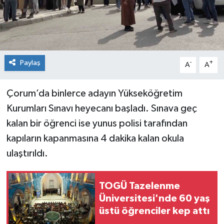
Spor
Teknoloji
Paylaş
-
+
A
A
Tokat Haberleri
Çorum’da binlerce adayın Yükseköğretim
Yaşam
Kurumları Sınavı heyecanı başladı. Sınava geç
kalan bir öğrenci ise yunus polisi tarafından
kapıların kapanmasına 4 dakika kalan okula
ulaştırıldı.
TOGÜ Tazelenme
Üniversitesi'nde 60 yaş
üstü öğrenciler kep attı