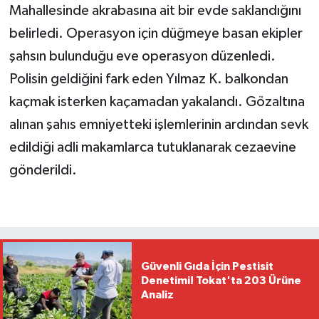
Mahallesinde akrabasına ait bir evde saklandığını
belirledi. Operasyon için düğmeye basan ekipler
şahsın bulunduğu eve operasyon düzenledi.
Polisin geldiğini fark eden Yılmaz K. balkondan
kaçmak isterken kaçamadan yakalandı. Gözaltına
alınan şahıs emniyetteki işlemlerinin ardından sevk
edildiği adli makamlarca tutuklanarak cezaevine
gönderildi.
Güvenli Gıda İçin Pestisit
Denetimi! Tokat'ta 203 Ürüne
Analiz