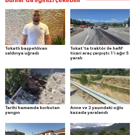
Bunlar da ilginizi çekebilir
Tokatlı başpehlivan
Tokat'ta traktör ile hafif
saldırıya uğradı
ticari araç çarpıştı: 1'i ağır 5
yaralı
Tarihi hamamda korkutan
Anne ve 2 yaşındaki oğlu
yangın
kazada yaralandı