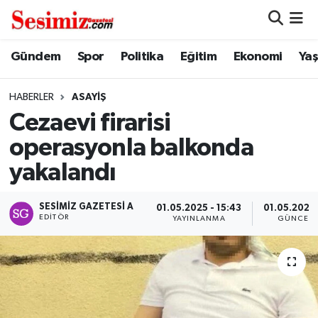
Dünya
Nöbetçi Eczaneler
Gündem
Spor
Politika
Eğitim
Ekonomi
Ya
Eğitim
Hava Durumu
HABERLER
ASAYIŞ
Cezaevi firarisi
Ekonomi
Namaz Vakitleri
operasyonla balkonda
Genel
Trafik Durumu
yakalandı
Gündem
Süper Lig Puan Durumu ve Fikstür
SESIMIZ GAZETESI A
01.05.2025 - 15:43
01.05.2025 
EDITÖR
YAYINLANMA
GÜNCELL
Magazin
Tüm Manşetler
Politika
Son Dakika Haberleri
Sağlık
Haber Arşivi