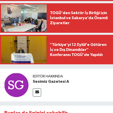
TOGÜ’den Sektör İş Birliği için
İstanbul ve Sakarya’da Önemli
Ziyaretler
"Türkiye’yi 12 Eylül’e Götüren
İç ve Dış Dinamikler"
Konferansı TOGÜ’de Yapıldı
EDITÖR HAKKINDA
Sesimiz Gazetesi A