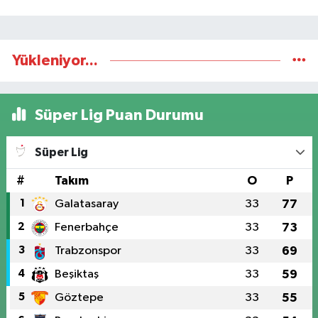
Yükleniyor...
Süper Lig Puan Durumu
Süper Lig
#
Takım
O
P
1
Galatasaray
33
77
2
Fenerbahçe
33
73
3
Trabzonspor
33
69
4
Beşiktaş
33
59
5
Göztepe
33
55