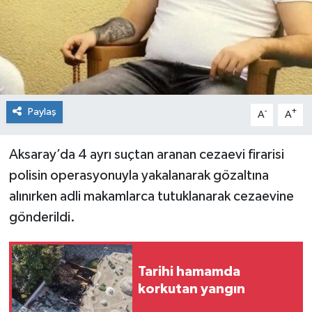
Spor
Teknoloji
Tokat Haberleri
Paylaş
-
+
A
A
Yaşam
Aksaray’da 4 ayrı suçtan aranan cezaevi firarisi
polisin operasyonuyla yakalanarak gözaltına
alınırken adli makamlarca tutuklanarak cezaevine
gönderildi.
Tarihi hamamda
korkutan yangın