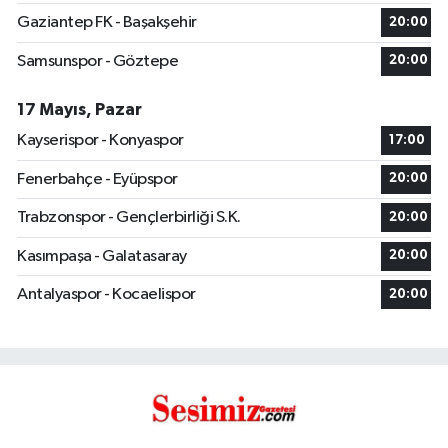
Gaziantep FK - Başakşehir
20:00
Samsunspor - Göztepe
20:00
17 Mayıs, Pazar
Kayserispor - Konyaspor
17:00
Fenerbahçe - Eyüpspor
20:00
Trabzonspor - Gençlerbirliği S.K.
20:00
Kasımpaşa - Galatasaray
20:00
Antalyaspor - Kocaelispor
20:00