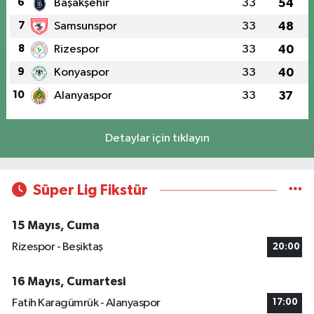
6
Başakşehir
33
54
7
Samsunspor
33
48
8
Rizespor
33
40
9
Konyaspor
33
40
10
Alanyaspor
33
37
Detaylar için tıklayın
Süper Lig Fikstür
15 Mayıs, Cuma
Rizespor - Beşiktaş
20:00
16 Mayıs, Cumartesi
Fatih Karagümrük - Alanyaspor
17:00