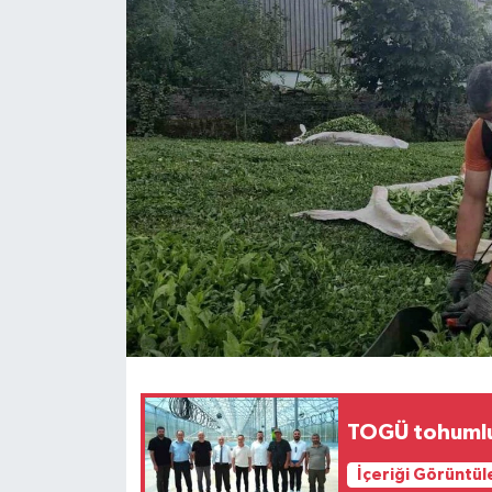
Spor
Teknoloji
Tokat Haberleri
Yaşam
TOGÜ tohumluk
İçeriği Görüntül