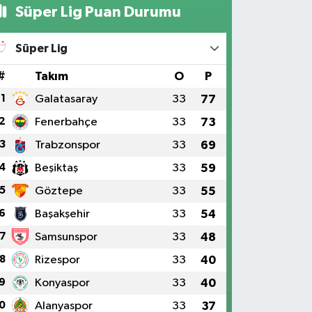
Süper Lig Puan Durumu
Süper Lig
#
Takım
O
P
1
Galatasaray
33
77
2
Fenerbahçe
33
73
3
Trabzonspor
33
69
4
Beşiktaş
33
59
5
Göztepe
33
55
6
Başakşehir
33
54
7
Samsunspor
33
48
8
Rizespor
33
40
9
Konyaspor
33
40
0
Alanyaspor
33
37