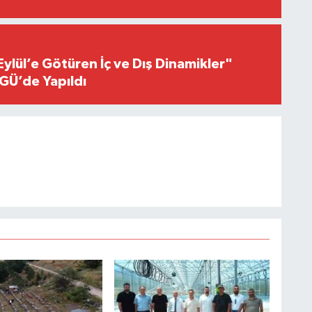
Eylül’e Götüren İç ve Dış Dinamikler"
GÜ’de Yapıldı