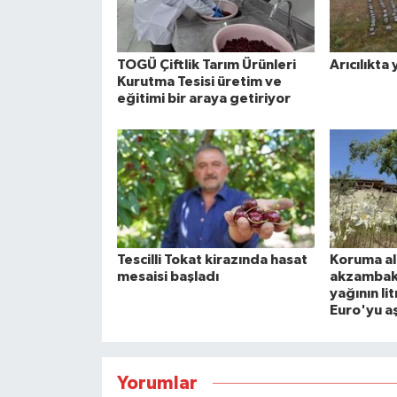
TOGÜ Çiftlik Tarım Ürünleri
Arıcılıkt
Kurutma Tesisi üretim ve
eğitimi bir araya getiriyor
Tescilli Tokat kirazında hasat
Koruma al
mesaisi başladı
akzambakl
yağının lit
Euro'yu aş
Yorumlar