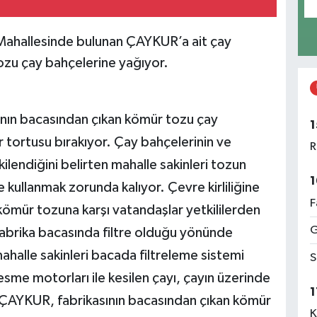
ı Mahallesinde bulunan ÇAYKUR’a ait çay
ozu çay bahçelerine yağıyor.
nın bacasından çıkan kömür tozu çay
1
 tortusu bırakıyor. Çay bahçelerinin ve
R
ilendiğini belirten mahalle sakinleri tozun
1
ullanmak zorunda kalıyor. Çevre kirliliğine
F
 kömür tozuna karşı vatandaşlar yetkililerden
G
brika bacasında filtre olduğu yönünde
halle sakinleri bacada filtreleme sistemi
S
esme motorları ile kesilen çayı, çayın üzerinde
1
an ÇAYKUR, fabrikasının bacasından çıkan kömür
K