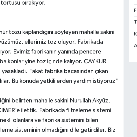
 tortusu bırakıyor.
F
T
mür tozu kaplandığını söyleyen mahalle sakini
K
ümüz, ellerimiz toz oluyor. Fabrikada
A
ılıyor. Evimiz fabrikanın yanında pencere
balkonlar yine toz içinde kalıyor. ÇAYKUR
u yasakladı. Fakat fabrika bacasından çıkan
lar. Bu konuda yetkililerden yardım istiyoruz"
iğini belirten mahalle sakini Nurullah Akyüz,
CİMER’e ilettik. Fabrikada filtreleme sistemi
kli olanlara ve fabrika sistemini bilen
eme sisteminin olmadığını dile getirdiler. Biz