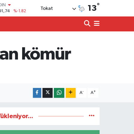
°
91,74
%-1.82
13
Tokat
AR
3620
%0.02
O
8690
%0.19
LİN
0380
%0.18
ıkan kömür
TIN
2,09000
%0.19
100
98,00
%0
-
+
A
A
ükleniyor...