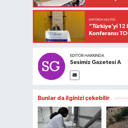
EDITÖRÜN SEÇTIĞI
"Türkiye’yi 12 
Konferansı TO
EDITÖR HAKKINDA
Sesimiz Gazetesi A
Bunlar da ilginizi çekebilir