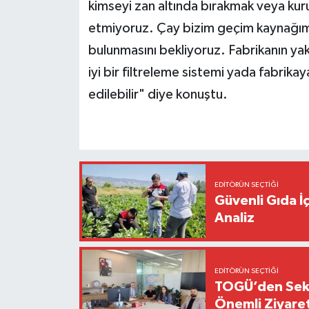
kimseyi zan altında bırakmak veya kurum
etmiyoruz. Çay bizim geçim kaynağımız
bulunmasını bekliyoruz. Fabrikanın ya
iyi bir filtreleme sistemi yada fabrik
edilebilir" diye konuştu.
EDITÖRÜN SEÇTIĞI
Güvenli Gıda İ
Analiz
EDITÖRÜN SEÇTIĞI
TOGÜ’den Sektö
Önemli Ziyaret