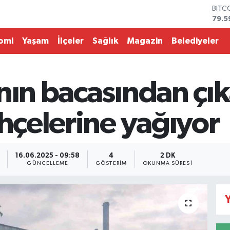
79.5
DOL
45,4
EUR
omi
Yaşam
İlçeler
Sağlık
Magazin
Belediyeler
53,3
STER
61,6
ının bacasından ç
G.AL
686
BİST
ahçelerine yağıyor
14.5
16.06.2025 - 09:58
4
2 DK
GÜNCELLEME
GÖSTERIM
OKUNMA SÜRESI
Y