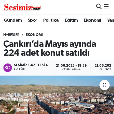
Dünya
Nöbetçi Eczaneler
Gündem
Spor
Politika
Eğitim
Ekonomi
Ya
Eğitim
Hava Durumu
HABERLER
EKONOMI
Çankırı’da Mayıs ayında
Ekonomi
Namaz Vakitleri
224 adet konut satıldı
Genel
Trafik Durumu
SESIMIZ GAZETESI A
21.06.2025 - 18:59
21.06.2025 
EDITÖR
YAYINLANMA
GÜNCEL
Gündem
Süper Lig Puan Durumu ve Fikstür
Magazin
Tüm Manşetler
Politika
Son Dakika Haberleri
Sağlık
Haber Arşivi