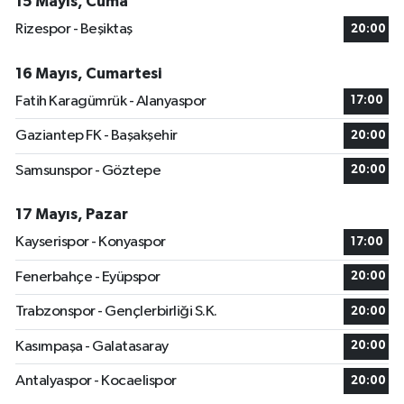
15 Mayıs, Cuma
Rizespor - Beşiktaş
20:00
16 Mayıs, Cumartesi
Fatih Karagümrük - Alanyaspor
17:00
Gaziantep FK - Başakşehir
20:00
Samsunspor - Göztepe
20:00
17 Mayıs, Pazar
Kayserispor - Konyaspor
17:00
Fenerbahçe - Eyüpspor
20:00
Trabzonspor - Gençlerbirliği S.K.
20:00
Kasımpaşa - Galatasaray
20:00
Antalyaspor - Kocaelispor
20:00