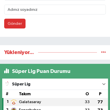
Gönder
Yükleniyor...
Süper Lig Puan Durumu
Süper Lig
#
Takım
O
P
1
Galatasaray
33
77
2