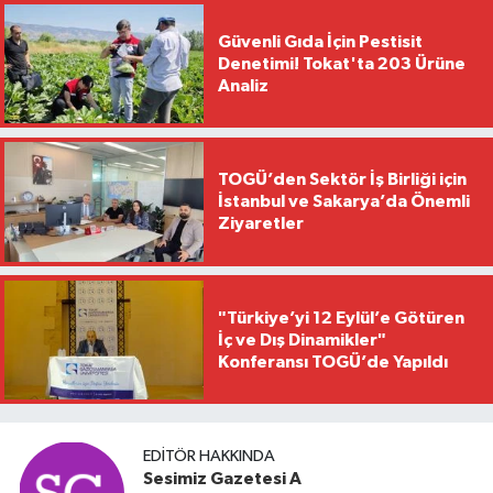
Güvenli Gıda İçin Pestisit
Denetimi! Tokat'ta 203 Ürüne
Analiz
TOGÜ’den Sektör İş Birliği için
İstanbul ve Sakarya’da Önemli
Ziyaretler
"Türkiye’yi 12 Eylül’e Götüren
İç ve Dış Dinamikler"
Konferansı TOGÜ’de Yapıldı
EDITÖR HAKKINDA
Sesimiz Gazetesi A