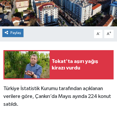
Spor
Teknoloji
Paylaş
-
+
A
A
Tokat Haberleri
Yaşam
Tokat'ta aşırı yağış
kirazı vurdu
Türkiye İstatistik Kurumu tarafından açıklanan
verilere göre, Çankırı’da Mayıs ayında 224 konut
satıldı.