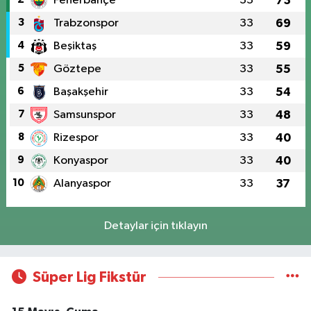
Fenerbahçe
33
73
3
Trabzonspor
33
69
4
Beşiktaş
33
59
5
Göztepe
33
55
6
Başakşehir
33
54
7
Samsunspor
33
48
8
Rizespor
33
40
9
Konyaspor
33
40
10
Alanyaspor
33
37
Detaylar için tıklayın
Süper Lig Fikstür