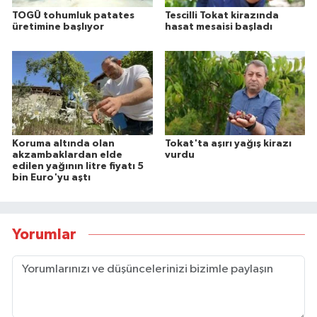
TOGÜ tohumluk patates
Tescilli Tokat kirazında
üretimine başlıyor
hasat mesaisi başladı
Koruma altında olan
Tokat'ta aşırı yağış kirazı
akzambaklardan elde
vurdu
edilen yağının litre fiyatı 5
bin Euro'yu aştı
Yorumlar