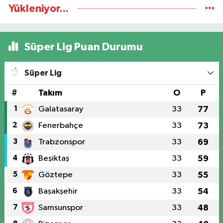
Yükleniyor...
Süper Lig Puan Durumu
Süper Lig
#
Takım
O
P
1
Galatasaray
33
77
2
Fenerbahçe
33
73
3
Trabzonspor
33
69
4
Beşiktaş
33
59
5
Göztepe
33
55
6
Başakşehir
33
54
7
Samsunspor
33
48