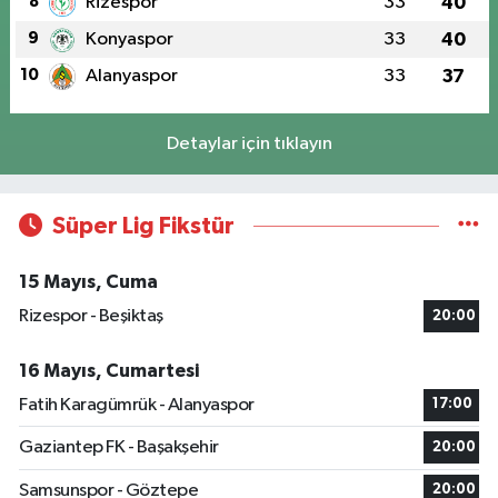
8
Rizespor
33
40
9
Konyaspor
33
40
10
Alanyaspor
33
37
Detaylar için tıklayın
Süper Lig Fikstür
15 Mayıs, Cuma
Rizespor - Beşiktaş
20:00
16 Mayıs, Cumartesi
Fatih Karagümrük - Alanyaspor
17:00
Gaziantep FK - Başakşehir
20:00
Samsunspor - Göztepe
20:00