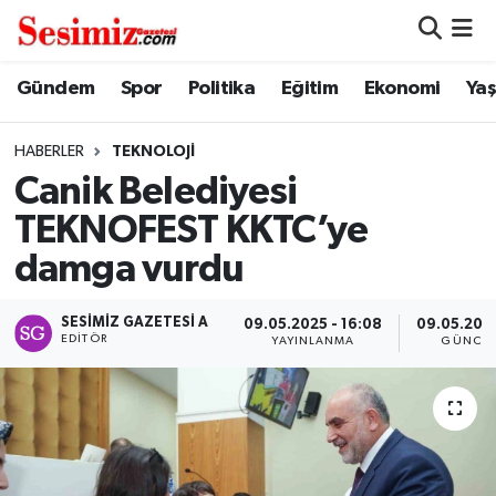
Dünya
Nöbetçi Eczaneler
Gündem
Spor
Politika
Eğitim
Ekonomi
Ya
Eğitim
Hava Durumu
HABERLER
TEKNOLOJI
Canik Belediyesi
Ekonomi
Namaz Vakitleri
TEKNOFEST KKTC’ye
Genel
Trafik Durumu
damga vurdu
Gündem
Süper Lig Puan Durumu ve Fikstür
SESIMIZ GAZETESI A
09.05.2025 - 16:08
09.05.2025
EDITÖR
YAYINLANMA
GÜNCEL
Magazin
Tüm Manşetler
Politika
Son Dakika Haberleri
Sağlık
Haber Arşivi