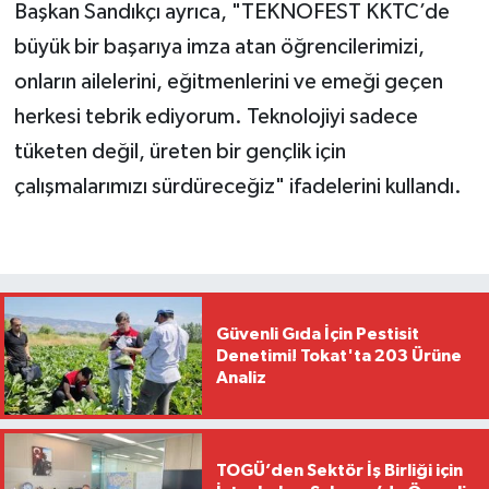
Başkan Sandıkçı ayrıca, "TEKNOFEST KKTC’de
büyük bir başarıya imza atan öğrencilerimizi,
onların ailelerini, eğitmenlerini ve emeği geçen
herkesi tebrik ediyorum. Teknolojiyi sadece
tüketen değil, üreten bir gençlik için
çalışmalarımızı sürdüreceğiz" ifadelerini kullandı.
Güvenli Gıda İçin Pestisit
Denetimi! Tokat'ta 203 Ürüne
Analiz
TOGÜ’den Sektör İş Birliği için