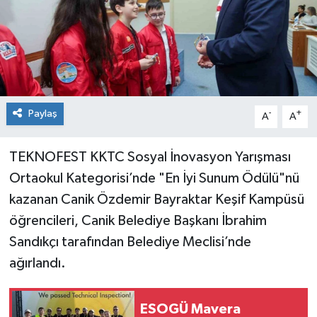
Spor
Teknoloji
Tokat Haberleri
Paylaş
-
+
A
A
Yaşam
TEKNOFEST KKTC Sosyal İnovasyon Yarışması
Ortaokul Kategorisi’nde "En İyi Sunum Ödülü"nü
kazanan Canik Özdemir Bayraktar Keşif Kampüsü
öğrencileri, Canik Belediye Başkanı İbrahim
Sandıkçı tarafından Belediye Meclisi’nde
ağırlandı.
ESOGÜ Mavera