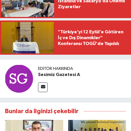
İstanbul ve Sakarya’da Önemli
Ziyaretler
"Türkiye’yi 12 Eylül’e Götüren
İç ve Dış Dinamikler"
Konferansı TOGÜ’de Yapıldı
EDITÖR HAKKINDA
Sesimiz Gazetesi A
Bunlar da ilginizi çekebilir