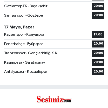
Gaziantep FK - Başakşehir
20:00
Samsunspor - Göztepe
20:00
17 Mayıs, Pazar
Kayserispor - Konyaspor
17:00
Fenerbahçe - Eyüpspor
20:00
Trabzonspor - Gençlerbirliği S.K.
20:00
Kasımpaşa - Galatasaray
20:00
Antalyaspor - Kocaelispor
20:00