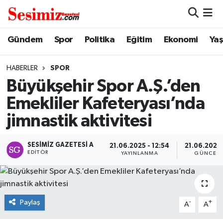
Dünya
Nöbetçi Eczaneler
Gündem
Spor
Politika
Eğitim
Ekonomi
Ya
Eğitim
Hava Durumu
HABERLER
SPOR
Büyükşehir Spor A.Ş.’den
Ekonomi
Namaz Vakitleri
Emekliler Kafeteryası’nda
Genel
Trafik Durumu
jimnastik aktivitesi
Gündem
Süper Lig Puan Durumu ve Fikstür
SESIMIZ GAZETESI A
21.06.2025 - 12:54
21.06.2025 
EDITÖR
YAYINLANMA
GÜNCELL
Magazin
Tüm Manşetler
Politika
Son Dakika Haberleri
Paylaş
-
+
A
A
Sağlık
Haber Arşivi