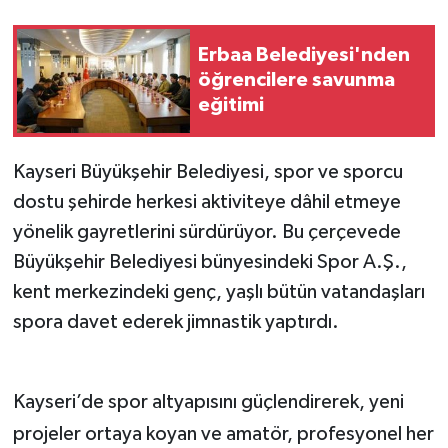
Spor
Erbaa Belediyesi'nden
öğrencilere savunma
Teknoloji
eğitimi
Tokat Haberleri
Kayseri Büyükşehir Belediyesi, spor ve sporcu
Yaşam
dostu şehirde herkesi aktiviteye dâhil etmeye
yönelik gayretlerini sürdürüyor. Bu çerçevede
Büyükşehir Belediyesi bünyesindeki Spor A.Ş.,
kent merkezindeki genç, yaşlı bütün vatandaşları
spora davet ederek jimnastik yaptırdı.
Kayseri’de spor altyapısını güçlendirerek, yeni
projeler ortaya koyan ve amatör, profesyonel her