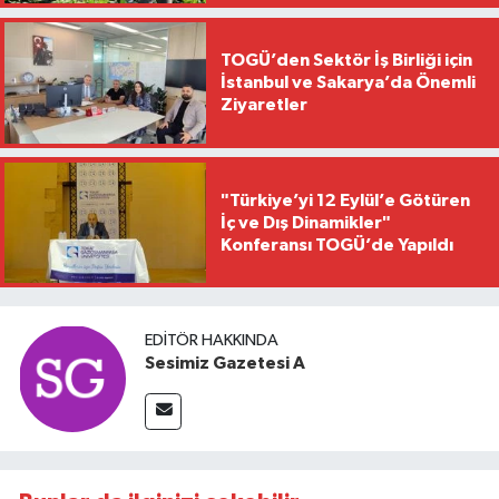
TOGÜ’den Sektör İş Birliği için
İstanbul ve Sakarya’da Önemli
Ziyaretler
"Türkiye’yi 12 Eylül’e Götüren
İç ve Dış Dinamikler"
Konferansı TOGÜ’de Yapıldı
EDITÖR HAKKINDA
Sesimiz Gazetesi A