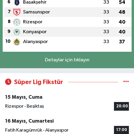
6
Başakşehir
33
54
7
Samsunspor
33
48
8
Rizespor
33
40
9
Konyaspor
33
40
10
Alanyaspor
33
37
Detaylar için tıklayın
Süper Lig Fikstür
15 Mayıs, Cuma
Rizespor - Beşiktaş
20:00
16 Mayıs, Cumartesi
Fatih Karagümrük - Alanyaspor
17:00