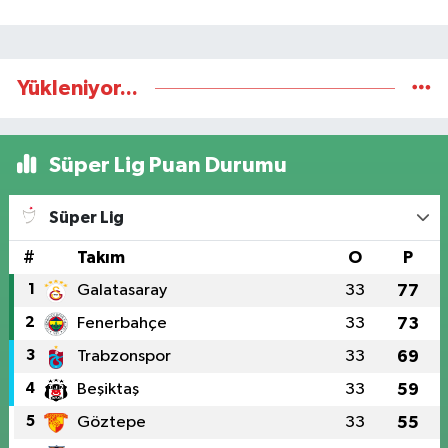
Yükleniyor...
Süper Lig Puan Durumu
Süper Lig
#
Takım
O
P
1
Galatasaray
33
77
2
Fenerbahçe
33
73
3
Trabzonspor
33
69
4
Beşiktaş
33
59
5
Göztepe
33
55