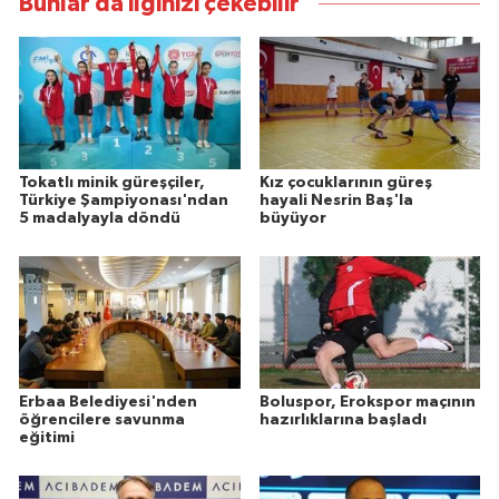
Bunlar da ilginizi çekebilir
Tokatlı minik güreşçiler,
Kız çocuklarının güreş
Türkiye Şampiyonası'ndan
hayali Nesrin Baş'la
5 madalyayla döndü
büyüyor
Erbaa Belediyesi'nden
Boluspor, Erokspor maçının
öğrencilere savunma
hazırlıklarına başladı
eğitimi