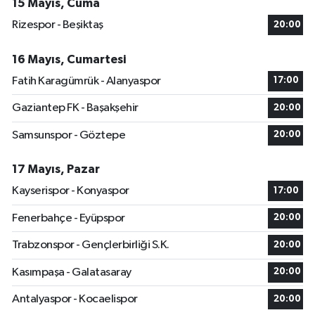
15 Mayıs, Cuma
Rizespor - Beşiktaş
20:00
16 Mayıs, Cumartesi
Fatih Karagümrük - Alanyaspor
17:00
Gaziantep FK - Başakşehir
20:00
Samsunspor - Göztepe
20:00
17 Mayıs, Pazar
Kayserispor - Konyaspor
17:00
Fenerbahçe - Eyüpspor
20:00
Trabzonspor - Gençlerbirliği S.K.
20:00
Kasımpaşa - Galatasaray
20:00
Antalyaspor - Kocaelispor
20:00