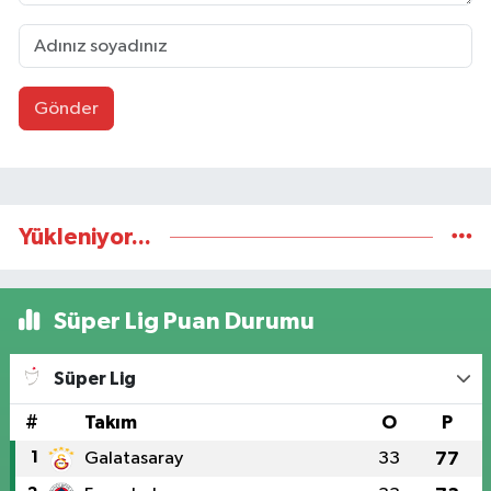
Gönder
Yükleniyor...
Süper Lig Puan Durumu
Süper Lig
#
Takım
O
P
1
Galatasaray
33
77