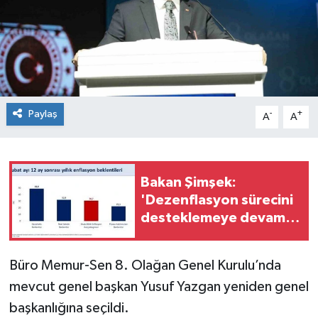
Spor
Teknoloji
Tokat Haberleri
Paylaş
-
+
A
A
Yaşam
Bakan Şimşek:
'Dezenflasyon sürecini
desteklemeye devam
ediyoruz'
Büro Memur-Sen 8. Olağan Genel Kurulu’nda
mevcut genel başkan Yusuf Yazgan yeniden genel
başkanlığına seçildi.