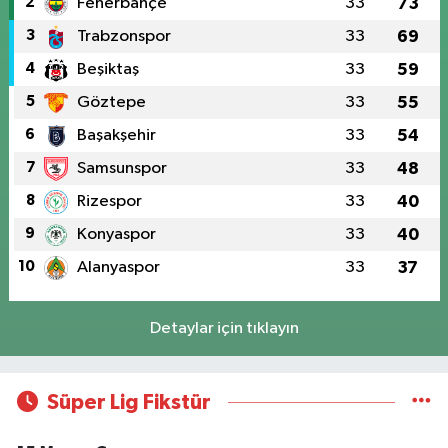
2
Fenerbahçe
33
73
3
Trabzonspor
33
69
4
Beşiktaş
33
59
5
Göztepe
33
55
6
Başakşehir
33
54
7
Samsunspor
33
48
8
Rizespor
33
40
9
Konyaspor
33
40
10
Alanyaspor
33
37
Detaylar için tıklayın
Süper Lig Fikstür