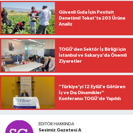
Güvenli Gıda İçin Pestisit
Denetimi! Tokat'ta 203 Ürüne
Analiz
TOGÜ’den Sektör İş Birliği için
İstanbul ve Sakarya’da Önemli
Ziyaretler
"Türkiye’yi 12 Eylül’e Götüren
İç ve Dış Dinamikler"
Konferansı TOGÜ’de Yapıldı
EDITÖR HAKKINDA
Sesimiz Gazetesi A