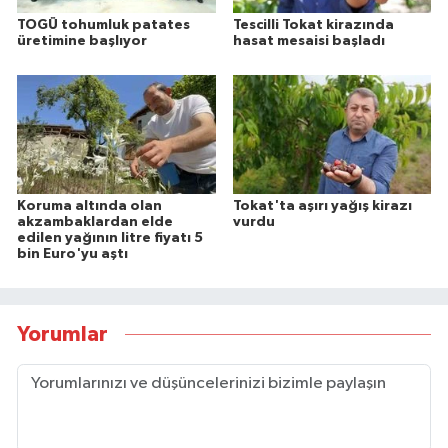
TOGÜ tohumluk patates
Tescilli Tokat kirazında
üretimine başlıyor
hasat mesaisi başladı
Koruma altında olan
Tokat'ta aşırı yağış kirazı
akzambaklardan elde
vurdu
edilen yağının litre fiyatı 5
bin Euro'yu aştı
Yorumlar