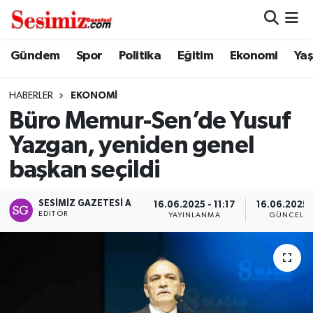
Dünya
Nöbetçi Eczaneler
Gündem
Spor
Politika
Eğitim
Ekonomi
Ya
Eğitim
Hava Durumu
HABERLER
EKONOMI
Büro Memur-Sen’de Yusuf
Ekonomi
Namaz Vakitleri
Yazgan, yeniden genel
Genel
Trafik Durumu
başkan seçildi
Gündem
Süper Lig Puan Durumu ve Fikstür
SESIMIZ GAZETESI A
16.06.2025 - 11:17
16.06.2025 -
EDITÖR
YAYINLANMA
GÜNCELL
Magazin
Tüm Manşetler
Politika
Son Dakika Haberleri
Sağlık
Haber Arşivi