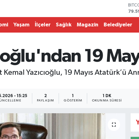
79.5
DOL
45,4
EUR
omi
Yaşam
İlçeler
Sağlık
Magazin
Belediyeler
53,3
STER
61,6
ıoğlu'ndan 19 May
G.AL
686
BİST
14.5
 Kemal Yazıcıoğlu, 19 Mayıs Atatürk’ü An
5.2026 - 15:25
2
1
1 DK
ÜNCELLEME
PAYLAŞIM
GÖSTERIM
OKUNMA SÜRESI
Y