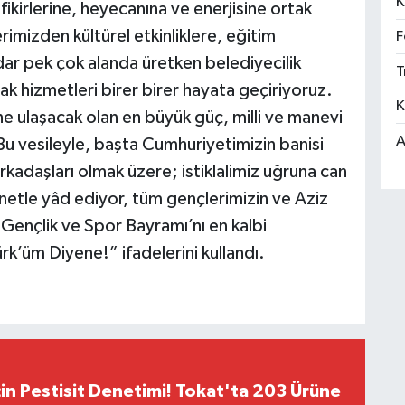
K
ikirlerine, heyecanına ve enerjisine ortak
mizden kültürel etkinliklere, eğitim
F
dar pek çok alanda üretken belediyecilik
T
ak hizmetleri birer birer hayata geçiriyoruz.
K
ine ulaşacak olan en büyük güç, milli ve manevi
A
 Bu vesileyle, başta Cumhuriyetimizin banisi
kadaşları olmak üzere; istiklalimiz uğruna can
netle yâd ediyor, tüm gençlerimizin ve Aziz
Gençlik ve Spor Bayramı’nı en kalbi
k’üm Diyene!” ifadelerini kullandı.
çin Pestisit Denetimi! Tokat'ta 203 Ürüne