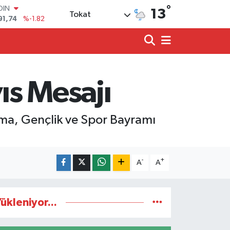
°
91,74
%-1.82
13
Tokat
AR
3620
%0.02
O
8690
%0.19
LİN
0380
%0.18
ıs Mesajı
TIN
2,09000
%0.19
100
98,00
%0
ma, Gençlik ve Spor Bayramı
-
+
A
A
ükleniyor...