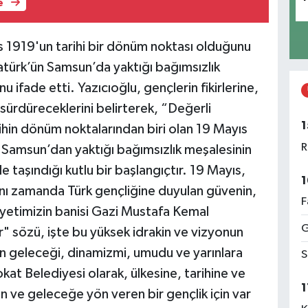
e
s 1919'un tarihi bir dönüm noktası olduğunu
türk’ün Samsun’da yaktığı bağımsızlık
 ifade etti. Yazıcıoğlu, gençlerin fikirlerine,
sürdüreceklerini belirterek, “Değerli
1
ihin dönüm noktalarından biri olan 19 Mayıs
R
Samsun’dan yaktığı bağımsızlık meşalesinin
taşındığı kutlu bir başlangıçtır. 19 Mayıs,
1
aynı zamanda Türk gençliğine duyulan güvenin,
F
iyetimizin banisi Gazi Mustafa Kemal
G
" sözü, işte bu yüksek idrakin ve vizyonun
tin geleceği, dinamizmi, umudu ve yarınlara
S
at Belediyesi olarak, ülkesine, tarihine ve
1
en ve geleceğe yön veren bir gençlik için var