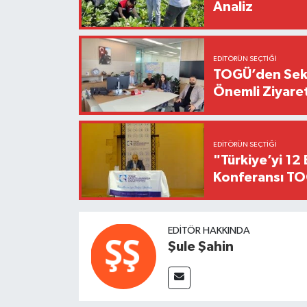
Analiz
EDITÖRÜN SEÇTIĞI
TOGÜ’den Sektö
Önemli Ziyaret
EDITÖRÜN SEÇTIĞI
"Türkiye’yi 12 
Konferansı TO
EDITÖR HAKKINDA
Şule Şahin