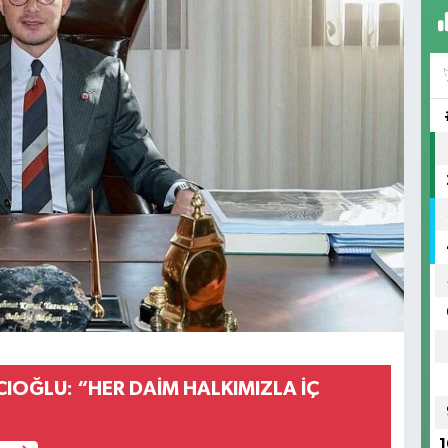
IOĞLU: “HER DAİM HALKIMIZLA İÇ
1