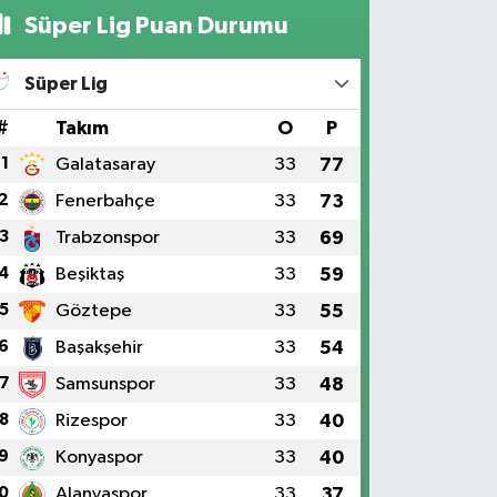
Süper Lig Puan Durumu
Süper Lig
#
Takım
O
P
1
Galatasaray
33
77
2
Fenerbahçe
33
73
3
Trabzonspor
33
69
4
Beşiktaş
33
59
5
Göztepe
33
55
6
Başakşehir
33
54
7
Samsunspor
33
48
8
Rizespor
33
40
9
Konyaspor
33
40
0
Alanyaspor
33
37