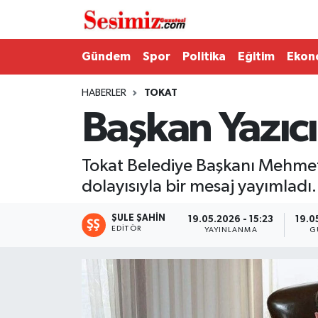
Dünya
Nöbetçi Eczaneler
Gündem
Spor
Politika
Eğitim
Ekon
Eğitim
Hava Durumu
HABERLER
TOKAT
Başkan Yazıc
Ekonomi
Namaz Vakitleri
Genel
Trafik Durumu
Tokat Belediye Başkanı Mehmet
dolayısıyla bir mesaj yayımladı.
Gündem
Süper Lig Puan Durumu ve Fikstür
ŞULE ŞAHIN
19.05.2026 - 15:23
19.0
EDITÖR
YAYINLANMA
G
Magazin
Tüm Manşetler
Politika
Son Dakika Haberleri
Sağlık
Haber Arşivi