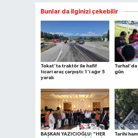
Bunlar da ilginizi çekebilir
Tokat'ta traktör ile hafif
Turhal'da 
ticari araç çarpıştı: 1'i ağır 5
gün
yaralı
BAŞKAN YAZICIOĞLU: “HER
Tarihi ha