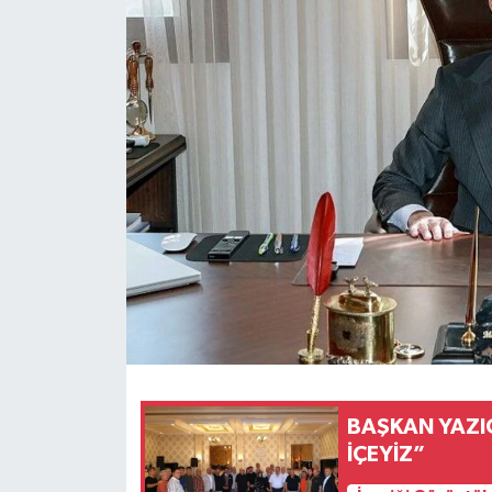
Spor
Teknoloji
Tokat Haberleri
Yaşam
BAŞKAN YAZIC
İÇEYİZ”