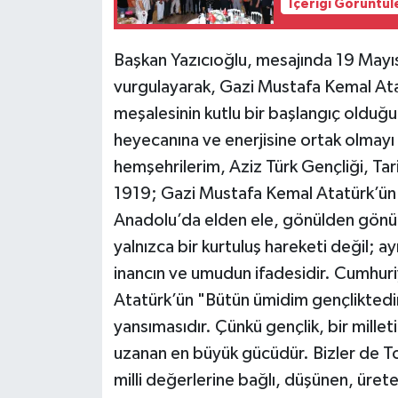
İçeriği Görüntül
Başkan Yazıcıoğlu, mesajında 19 Mayı
vurgulayarak, Gazi Mustafa Kemal Ata
meşalesinin kutlu bir başlangıç olduğunu
heyecanına ve enerjisine ortak olmayı 
hemşehrilerim, Aziz Türk Gençliği, Tar
1919; Gazi Mustafa Kemal Atatürk’ün 
Anadolu’da elden ele, gönülden gönüle 
yalnızca bir kurtuluş hareketi değil; 
inancın ve umudun ifadesidir. Cumhur
Atatürk’ün "Bütün ümidim gençliktedir
yansımasıdır. Çünkü gençlik, bir mille
uzanan en büyük gücüdür. Bizler de Tok
milli değerlerine bağlı, düşünen, üret