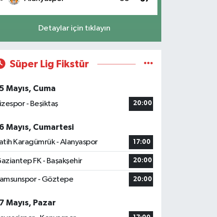
Detaylar için tıklayın
Süper Lig Fikstür
5 Mayıs, Cuma
izespor - Beşiktaş
20:00
6 Mayıs, Cumartesi
atih Karagümrük - Alanyaspor
17:00
aziantep FK - Başakşehir
20:00
amsunspor - Göztepe
20:00
7 Mayıs, Pazar