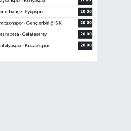
ayserispor - Konyaspor
17:00
enerbahçe - Eyüpspor
20:00
rabzonspor - Gençlerbirliği S.K.
20:00
asımpaşa - Galatasaray
20:00
ntalyaspor - Kocaelispor
20:00