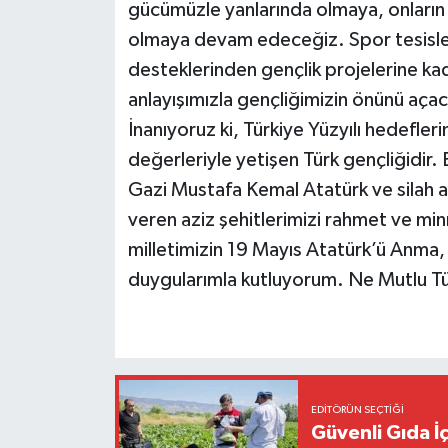
gücümüzle yanlarında olmaya, onların f
olmaya devam edeceğiz. Spor tesisleri
desteklerinden gençlik projelerine ka
anlayışımızla gençliğimizin önünü açac
İnanıyoruz ki, Türkiye Yüzyılı hedefler
değerleriyle yetişen Türk gençliğidir.
Gazi Mustafa Kemal Atatürk ve silah ar
veren aziz şehitlerimizi rahmet ve min
milletimizin 19 Mayıs Atatürk’ü Anma, 
duygularımla kutluyorum. Ne Mutlu Tür
EDITÖRÜN SEÇTIĞI
Güvenli Gıda İ