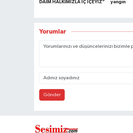
DAİM HALKIMIZLA İÇ İÇEYİZ”
yangın
Yorumlar
Gönder