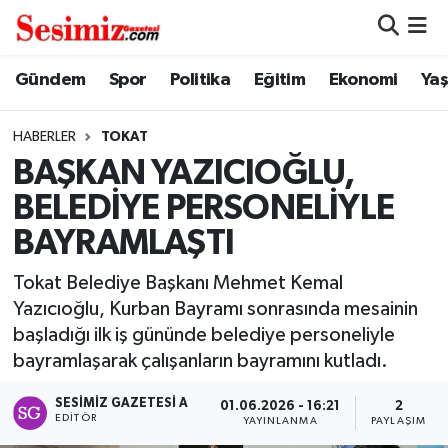
Dünya
Nöbetçi Eczaneler
Gündem
Spor
Politika
Eğitim
Ekonomi
Ya
Eğitim
Hava Durumu
HABERLER
TOKAT
BAŞKAN YAZICIOĞLU,
Ekonomi
Namaz Vakitleri
BELEDİYE PERSONELİYLE
Genel
Trafik Durumu
BAYRAMLAŞTI
Gündem
Süper Lig Puan Durumu ve Fikstür
Tokat Belediye Başkanı Mehmet Kemal
Yazıcıoğlu, Kurban Bayramı sonrasında mesainin
Magazin
Tüm Manşetler
başladığı ilk iş gününde belediye personeliyle
bayramlaşarak çalışanların bayramını kutladı.
Politika
Son Dakika Haberleri
SESIMIZ GAZETESI A
01.06.2026 - 16:21
2
EDITÖR
YAYINLANMA
PAYLAŞIM
Sağlık
Haber Arşivi