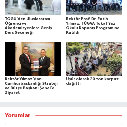
TOGÜ’den Uluslararası
Rektör Prof. Dr. Fatih
Öğrenci ve
Yılmaz, TÜGVA Tokat Yaz
Akademisyenlere Geniş
Okulu Kapanış Programına
Ders Seçeneği
Katıldı
Rektör Yılmaz’dan
Uşûr olarak 20 ton karpuz
Cumhurbaşkanlığı Strateji
dağıttı
ve Bütçe Başkanı Şenel’e
Ziyaret
Yorumlar