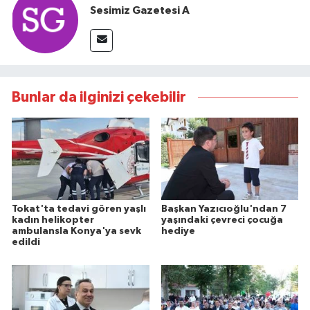
Sesimiz Gazetesi A
Bunlar da ilginizi çekebilir
Tokat'ta tedavi gören yaşlı
Başkan Yazıcıoğlu'ndan 7
kadın helikopter
yaşındaki çevreci çocuğa
ambulansla Konya'ya sevk
hediye
edildi