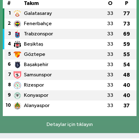
#
Takım
O
P
1
Galatasaray
33
77
2
Fenerbahçe
33
73
3
Trabzonspor
33
69
4
Beşiktaş
33
59
5
Göztepe
33
55
6
Başakşehir
33
54
7
Samsunspor
33
48
8
Rizespor
33
40
9
Konyaspor
33
40
10
Alanyaspor
33
37
Detaylar için tıklayın