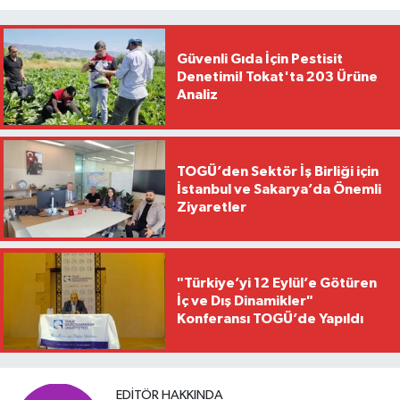
Güvenli Gıda İçin Pestisit
Denetimi! Tokat'ta 203 Ürüne
Analiz
TOGÜ’den Sektör İş Birliği için
İstanbul ve Sakarya’da Önemli
Ziyaretler
"Türkiye’yi 12 Eylül’e Götüren
İç ve Dış Dinamikler"
Konferansı TOGÜ’de Yapıldı
EDITÖR HAKKINDA