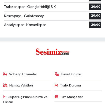
Trabzonspor - Gençlerbirliği S.K.
20:00
Kasımpaşa - Galatasaray
20:00
Antalyaspor - Kocaelispor
20:00
Nöbetçi Eczaneler
Hava Durumu
Namaz Vakitleri
Trafik Durumu
Süper Lig Puan Durumu ve
Tüm Manşetler
Fikstür