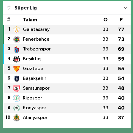
Süper Lig
#
Takım
O
P
1
Galatasaray
33
77
2
Fenerbahçe
33
73
3
Trabzonspor
33
69
4
Beşiktaş
33
59
5
Göztepe
33
55
6
Başakşehir
33
54
7
Samsunspor
33
48
8
Rizespor
33
40
9
Konyaspor
33
40
10
Alanyaspor
33
37