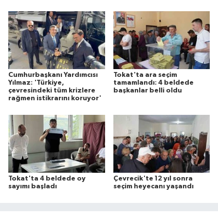
Cumhurbaşkanı Yardımcısı
Tokat'ta ara seçim
Yılmaz: 'Türkiye,
tamamlandı: 4 beldede
çevresindeki tüm krizlere
başkanlar belli oldu
rağmen istikrarını koruyor'
Tokat'ta 4 beldede oy
Çevrecik'te 12 yıl sonra
sayımı başladı
seçim heyecanı yaşandı