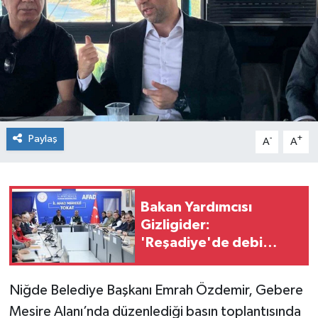
Spor
Teknoloji
Tokat Haberleri
Yaşam
Paylaş
-
+
A
A
Bakan Yardımcısı
Gizligider:
'Reşadiye'de debi
saniyede 354,
Niksar'da ise 479
Niğde Belediye Başkanı Emrah Özdemir, Gebere
metreküpe ulaştı'
Mesire Alanı’nda düzenlediği basın toplantısında