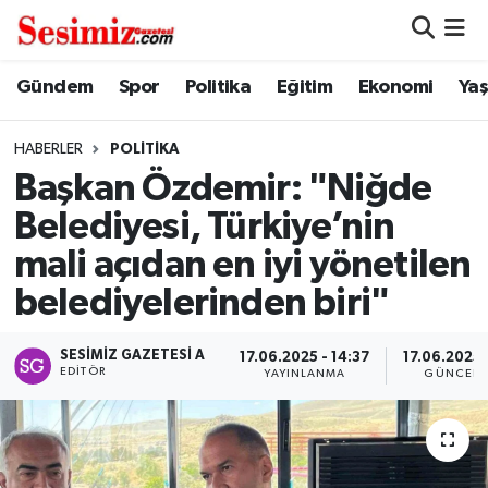
Dünya
Nöbetçi Eczaneler
Gündem
Spor
Politika
Eğitim
Ekonomi
Ya
Eğitim
Hava Durumu
HABERLER
POLITIKA
Başkan Özdemir: "Niğde
Ekonomi
Namaz Vakitleri
Belediyesi, Türkiye’nin
Genel
Trafik Durumu
mali açıdan en iyi yönetilen
belediyelerinden biri"
Gündem
Süper Lig Puan Durumu ve Fikstür
SESIMIZ GAZETESI A
Magazin
Tüm Manşetler
17.06.2025 - 14:37
17.06.2025 
EDITÖR
YAYINLANMA
GÜNCELL
Politika
Son Dakika Haberleri
Sağlık
Haber Arşivi