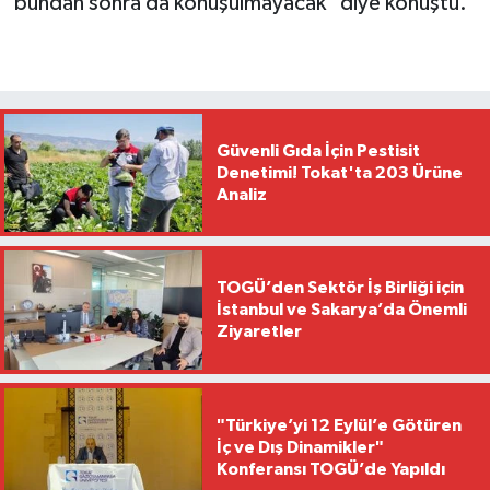
bundan sonra da konuşulmayacak" diye konuştu.
Güvenli Gıda İçin Pestisit
Denetimi! Tokat'ta 203 Ürüne
Analiz
TOGÜ’den Sektör İş Birliği için
İstanbul ve Sakarya’da Önemli
Ziyaretler
"Türkiye’yi 12 Eylül’e Götüren
İç ve Dış Dinamikler"
Konferansı TOGÜ’de Yapıldı