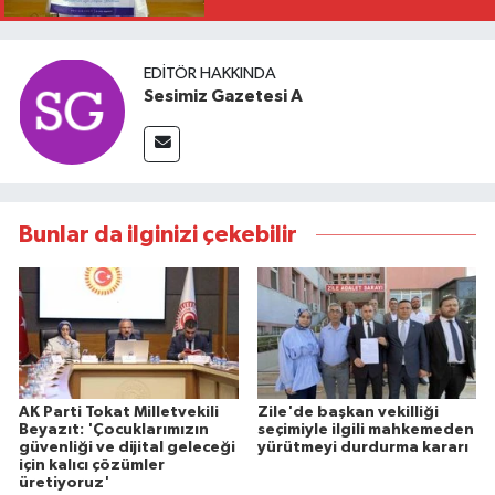
EDITÖR HAKKINDA
Sesimiz Gazetesi A
Bunlar da ilginizi çekebilir
AK Parti Tokat Milletvekili
Zile'de başkan vekilliği
Beyazıt: 'Çocuklarımızın
seçimiyle ilgili mahkemeden
güvenliği ve dijital geleceği
yürütmeyi durdurma kararı
için kalıcı çözümler
üretiyoruz'