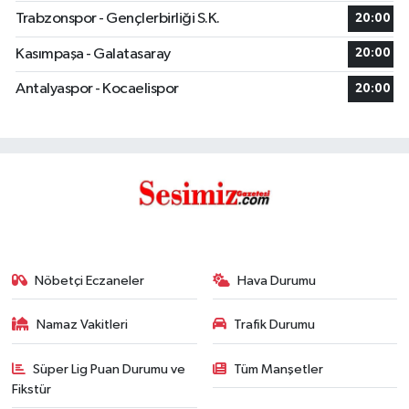
Trabzonspor - Gençlerbirliği S.K.
20:00
Kasımpaşa - Galatasaray
20:00
Antalyaspor - Kocaelispor
20:00
Nöbetçi Eczaneler
Hava Durumu
Namaz Vakitleri
Trafik Durumu
Süper Lig Puan Durumu ve
Tüm Manşetler
Fikstür