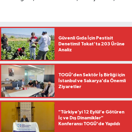
Güvenli Gıda İçin Pestisit
Denetimi! Tokat'ta 203 Ürüne
Analiz
TOGÜ’den Sektör İş Birliği için
İstanbul ve Sakarya’da Önemli
Ziyaretler
"Türkiye’yi 12 Eylül’e Götüren
İç ve Dış Dinamikler"
Konferansı TOGÜ’de Yapıldı