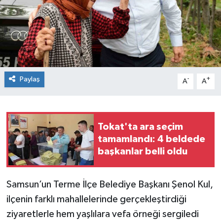
Spor
Teknoloji
Tokat Haberleri
Paylaş
-
+
A
A
Yaşam
Tokat'ta ara seçim
tamamlandı: 4 beldede
başkanlar belli oldu
Samsun’un Terme İlçe Belediye Başkanı Şenol Kul,
ilçenin farklı mahallelerinde gerçekleştirdiği
ziyaretlerle hem yaşlılara vefa örneği sergiledi