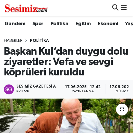
Dünya
Nöbetçi Eczaneler
Gündem
Spor
Politika
Eğitim
Ekonomi
Ya
Eğitim
Hava Durumu
HABERLER
POLITIKA
Başkan Kul’dan duygu dolu
Ekonomi
Namaz Vakitleri
ziyaretler: Vefa ve sevgi
Genel
Trafik Durumu
köprüleri kuruldu
Gündem
Süper Lig Puan Durumu ve Fikstür
SESIMIZ GAZETESI A
17.06.2025 - 12:42
17.06.2025 
EDITÖR
YAYINLANMA
GÜNCELL
Magazin
Tüm Manşetler
Politika
Son Dakika Haberleri
Sağlık
Haber Arşivi