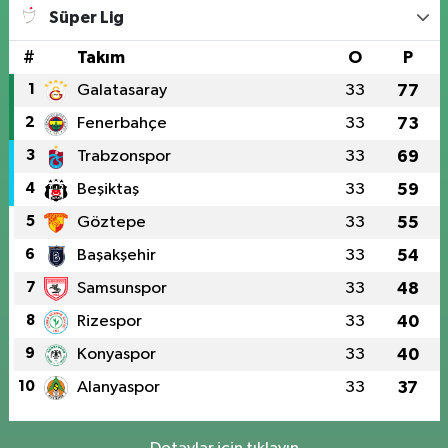
Süper Lig
#
Takım
O
P
1
Galatasaray
33
77
2
Fenerbahçe
33
73
3
Trabzonspor
33
69
4
Beşiktaş
33
59
5
Göztepe
33
55
6
Başakşehir
33
54
7
Samsunspor
33
48
8
Rizespor
33
40
9
Konyaspor
33
40
10
Alanyaspor
33
37