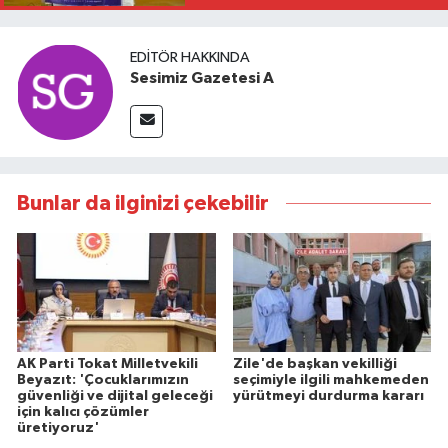
EDITÖR HAKKINDA
Sesimiz Gazetesi A
Bunlar da ilginizi çekebilir
AK Parti Tokat Milletvekili
Zile'de başkan vekilliği
Beyazıt: 'Çocuklarımızın
seçimiyle ilgili mahkemeden
güvenliği ve dijital geleceği
yürütmeyi durdurma kararı
için kalıcı çözümler
üretiyoruz'