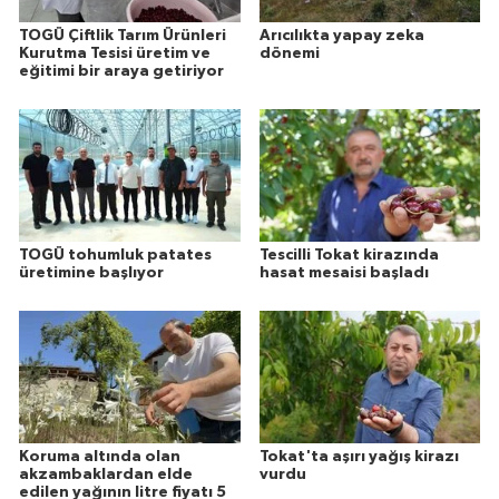
TOGÜ Çiftlik Tarım Ürünleri
Arıcılıkta yapay zeka
Kurutma Tesisi üretim ve
dönemi
eğitimi bir araya getiriyor
TOGÜ tohumluk patates
Tescilli Tokat kirazında
üretimine başlıyor
hasat mesaisi başladı
Koruma altında olan
Tokat'ta aşırı yağış kirazı
akzambaklardan elde
vurdu
edilen yağının litre fiyatı 5