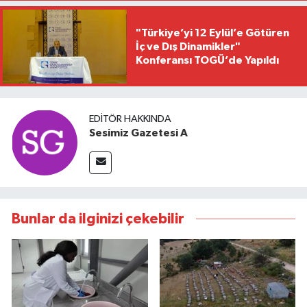
"Türkiye’yi 12 Eylül’e Götüren
İç ve Dış Dinamikler"
Konferansı TOGÜ’de Yapıldı
EDITÖR HAKKINDA
Sesimiz Gazetesi A
Bunlar da ilginizi çekebilir