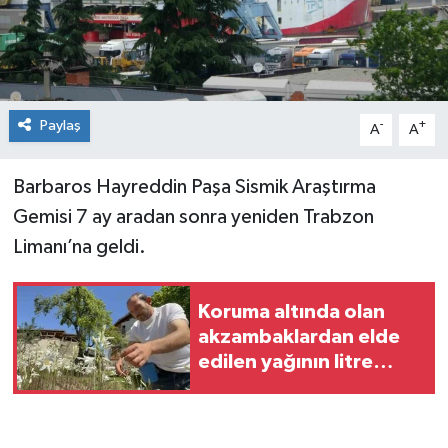
Spor
Teknoloji
Paylaş
-
+
A
A
Tokat Haberleri
Barbaros Hayreddin Paşa Sismik Araştırma
Yaşam
Gemisi 7 ay aradan sonra yeniden Trabzon
Limanı’na geldi.
Koruma altında olan
akzambaklardan elde
edilen yağının litre
fiyatı 5 bin Euro'yu aştı