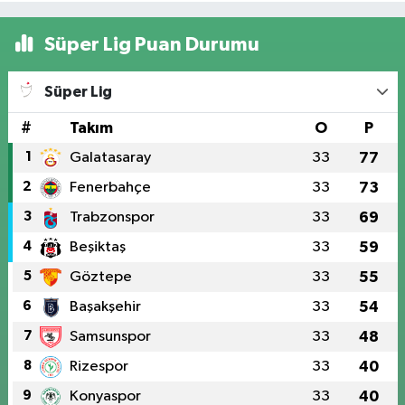
Süper Lig Puan Durumu
Süper Lig
#
Takım
O
P
1
Galatasaray
33
77
2
Fenerbahçe
33
73
3
Trabzonspor
33
69
4
Beşiktaş
33
59
5
Göztepe
33
55
6
Başakşehir
33
54
7
Samsunspor
33
48
8
Rizespor
33
40
9
Konyaspor
33
40