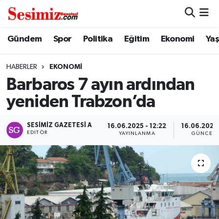
Dünya
Nöbetçi Eczaneler
Gündem
Spor
Politika
Eğitim
Ekonomi
Ya
Eğitim
Hava Durumu
HABERLER
EKONOMI
Barbaros 7 ayın ardından
Ekonomi
Namaz Vakitleri
yeniden Trabzon’da
Genel
Trafik Durumu
SESIMIZ GAZETESI A
16.06.2025 - 12:22
16.06.2025 
EDITÖR
YAYINLANMA
GÜNCELL
Gündem
Süper Lig Puan Durumu ve Fikstür
Magazin
Tüm Manşetler
Politika
Son Dakika Haberleri
Sağlık
Haber Arşivi