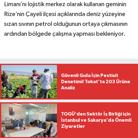
Limanı’nı lojistik merkez olarak kullanan geminin
Rize’nin Çayeli ilçesi açıklarında deniz yüzeyine
sızan sıvının petrol olduğunun ortaya çıkmasının
ardından bölgede çalışma yapması bekleniyor.
Güvenli Gıda İçin Pestisit
Denetimi! Tokat'ta 203 Ürüne
Analiz
TOGÜ’den Sektör İş Birliği için
İstanbul ve Sakarya’da Önemli
Ziyaretler