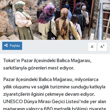
Spor
Teknoloji
Tokat Haberleri
Paylaş
-
+
Yaşam
A
A
Tokat'ın Pazar ilçesindeki Ballıca Mağarası,
sarkıtlarıyla görenleri mest ediyor.
Pazar ilçesindeki Ballıca Mağarası, milyonlarca
yıllık oluşumu ve sağlık turizmine sunduğu katkıyla
ziyaretçilerin ilgisini çekmeye devam ediyor.
UNESCO Dünya Mirası Geçici Listesi'nde yer alan
mağaranın yalnızca 680 metrelik bölümü ziyarete