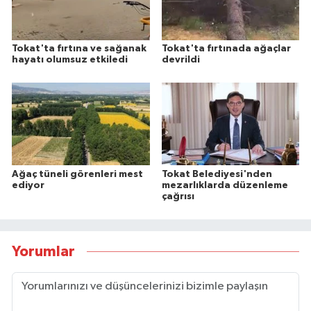
Tokat'ta fırtına ve sağanak
Tokat'ta fırtınada ağaçlar
hayatı olumsuz etkiledi
devrildi
Ağaç tüneli görenleri mest
Tokat Belediyesi'nden
ediyor
mezarlıklarda düzenleme
çağrısı
Yorumlar