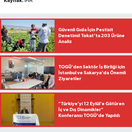
Kaynak:
İHA
Güvenli Gıda İçin Pestisit
Denetimi! Tokat'ta 203 Ürüne
Analiz
TOGÜ’den Sektör İş Birliği için
İstanbul ve Sakarya’da Önemli
Ziyaretler
"Türkiye’yi 12 Eylül’e Götüren
İç ve Dış Dinamikler"
Konferansı TOGÜ’de Yapıldı