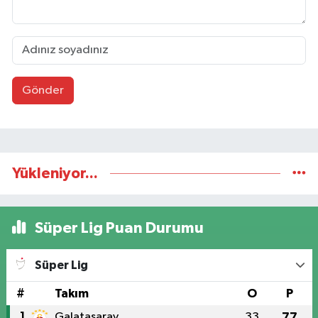
Gönder
Yükleniyor...
Süper Lig Puan Durumu
Süper Lig
#
Takım
O
P
1
Galatasaray
33
77