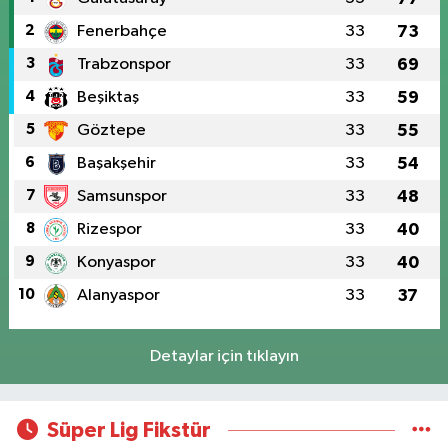
2
Fenerbahçe
33
73
3
Trabzonspor
33
69
4
Beşiktaş
33
59
5
Göztepe
33
55
6
Başakşehir
33
54
7
Samsunspor
33
48
8
Rizespor
33
40
9
Konyaspor
33
40
10
Alanyaspor
33
37
Detaylar için tıklayın
Süper Lig Fikstür