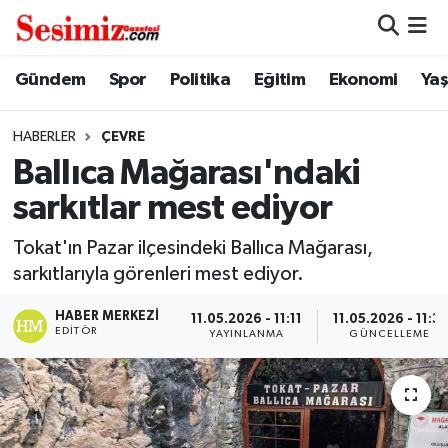
Dünya
Nöbetçi Eczaneler
Gündem
Spor
Politika
Eğitim
Ekonomi
Ya
Eğitim
Hava Durumu
HABERLER
ÇEVRE
Ballıca Mağarası'ndaki
Ekonomi
Namaz Vakitleri
sarkıtlar mest ediyor
Genel
Trafik Durumu
Tokat'ın Pazar ilçesindeki Ballıca Mağarası,
sarkıtlarıyla görenleri mest ediyor.
Gündem
Süper Lig Puan Durumu ve Fikstür
HABER MERKEZI
11.05.2026 - 11:11
11.05.2026 - 11:31
Magazin
Tüm Manşetler
EDITÖR
YAYINLANMA
GÜNCELLEME
Politika
Son Dakika Haberleri
Sağlık
Haber Arşivi