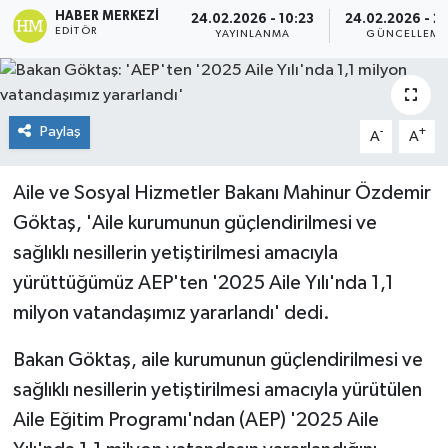
HABER MERKEZI
24.02.2026 - 10:23
24.02.2026 - 21
EDITÖR
Spor
YAYINLANMA
GÜNCELLEME
Teknoloji
Paylaş
-
+
A
A
Tokat Haberleri
Yaşam
Aile ve Sosyal Hizmetler Bakanı Mahinur Özdemir
Göktaş, 'Aile kurumunun güçlendirilmesi ve
sağlıklı nesillerin yetiştirilmesi amacıyla
yürüttüğümüz AEP'ten '2025 Aile Yılı'nda 1,1
milyon vatandaşımız yararlandı' dedi.
Bakan Göktaş, aile kurumunun güçlendirilmesi ve
sağlıklı nesillerin yetiştirilmesi amacıyla yürütülen
Aile Eğitim Programı'ndan (AEP) '2025 Aile