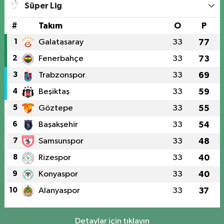
Süper Lig
#
Takım
O
P
1
Galatasaray
33
77
2
Fenerbahçe
33
73
3
Trabzonspor
33
69
4
Beşiktaş
33
59
5
Göztepe
33
55
6
Başakşehir
33
54
7
Samsunspor
33
48
8
Rizespor
33
40
9
Konyaspor
33
40
10
Alanyaspor
33
37
Detaylar için tıklayın