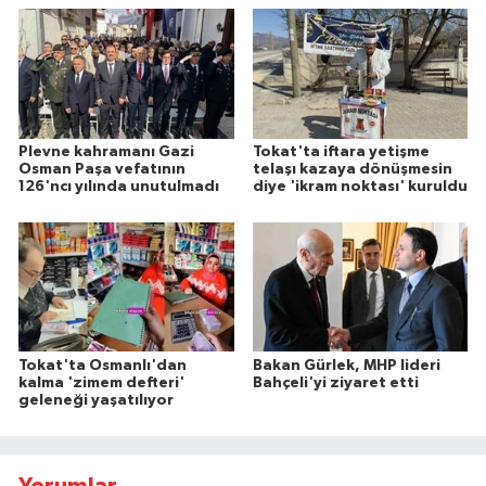
Plevne kahramanı Gazi
Tokat'ta iftara yetişme
Osman Paşa vefatının
telaşı kazaya dönüşmesin
126'ncı yılında unutulmadı
diye 'ikram noktası' kuruldu
Tokat'ta Osmanlı'dan
Bakan Gürlek, MHP lideri
kalma 'zimem defteri'
Bahçeli'yi ziyaret etti
geleneği yaşatılıyor