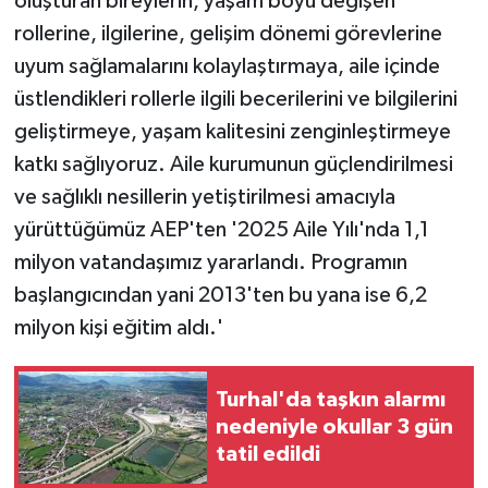
oluşturan bireylerin, yaşam boyu değişen
rollerine, ilgilerine, gelişim dönemi görevlerine
uyum sağlamalarını kolaylaştırmaya, aile içinde
üstlendikleri rollerle ilgili becerilerini ve bilgilerini
geliştirmeye, yaşam kalitesini zenginleştirmeye
katkı sağlıyoruz. Aile kurumunun güçlendirilmesi
ve sağlıklı nesillerin yetiştirilmesi amacıyla
yürüttüğümüz AEP'ten '2025 Aile Yılı'nda 1,1
milyon vatandaşımız yararlandı. Programın
başlangıcından yani 2013'ten bu yana ise 6,2
milyon kişi eğitim aldı.'
Turhal'da taşkın alarmı
nedeniyle okullar 3 gün
tatil edildi