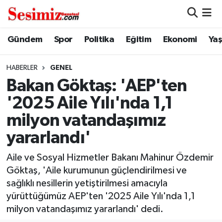
Dünya
Nöbetçi Eczaneler
Gündem
Spor
Politika
Eğitim
Ekonomi
Ya
Eğitim
Hava Durumu
HABERLER
GENEL
Bakan Göktaş: 'AEP'ten
Ekonomi
Namaz Vakitleri
'2025 Aile Yılı'nda 1,1
Genel
Trafik Durumu
milyon vatandaşımız
yararlandı'
Gündem
Süper Lig Puan Durumu ve Fikstür
Aile ve Sosyal Hizmetler Bakanı Mahinur Özdemir
Magazin
Tüm Manşetler
Göktaş, 'Aile kurumunun güçlendirilmesi ve
sağlıklı nesillerin yetiştirilmesi amacıyla
Politika
Son Dakika Haberleri
yürüttüğümüz AEP'ten '2025 Aile Yılı'nda 1,1
milyon vatandaşımız yararlandı' dedi.
Sağlık
Haber Arşivi