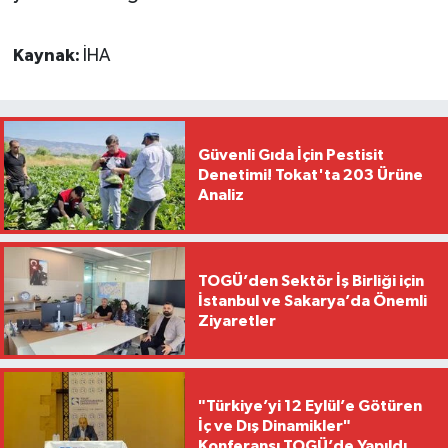
Kaynak:
İHA
Güvenli Gıda İçin Pestisit
Denetimi! Tokat'ta 203 Ürüne
Analiz
TOGÜ’den Sektör İş Birliği için
İstanbul ve Sakarya’da Önemli
Ziyaretler
"Türkiye’yi 12 Eylül’e Götüren
İç ve Dış Dinamikler"
Konferansı TOGÜ’de Yapıldı