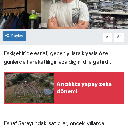
Spor
Teknoloji
Paylaş
-
+
A
A
Tokat Haberleri
Eskişehir’de esnaf, geçen yıllara kıyasla özel
Yaşam
günlerde hareketliliğin azaldığını dile getirdi.
Arıcılıkta yapay zeka
dönemi
Esnaf Sarayı’ndaki satıcılar, önceki yıllarda