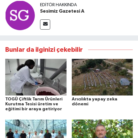
EDITÖR HAKKINDA
Sesimiz Gazetesi A
Bunlar da ilginizi çekebilir
TOGÜ Çiftlik Tarım Ürünleri
Arıcılıkta yapay zeka
Kurutma Tesisi üretim ve
dönemi
eğitimi bir araya getiriyor