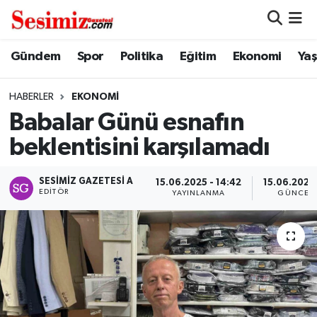
Dünya
Nöbetçi Eczaneler
Gündem
Spor
Politika
Eğitim
Ekonomi
Ya
Eğitim
Hava Durumu
HABERLER
EKONOMI
Babalar Günü esnafın
Ekonomi
Namaz Vakitleri
beklentisini karşılamadı
Genel
Trafik Durumu
SESIMIZ GAZETESI A
15.06.2025 - 14:42
15.06.2025 
EDITÖR
YAYINLANMA
GÜNCEL
Gündem
Süper Lig Puan Durumu ve Fikstür
Magazin
Tüm Manşetler
Politika
Son Dakika Haberleri
Sağlık
Haber Arşivi