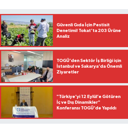
Güvenli Gıda İçin Pestisit
Denetimi! Tokat'ta 203 Ürüne
Analiz
TOGÜ’den Sektör İş Birliği için
İstanbul ve Sakarya’da Önemli
Ziyaretler
"Türkiye’yi 12 Eylül’e Götüren
İç ve Dış Dinamikler"
Konferansı TOGÜ’de Yapıldı