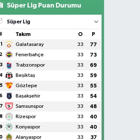
Süper Lig Puan Durumu
Süper Lig
#
Takım
O
P
1
Galatasaray
33
77
2
Fenerbahçe
33
73
3
Trabzonspor
33
69
4
Beşiktaş
33
59
5
Göztepe
33
55
6
Başakşehir
33
54
7
Samsunspor
33
48
8
Rizespor
33
40
9
Konyaspor
33
40
0
Alanyaspor
33
37