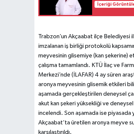
İçeriği Görüntül
Trabzon’un Akçaabat ilçe Belediyesi i
imzalanan iş birliği protokolü kapsamı
meyvesinin glisemiye (kan şekerine) etki
çalışma tamamlandı. KTÜ İlaç ve Farm
Merkezi’nde (İLAFAR) 4 ay süren araş
aronya meyvesinin glisemik etkileri bi
aşamada gerçekleştirilen deneysel çal
akut kan şekeri yüksekliği ve deneysel
incelendi. Son aşamada ise piyasada ya
Akçaabat’ta üretilen aronya meyve suy
karşılaştırıldı.