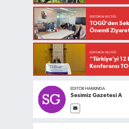
EDITÖRÜN SEÇTIĞI
TOGÜ’den Sektö
Önemli Ziyaret
EDITÖRÜN SEÇTIĞI
"Türkiye’yi 12 
Konferansı TO
EDITÖR HAKKINDA
Sesimiz Gazetesi A