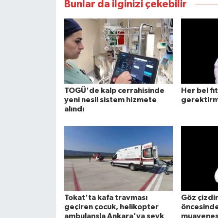
Bunlar da ilginizi çekebilir
TOGÜ'de kalp cerrahisinde
Her bel fı
yeni nesil sistem hizmete
gerektirm
alındı
Tokat'ta kafa travması
Göz çizdi
geçiren çocuk, helikopter
öncesinde 
ambulansla Ankara'ya sevk
muayenesi