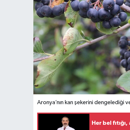
Spor
Teknoloji
Tokat Haberleri
Yaşam
Aronya’nın kan şekerini dengelediği ve 
Her bel fıtığı