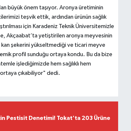
ndan büyük önem taşıyor. Aronya üretiminin
lerimizi teşvik ettik, ardından ürünün sağlık
aştırılması için Karadeniz Teknik Üniversitemizle
nde, Akçaabat’ta yetiştirilen aronya meyvesinin
kan şekerini yükseltmediği ve ticari meyve
isemik profil sunduğu ortaya kondu. Bu da bize
temle işlediğimizde hem sağlıklı hem
ortaya çıkabiliyor" dedi.
çin Pestisit Denetimi! Tokat'ta 203 Ürüne