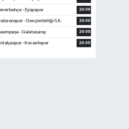
enerbahçe - Eyüpspor
20:00
rabzonspor - Gençlerbirliği S.K.
20:00
asımpaşa - Galatasaray
20:00
ntalyaspor - Kocaelispor
20:00