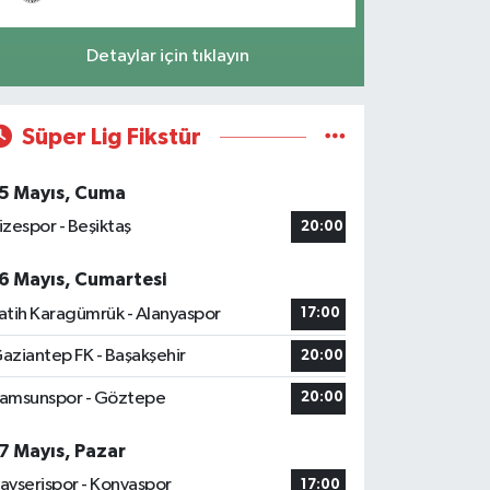
Detaylar için tıklayın
Süper Lig Fikstür
5 Mayıs, Cuma
izespor - Beşiktaş
20:00
6 Mayıs, Cumartesi
atih Karagümrük - Alanyaspor
17:00
aziantep FK - Başakşehir
20:00
amsunspor - Göztepe
20:00
7 Mayıs, Pazar
ayserispor - Konyaspor
17:00