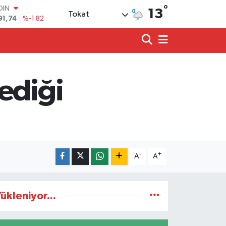
91,74
%-1.82
°
13
Tokat
AR
3620
%0.02
O
8690
%0.19
LİN
0380
%0.18
TIN
ediği
2,09000
%0.19
100
98,00
%0
-
+
A
A
ükleniyor...