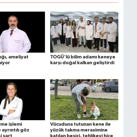
tığı, ameliyat
TOGÜ'lü bilim adamı keneye
iyor
karşı doğal kalkan geliştirdi
rme işlemi
Vücuduna tutunan kene ile
ayrıntılı göz
yüzük takma merasimine
 şart
katılan besici, tehlikeyi hiçe