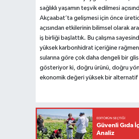
sağlıklı yaşamın teşvik edilmesi açısı
Akçaabat’ta gelişmesi için önce üretici
açısından etkilerinin bilimsel olarak ar
iş birliği başlattık. Bu çalışma sayesi
yüksek karbonhidrat içeriğine rağmen 
sularına göre çok daha dengeli bir gl
gösteriyor ki, doğru ürünü, doğru yön
ekonomik değeri yüksek bir alternatif 
EDITÖRÜN SEÇTIĞI
Güvenli Gıda İ
Analiz