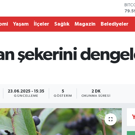
79.5
DOL
45,4
EUR
omi
Yaşam
İlçeler
Sağlık
Magazin
Belediyeler
53,3
STER
61,6
G.AL
an şekerini dengel
686
BİST
14.5
23.06.2025 - 15:35
5
2 DK
GÜNCELLEME
GÖSTERIM
OKUNMA SÜRESI
Y