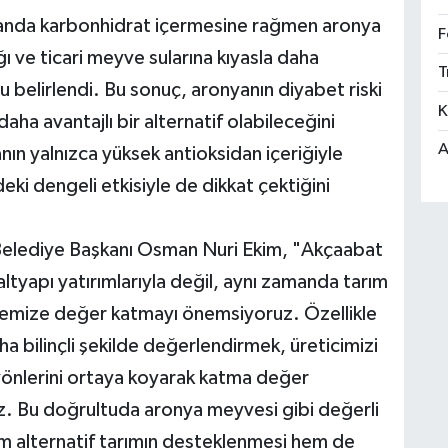
randa karbonhidrat içermesine rağmen aronya
F
 ve ticari meyve sularına kıyasla daha
T
u belirlendi. Bu sonuç, aronyanın diyabet riski
K
aha avantajlı bir alternatif olabileceğini
A
ın yalnızca yüksek antioksidan içeriğiyle
eki dengeli etkisiyle de dikkat çektiğini
t Belediye Başkanı Osman Nuri Ekim, "Akçaabat
altyapı yatırımlarıyla değil, aynı zamanda tarım
lgemize değer katmayı önemsiyoruz. Özellikle
aha bilinçli şekilde değerlendirmek, üreticimizi
yönlerini ortaya koyarak katma değer
z. Bu doğrultuda aronya meyvesi gibi değerli
hem alternatif tarımın desteklenmesi hem de