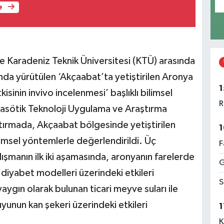
e
le Karadeniz Teknik Üniversitesi (KTÜ) arasında
nda yürütülen ‘Akçaabat’ta yetiştirilen Aronya
1
sinin invivo incelenmesi’ başlıklı bilimsel
R
asötik Teknoloji Uygulama ve Araştırma
tırmada, Akçaabat bölgesinde yetiştirilen
1
limsel yöntemlerle değerlendirildi. Üç
F
ışmanın ilk iki aşamasında, aronyanın farelerde
G
 diyabet modelleri üzerindeki etkileri
S
ygın olarak bulunan ticari meyve suları ile
unun kan şekeri üzerindeki etkileri
1
K