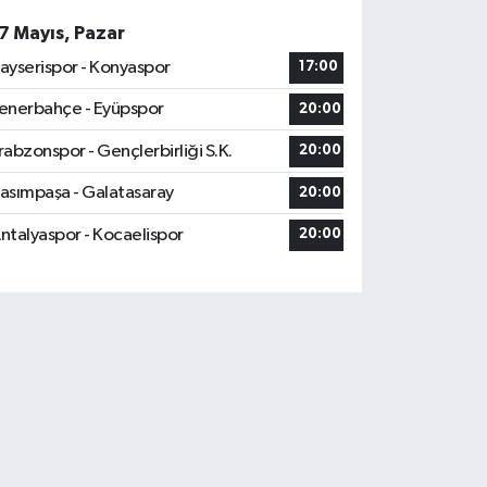
7 Mayıs, Pazar
ayserispor - Konyaspor
17:00
enerbahçe - Eyüpspor
20:00
rabzonspor - Gençlerbirliği S.K.
20:00
asımpaşa - Galatasaray
20:00
ntalyaspor - Kocaelispor
20:00