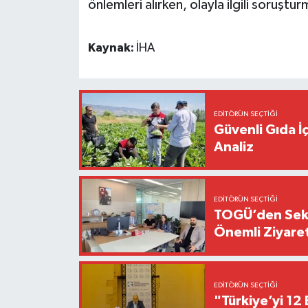
önlemleri alırken, olayla ilgili soruştur
Kaynak:
İHA
EDITÖRÜN SEÇTIĞI
Güvenli Gıda İ
Analiz
EDITÖRÜN SEÇTIĞI
TOGÜ’den Sektö
Önemli Ziyaret
EDITÖRÜN SEÇTIĞI
"Türkiye’yi 12 