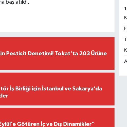
ma başlatıldı.
1
K
F
T
K
çin Pestisit Denetimi! Tokat'ta 203 Ürüne
A
r İş Birliği için İstanbul ve Sakarya’da
ler
Eylül’e Götüren İç ve Dış Dinamikler"