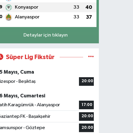
9
Konyaspor
33
40
0
Alanyaspor
33
37
Detaylar için tıklayın
Süper Lig Fikstür
5 Mayıs, Cuma
izespor - Beşiktaş
20:00
6 Mayıs, Cumartesi
atih Karagümrük - Alanyaspor
17:00
aziantep FK - Başakşehir
20:00
amsunspor - Göztepe
20:00