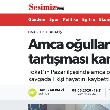
Dünya
Nöbetçi Eczaneler
Gündem
Spor
Politika
Eğitim
Ekon
Eğitim
Hava Durumu
HABERLER
ASAYIŞ
Amca oğulları
Ekonomi
Namaz Vakitleri
tartışması kanl
Genel
Trafik Durumu
Gündem
Süper Lig Puan Durumu ve Fikstür
Tokat'ın Pazar ilçesinde amca oğ
kavgada 1 kişi hayatını kaybetti,
Magazin
Tüm Manşetler
HABER MERKEZI
09.06.2026 - 19:11
Politika
Son Dakika Haberleri
EDITÖR
YAYINLANMA
Sağlık
Haber Arşivi