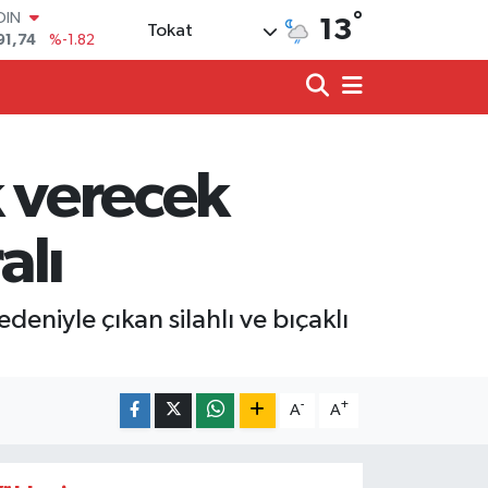
OIN
°
13
Tokat
91,74
%-1.82
AR
3620
%0.02
O
8690
%0.19
LİN
0380
%0.18
k verecek
TIN
2,09000
%0.19
100
alı
98,00
%0
eniyle çıkan silahlı ve bıçaklı
-
+
A
A