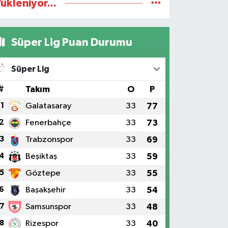
ükleniyor...
Süper Lig Puan Durumu
Süper Lig
#
Takım
O
P
1
Galatasaray
33
77
2
Fenerbahçe
33
73
3
Trabzonspor
33
69
4
Beşiktaş
33
59
5
Göztepe
33
55
6
Başakşehir
33
54
7
Samsunspor
33
48
8
Rizespor
33
40