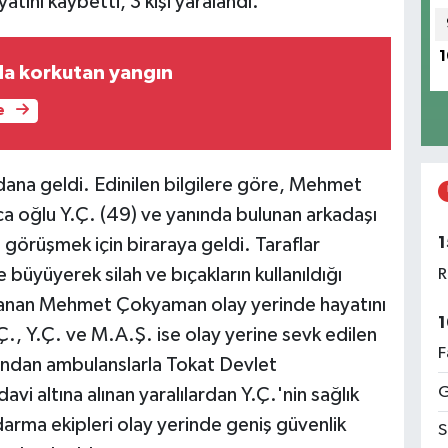
yatını kaybetti, 3 kişi yaralandı.
1
da korkutan yangın
e
dana geldi. Edinilen bilgilere göre, Mehmet
a oğlu Y.Ç. (49) ve yanında bulunan arkadaşı
1
görüşmek için biraraya geldi. Taraflar
büyüyerek silah ve bıçakların kullanıldığı
R
lanan Mehmet Çokyaman olay yerinde hayatını
1
Ç., Y.Ç. ve M.A.Ş. ise olay yerine sevk edilen
F
rdından ambulanslarla Tokat Devlet
G
vi altına alınan yaralılardan Y.Ç.'nin sağlık
arma ekipleri olay yerinde geniş güvenlik
S