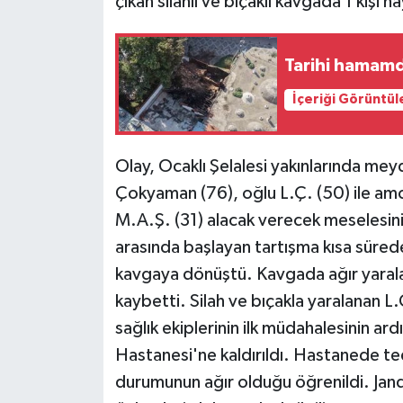
çıkan silahlı ve bıçaklı kavgada 1 kişi ha
Tarihi hamam
İçeriği Görüntül
Olay, Ocaklı Şelalesi yakınlarında mey
Çokyaman (76), oğlu L.Ç. (50) ile amc
M.A.Ş. (31) alacak verecek meselesini 
arasında başlayan tartışma kısa sürede 
kavgaya dönüştü. Kavgada ağır yara
kaybetti. Silah ve bıçakla yaralanan L.
sağlık ekiplerinin ilk müdahalesinin a
Hastanesi'ne kaldırıldı. Hastanede teda
durumunun ağır olduğu öğrenildi. Jand