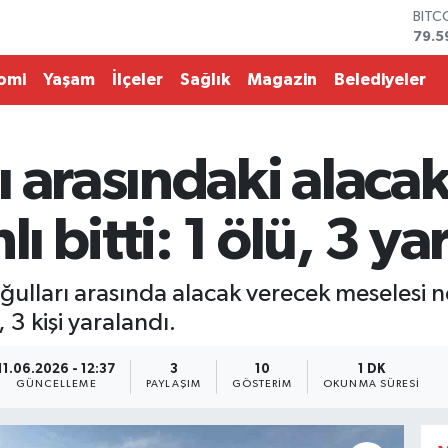
BITC
79.5
DOL
45,4
omi
Yaşam
İlçeler
Sağlık
Magazin
Belediyeler
EUR
53,3
STER
61,6
 arasındaki alaca
G.AL
686
BİST
ı bitti: 1 ölü, 3 yar
14.5
ulları arasında alacak verecek meselesi ned
 3 kişi yaralandı.
11.06.2026 - 12:37
3
10
1 DK
GÜNCELLEME
PAYLAŞIM
GÖSTERIM
OKUNMA SÜRESI