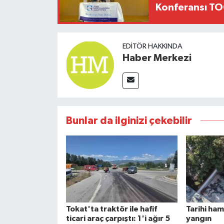
Konferansı TO
EDITÖR HAKKINDA
Haber Merkezi
Bunlar da ilginizi çekebilir
Tokat'ta traktör ile hafif
Tarihi ha
ticari araç çarpıştı: 1'i ağır 5
yangın