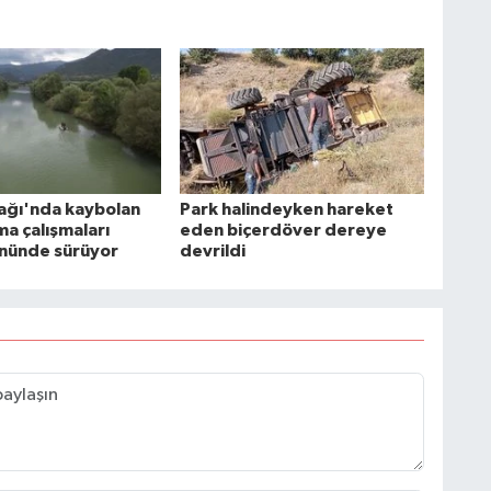
mağı'nda kaybolan
Park halindeyken hareket
ma çalışmaları
eden biçerdöver dereye
ününde sürüyor
devrildi