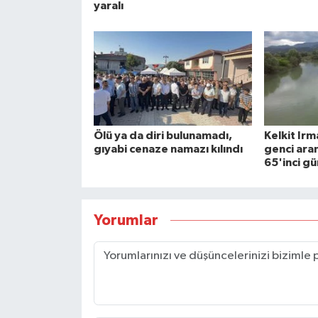
yaralı
Ölü ya da diri bulunamadı,
Kelkit Ir
gıyabi cenaze namazı kılındı
genci ara
65'inci g
Yorumlar