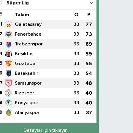
Süper Lig
#
Takım
O
P
1
Galatasaray
33
77
2
Fenerbahçe
33
73
3
Trabzonspor
33
69
4
Beşiktaş
33
59
5
Göztepe
33
55
6
Başakşehir
33
54
7
Samsunspor
33
48
8
Rizespor
33
40
9
Konyaspor
33
40
0
Alanyaspor
33
37
Detaylar için tıklayın