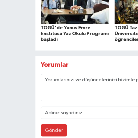
TOGÜ'de Yunus Emre
TOGÜ Taz
Enstitüsü Yaz Okulu Programı
Üniversit
başladı
öğrenciler
Yorumlar
Gönder