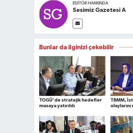
EDITÖR HAKKINDA
Sesimiz Gazetesi A
Bunlar da ilginizi çekebilir
TOGÜ'de stratejik hedefler
TBMM, İst
masaya yatırıldı
olaylarını