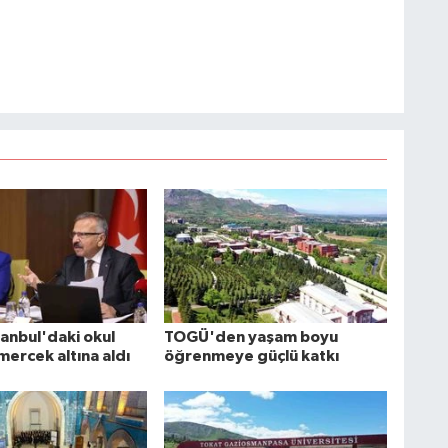
anbul'daki okul
TOGÜ'den yaşam boyu
 mercek altına aldı
öğrenmeye güçlü katkı