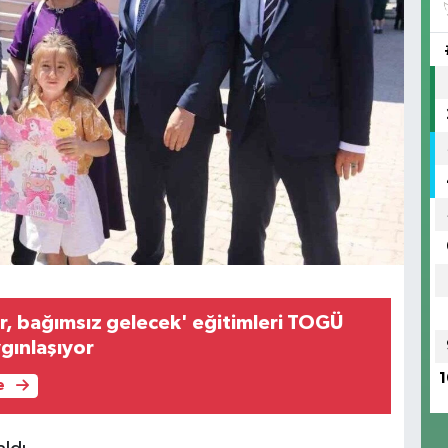
ller, bağımsız gelecek' eğitimleri TOGÜ
gınlaşıyor
1
e