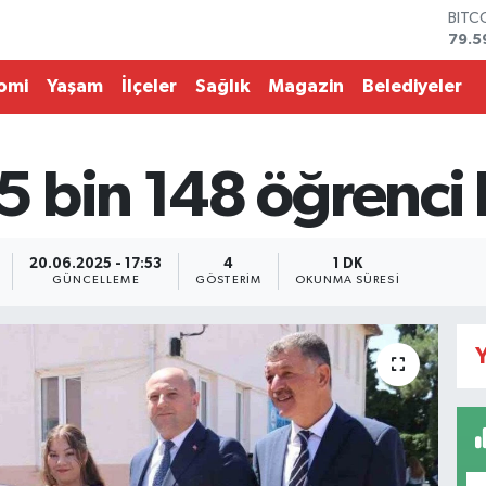
BITC
79.5
DOL
45,4
omi
Yaşam
İlçeler
Sağlık
Magazin
Belediyeler
EUR
53,3
STER
61,6
 bin 148 öğrenci 
G.AL
686
BİST
14.5
20.06.2025 - 17:53
4
1 DK
GÜNCELLEME
GÖSTERIM
OKUNMA SÜRESI
Y