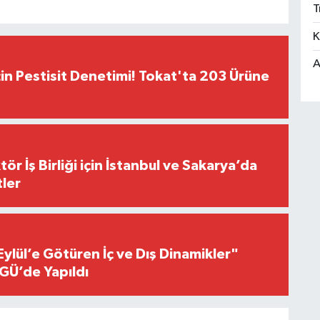
T
K
A
çin Pestisit Denetimi! Tokat'ta 203 Ürüne
r İş Birliği için İstanbul ve Sakarya’da
ler
Eylül’e Götüren İç ve Dış Dinamikler"
GÜ’de Yapıldı