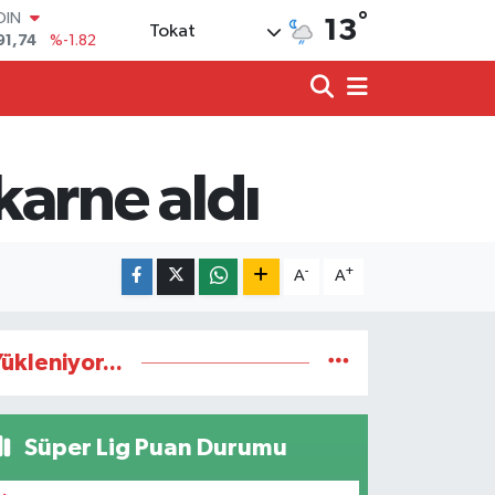
°
OIN
13
Tokat
91,74
%-1.82
AR
3620
%0.02
O
8690
%0.19
LİN
0380
%0.18
karne aldı
TIN
2,09000
%0.19
100
98,00
%0
-
+
A
A
ükleniyor...
Süper Lig Puan Durumu