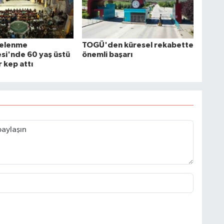
elenme
TOGÜ'den küresel rekabette
esi'nde 60 yaş üstü
önemli başarı
 kep attı