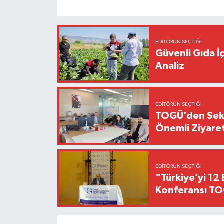
EDITÖRÜN SEÇTIĞI
Güvenli Gıda İ
Analiz
EDITÖRÜN SEÇTIĞI
TOGÜ’den Sektö
Önemli Ziyaret
EDITÖRÜN SEÇTIĞI
"Türkiye’yi 12 
Konferansı TO