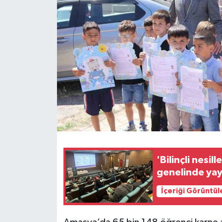
Spor
Teknoloji
Tokat Haberleri
Yaşam
'Bilinçli nesi
genelinde yay
İçeriği Görüntül