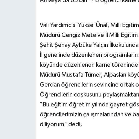
Amasya’da 65 bin 148 öğrenci karne a
Vali Yardımcısı Yüksel Ünal, Milli Eğ
Müdürü Cengiz Mete ve İl Milli Eğit
Şehit Şenay Aybüke Yalçın İlkokulunda
İl genelinde düzenlenen programların y
köyünde düzenlenen karne töreninde Ka
Müdürü Mustafa Tümer, Alpaslan köyü
Gerdan öğrencilerin sevincine ortak ol
Öğrencilerin coşkusunu paylaşmaktan
"Bu eğitim öğretim yılında gayret gö
öğrencilerimizin çalışmalarından ve başa
diliyorum" dedi.