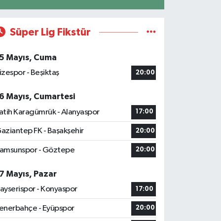
Süper Lig Fikstür
5 Mayıs, Cuma
izespor - Beşiktaş
20:00
6 Mayıs, Cumartesi
atih Karagümrük - Alanyaspor
17:00
aziantep FK - Başakşehir
20:00
amsunspor - Göztepe
20:00
7 Mayıs, Pazar
ayserispor - Konyaspor
17:00
enerbahçe - Eyüpspor
20:00