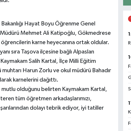
ldı.
itim Bakanlığı Hayat Boyu Öğrenme Genel
im Müdürü Mehmet Ali Katipoğlu, Gökmedrese
1
 öğrencilerin karne heyecanına ortak oldular.
R
anı sıra Taşova ilçesine bağlı Alpaslan
1
ymakam Salih Kartal, İlçe Milli Eğitim
F
 muhtarı Harun Zorlu ve okul müdürü Bahadır
G
arak karnelerini dağıttı.
 mutlu olduğunu belirten Kaymakam Kartal,
S
steren tüm öğretmen arkadaşlarımızı,
1
rılarından dolayı tebrik ediyor, iyi tatiller
K
F