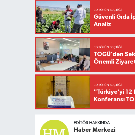
EDITÖRÜN SEÇTIĞI
Güvenli Gıda İ
Analiz
EDITÖRÜN SEÇTIĞI
TOGÜ’den Sektö
Önemli Ziyaret
EDITÖRÜN SEÇTIĞI
"Türkiye’yi 12 
Konferansı TO
EDITÖR HAKKINDA
Haber Merkezi