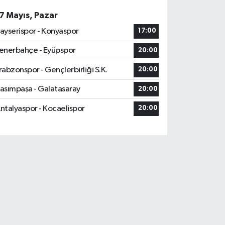
7 Mayıs, Pazar
ayserispor - Konyaspor
17:00
enerbahçe - Eyüpspor
20:00
rabzonspor - Gençlerbirliği S.K.
20:00
asımpaşa - Galatasaray
20:00
ntalyaspor - Kocaelispor
20:00