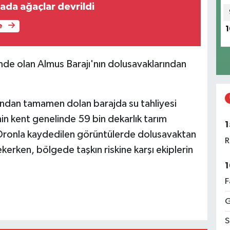
nada ağaçlar devrildi
e
1
mde olan Almus Barajı'nın dolusavaklarından
dından tamamen dolan barajda su tahliyesi
in kent genelinde 59 bin dekarlık tarım
1
di. Dronla kaydedilen görüntülerde dolusavaktan
R
ekerken, bölgede taşkın riskine karşı ekiplerin
1
F
G
S