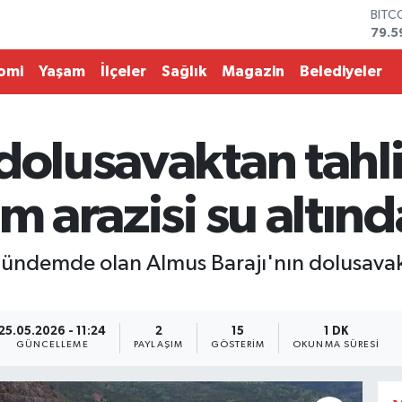
BITC
79.5
DOL
45,4
omi
Yaşam
İlçeler
Sağlık
Magazin
Belediyeler
EUR
53,3
STER
61,6
dolusavaktan tahl
G.AL
686
BİST
m arazisi su altınd
14.5
e gündemde olan Almus Barajı'nın dolusava
25.05.2026 - 11:24
2
15
1 DK
GÜNCELLEME
PAYLAŞIM
GÖSTERIM
OKUNMA SÜRESI