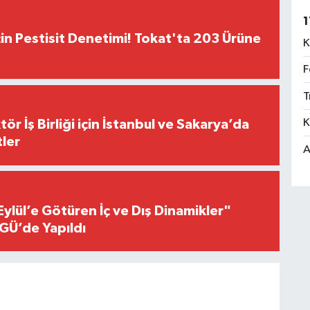
1
çin Pestisit Denetimi! Tokat'ta 203 Ürüne
K
F
T
K
r İş Birliği için İstanbul ve Sakarya’da
ler
A
Eylül’e Götüren İç ve Dış Dinamikler"
GÜ’de Yapıldı