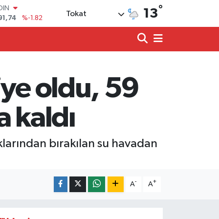
°
OIN
13
Tokat
91,74
%-1.82
AR
3620
%0.02
O
8690
%0.19
LİN
0380
%0.18
iye oldu, 59
TIN
2,09000
%0.19
100
a kaldı
98,00
%0
klarından bırakılan su havadan
-
+
A
A