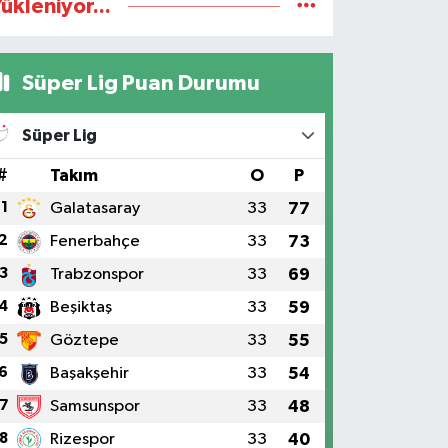
ükleniyor...
Süper Lig Puan Durumu
Süper Lig
#
Takım
O
P
1
Galatasaray
33
77
2
Fenerbahçe
33
73
3
Trabzonspor
33
69
4
Beşiktaş
33
59
5
Göztepe
33
55
6
Başakşehir
33
54
7
Samsunspor
33
48
8
Rizespor
33
40