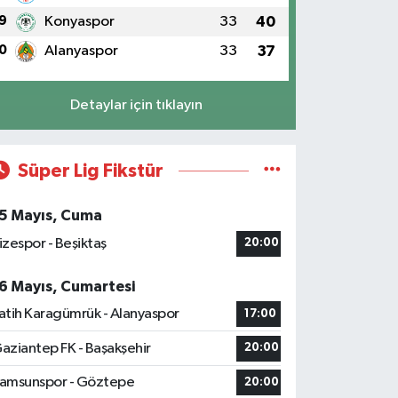
9
Konyaspor
33
40
0
Alanyaspor
33
37
Detaylar için tıklayın
Süper Lig Fikstür
5 Mayıs, Cuma
izespor - Beşiktaş
20:00
6 Mayıs, Cumartesi
atih Karagümrük - Alanyaspor
17:00
aziantep FK - Başakşehir
20:00
amsunspor - Göztepe
20:00