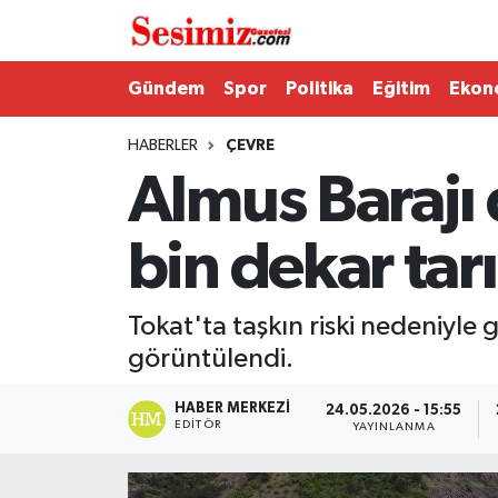
Dünya
Nöbetçi Eczaneler
Gündem
Spor
Politika
Eğitim
Ekon
Eğitim
Hava Durumu
HABERLER
ÇEVRE
Almus Barajı 
Ekonomi
Namaz Vakitleri
bin dekar tarı
Genel
Trafik Durumu
Gündem
Süper Lig Puan Durumu ve Fikstür
Tokat'ta taşkın riski nedeniyl
görüntülendi.
Magazin
Tüm Manşetler
HABER MERKEZI
24.05.2026 - 15:55
Politika
Son Dakika Haberleri
EDITÖR
YAYINLANMA
Sağlık
Haber Arşivi