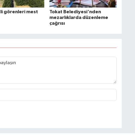
li görenleri mest
Tokat Belediyesi'nden
mezarlıklarda düzenleme
çağrısı