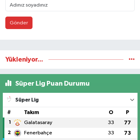
Gönder
Yükleniyor...
Süper Lig Puan Durumu
Süper Lig
#
Takım
O
P
1
Galatasaray
33
77
2
Fenerbahçe
33
73