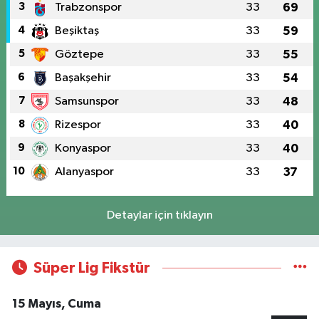
3
Trabzonspor
33
69
4
Beşiktaş
33
59
5
Göztepe
33
55
6
Başakşehir
33
54
7
Samsunspor
33
48
8
Rizespor
33
40
9
Konyaspor
33
40
10
Alanyaspor
33
37
Detaylar için tıklayın
Süper Lig Fikstür
15 Mayıs, Cuma