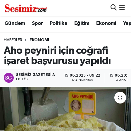
Dünya
Nöbetçi Eczaneler
Gündem
Spor
Politika
Eğitim
Ekonomi
Ya
Eğitim
Hava Durumu
HABERLER
EKONOMI
Aho peyniri için coğrafi
Ekonomi
Namaz Vakitleri
işaret başvurusu yapıldı
Genel
Trafik Durumu
SESIMIZ GAZETESI A
15.06.2025 - 09:22
15.06.2025
EDITÖR
YAYINLANMA
GÜNCEL
Gündem
Süper Lig Puan Durumu ve Fikstür
Magazin
Tüm Manşetler
Politika
Son Dakika Haberleri
Sağlık
Haber Arşivi