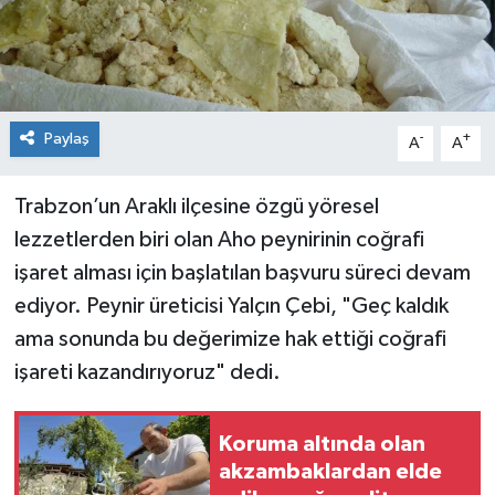
Spor
Teknoloji
Paylaş
-
+
A
A
Tokat Haberleri
Trabzon’un Araklı ilçesine özgü yöresel
Yaşam
lezzetlerden biri olan Aho peynirinin coğrafi
işaret alması için başlatılan başvuru süreci devam
ediyor. Peynir üreticisi Yalçın Çebi, "Geç kaldık
ama sonunda bu değerimize hak ettiği coğrafi
işareti kazandırıyoruz" dedi.
Koruma altında olan
akzambaklardan elde