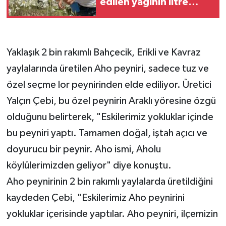
edilen yağının litre
fiyatı 5 bin Euro'yu aştı
Yaklaşık 2 bin rakımlı Bahçecik, Erikli ve Kavraz
yaylalarında üretilen Aho peyniri, sadece tuz ve
özel seçme lor peynirinden elde ediliyor. Üretici
Yalçın Çebi, bu özel peynirin Araklı yöresine özgü
olduğunu belirterek, "Eskilerimiz yokluklar içinde
bu peyniri yaptı. Tamamen doğal, iştah açıcı ve
doyurucu bir peynir. Aho ismi, Aholu
köylülerimizden geliyor" diye konuştu.
Aho peynirinin 2 bin rakımlı yaylalarda üretildiğini
kaydeden Çebi, "Eskilerimiz Aho peynirini
yokluklar içerisinde yaptılar. Aho peyniri, ilçemizin