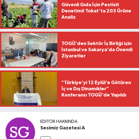
Güvenli Gıda İçin Pestisit
Denetimi! Tokat'ta 203 Ürüne
Analiz
TOGÜ’den Sektör İş Birliği için
İstanbul ve Sakarya’da Önemli
Ziyaretler
"Türkiye’yi 12 Eylül’e Götüren
İç ve Dış Dinamikler"
Konferansı TOGÜ’de Yapıldı
EDITÖR HAKKINDA
Sesimiz Gazetesi A