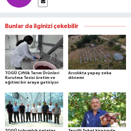
Bunlar da ilginizi çekebilir
TOGÜ Çiftlik Tarım Ürünleri
Arıcılıkta yapay zeka
Kurutma Tesisi üretim ve
dönemi
eğitimi bir araya getiriyor
TOGÜ tohumluk patates
Tescilli Tokat kirazında