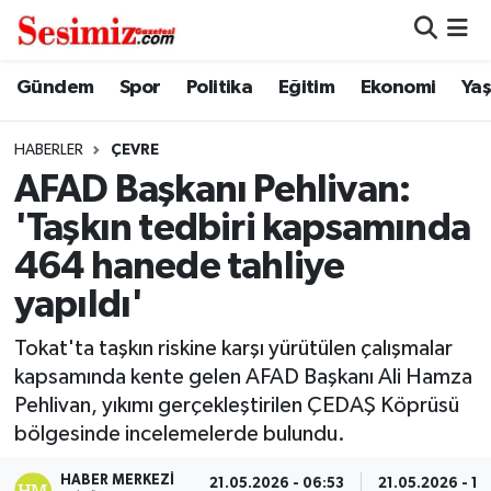
Dünya
Nöbetçi Eczaneler
Gündem
Spor
Politika
Eğitim
Ekonomi
Ya
Eğitim
Hava Durumu
HABERLER
ÇEVRE
AFAD Başkanı Pehlivan:
Ekonomi
Namaz Vakitleri
'Taşkın tedbiri kapsamında
Genel
Trafik Durumu
464 hanede tahliye
yapıldı'
Gündem
Süper Lig Puan Durumu ve Fikstür
Tokat'ta taşkın riskine karşı yürütülen çalışmalar
Magazin
Tüm Manşetler
kapsamında kente gelen AFAD Başkanı Ali Hamza
Pehlivan, yıkımı gerçekleştirilen ÇEDAŞ Köprüsü
Politika
Son Dakika Haberleri
bölgesinde incelemelerde bulundu.
Sağlık
Haber Arşivi
HABER MERKEZI
21.05.2026 - 06:53
21.05.2026 - 10