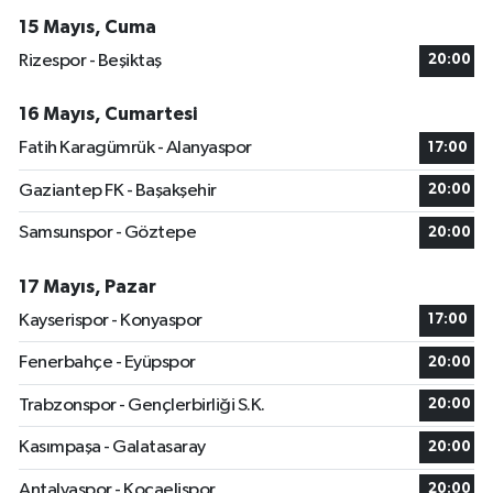
15 Mayıs, Cuma
Rizespor - Beşiktaş
20:00
16 Mayıs, Cumartesi
Fatih Karagümrük - Alanyaspor
17:00
Gaziantep FK - Başakşehir
20:00
Samsunspor - Göztepe
20:00
17 Mayıs, Pazar
Kayserispor - Konyaspor
17:00
Fenerbahçe - Eyüpspor
20:00
Trabzonspor - Gençlerbirliği S.K.
20:00
Kasımpaşa - Galatasaray
20:00
Antalyaspor - Kocaelispor
20:00