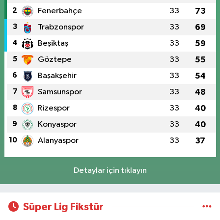
2
Fenerbahçe
33
73
3
Trabzonspor
33
69
4
Beşiktaş
33
59
5
Göztepe
33
55
6
Başakşehir
33
54
7
Samsunspor
33
48
8
Rizespor
33
40
9
Konyaspor
33
40
10
Alanyaspor
33
37
Detaylar için tıklayın
Süper Lig Fikstür