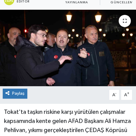
EDITÖR
YAYINLANMA
GÜNCELLEME
Spor
Teknoloji
Tokat Haberleri
Yaşam
Paylaş
-
+
A
A
Tokat'ta taşkın riskine karşı yürütülen çalışmalar
kapsamında kente gelen AFAD Başkanı Ali Hamza
Pehlivan, yıkımı gerçekleştirilen ÇEDAŞ Köprüsü