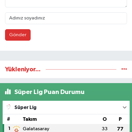
Gönder
Yükleniyor...
Süper Lig Puan Durumu
Süper Lig
#
Takım
O
P
1
Galatasaray
33
77