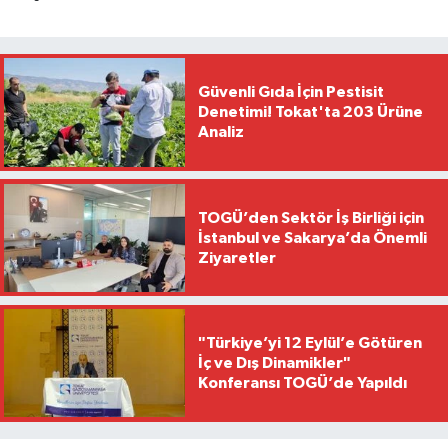
Güvenli Gıda İçin Pestisit
Denetimi! Tokat'ta 203 Ürüne
Analiz
TOGÜ’den Sektör İş Birliği için
İstanbul ve Sakarya’da Önemli
Ziyaretler
"Türkiye’yi 12 Eylül’e Götüren
İç ve Dış Dinamikler"
Konferansı TOGÜ’de Yapıldı