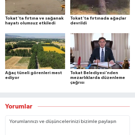
Tokat'ta fırtına ve sağanak
Tokat'ta fırtınada ağaçlar
hayatı olumsuz etkiledi
devrildi
Ağaç tüneli görenleri mest
Tokat Belediyesi'nden
ediyor
mezarlıklarda düzenleme
çağrısı
Yorumlar