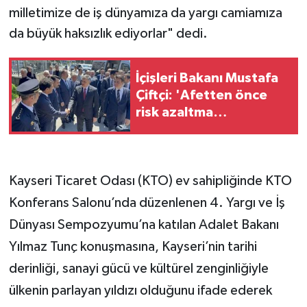
milletimize de iş dünyamıza da yargı camiamıza
da büyük haksızlık ediyorlar" dedi.
İçişleri Bakanı Mustafa
Çiftçi: 'Afetten önce
risk azaltma
çalışmalarını son
derece kıymetli
buluyoruz'
Kayseri Ticaret Odası (KTO) ev sahipliğinde KTO
Konferans Salonu’nda düzenlenen 4. Yargı ve İş
Dünyası Sempozyumu’na katılan Adalet Bakanı
Yılmaz Tunç konuşmasına, Kayseri’nin tarihi
derinliği, sanayi gücü ve kültürel zenginliğiyle
ülkenin parlayan yıldızı olduğunu ifade ederek