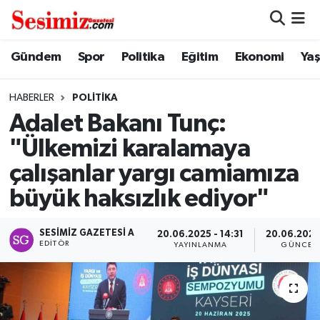
Dünya
Nöbetçi Eczaneler
Gündem
Spor
Politika
Eğitim
Ekonomi
Ya
Eğitim
Hava Durumu
HABERLER
POLITIKA
Adalet Bakanı Tunç:
Ekonomi
Namaz Vakitleri
"Ülkemizi karalamaya
Genel
Trafik Durumu
çalışanlar yargı camiamıza
büyük haksızlık ediyor"
Gündem
Süper Lig Puan Durumu ve Fikstür
SESIMIZ GAZETESI A
Magazin
Tüm Manşetler
20.06.2025 - 14:31
20.06.2025 
EDITÖR
YAYINLANMA
GÜNCEL
Politika
Son Dakika Haberleri
Sağlık
Haber Arşivi