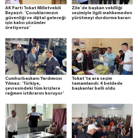
AK Parti Tokat Milletvekili
Zile'de başkan vekilliği
Beyazıt: 'Çocuklarımızın
seçimiyle ilgili mahkemeden
güvenliği ve dijital geleceği
yürütmeyi durdurma kararı
için kalıcı çözümler
üretiyoruz'
Cumhurbaşkanı Yardımcısı
Tokat'ta ara seçim
Yılmaz: 'Türkiye,
tamamlandı: 4 beldede
çevresindeki tüm krizlere
başkanlar belli oldu
rağmen istikrarını koruyor'