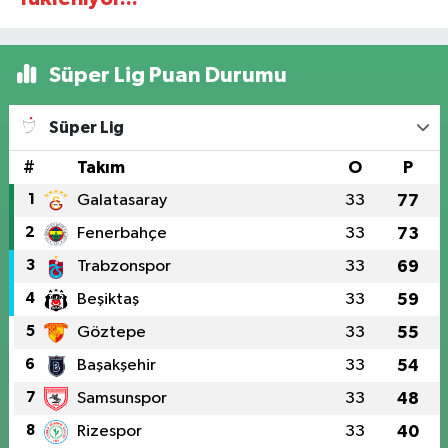
Süper Lig Puan Durumu
Süper Lig
#
Takım
O
P
1
Galatasaray
33
77
2
Fenerbahçe
33
73
3
Trabzonspor
33
69
4
Beşiktaş
33
59
5
Göztepe
33
55
6
Başakşehir
33
54
7
Samsunspor
33
48
8
Rizespor
33
40