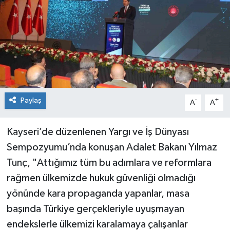
Spor
Teknoloji
Tokat Haberleri
Yaşam
Paylaş
-
+
A
A
Kayseri’de düzenlenen Yargı ve İş Dünyası
Sempozyumu’nda konuşan Adalet Bakanı Yılmaz
Tunç, "Attığımız tüm bu adımlara ve reformlara
rağmen ülkemizde hukuk güvenliği olmadığı
yönünde kara propaganda yapanlar, masa
başında Türkiye gerçekleriyle uyuşmayan
endekslerle ülkemizi karalamaya çalışanlar