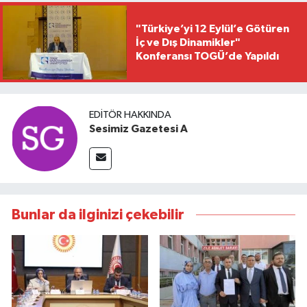
"Türkiye’yi 12 Eylül’e Götüren
İç ve Dış Dinamikler"
Konferansı TOGÜ’de Yapıldı
EDITÖR HAKKINDA
Sesimiz Gazetesi A
Bunlar da ilginizi çekebilir