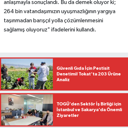
anlaşmayla sonuçlandı. Bu da demek oluyor ki;
264 bin vatandaşımızın uyuşmazlığının yargıya
taşınmadan barışçıl yolla çözümlenmesini
sağlamış oluyoruz" ifadelerini kullandı.
Güvenli Gıda İçin Pestisit
Denetimi! Tokat'ta 203 Ürüne
Analiz
TOGÜ’den Sektör İş Birliği için
İstanbul ve Sakarya’da Önemli
Ziyaretler